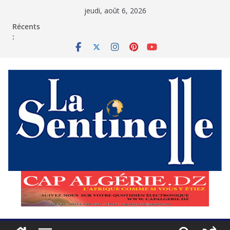
Passer
jeudi, août 6, 2026
au
contenu
Récents
: