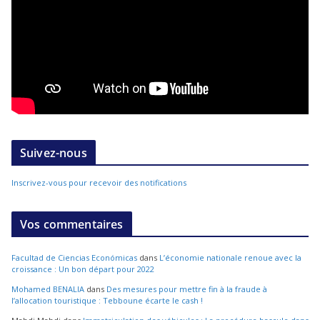
Suivez-nous
Inscrivez-vous pour recevoir des notifications
Vos commentaires
Facultad de Ciencias Económicas
dans
L’économie nationale renoue avec la
croissance : Un bon départ pour 2022
Mohamed BENALIA
dans
Des mesures pour mettre fin à la fraude à
l’allocation touristique : Tebboune écarte le cash !