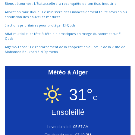
Biens détournés : L’État accélère la reconquête de son tissu industriel
Allocation touristique : Le ministère des Finances dément toute révision ou
annulation des nouvelles mesures
3 actions prioritaires pour protéger El-Qods
Attaf multiplie les tête-à-tête diplomatiques en marge du sommet sur El-
Qods
Algérie-Tchad : Le renforcement de la coopération au cœur de la visite de
Mohamed Boukhari à N’Djamena
Météo à Alger
31°
C
Ensoleillé
Lever du soleil: 05:57 AM