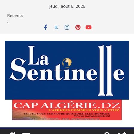
Passer
jeudi, août 6, 2026
au
contenu
Récents
: