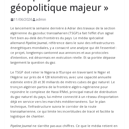
géopolitique majeur »
11/06/2026
admin
Le lancement la semaine dernière à Adrar des travaux de la section
algérienne du gazoduc transsaharien (TSGP) a fait l’effet d’un signal
fort bien au-delà des frontières du pays. Le média spécialisé
allemand
Pipeline Journal
, référence dans le suivi des infrastructures
énergétiques mondiales, y a consacré une analyse qui dit l’essentiel :
ce projet, longtemps cantonné aux annonces et aux protocoles
d’intention, est désormais en exécution réelle. Et sa portée dépasse
largement la question du gaz.
Le TSGP doit relier le Nigeria à l’Europe en traversant le Niger et
l’Algérie sur près de 4 128 kilomètres, avec une capacité annuelle
estimée entre 20 et 30 milliards de mètres cubes de gaz naturel. Le
tronçon algérien partira de la frontière algéro-nigérienne pour
rejoindre le complexe de Hassi R’Mel, principal nœud de distribution
du gaz naturel du pays, lui-même connecté à un réseau d’exportation
déjà en service vers les marchés méditerranéens. Sur le plan
technique, l’infrastructure suivra le corridor de la route
transsaharienne, ce qui limite les incertitudes de tracé et facilite la
logistique de chantier.
Pipeline Journal
ne s’arrête pas aux chiffres. Ce que le média retient en