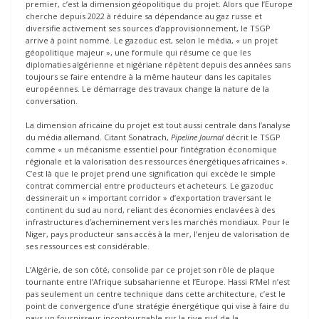
premier, c’est la dimension géopolitique du projet. Alors que l’Europe
cherche depuis 2022 à réduire sa dépendance au gaz russe et
diversifie activement ses sources d’approvisionnement, le TSGP
arrive à point nommé. Le gazoduc est, selon le média, « un projet
géopolitique majeur », une formule qui résume ce que les
diplomaties algérienne et nigériane répètent depuis des années sans
toujours se faire entendre à la même hauteur dans les capitales
européennes. Le démarrage des travaux change la nature de la
conversation.
La dimension africaine du projet est tout aussi centrale dans l’analyse
du média allemand. Citant Sonatrach,
Pipeline Journal
décrit le TSGP
comme « un mécanisme essentiel pour l’intégration économique
régionale et la valorisation des ressources énergétiques africaines ».
C’est là que le projet prend une signification qui excède le simple
contrat commercial entre producteurs et acheteurs. Le gazoduc
dessinerait un « important corridor » d’exportation traversant le
continent du sud au nord, reliant des économies enclavées à des
infrastructures d’acheminement vers les marchés mondiaux. Pour le
Niger, pays producteur sans accès à la mer, l’enjeu de valorisation de
ses ressources est considérable.
L’Algérie, de son côté, consolide par ce projet son rôle de plaque
tournante entre l’Afrique subsaharienne et l’Europe. Hassi R’Mel n’est
pas seulement un centre technique dans cette architecture, c’est le
point de convergence d’une stratégie énergétique qui vise à faire du
pays un fournisseur incontournable sur la rive sud de la