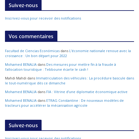
Suivez-nous
Inscrivez-vous pour recevoir des notifications
Vos commentaires
Facultad de Ciencias Económicas
dans
L’économie nationale renoue avec la
croissance : Un bon départ pour 2022
Mohamed BENALIA
dans
Des mesures pour mettre fin à la fraude à
l’allocation touristique : Tebboune écarte le cash !
Mahdi Mahdi
dans
Immatriculation des véhicules : La procédure bascule dans
le tout-numérique dès ce dimanche
Mohamed BENALIA
dans
FIA : Vitrine d’une diplomatie économique active
Mohamed BENALIA
dans
ETRAG Constantine : De nouveaux modèles de
tracteurs pour accélérer la mécanisation agricole
Suivez-nous
Inscrivez-vous pour recevoir des notifications