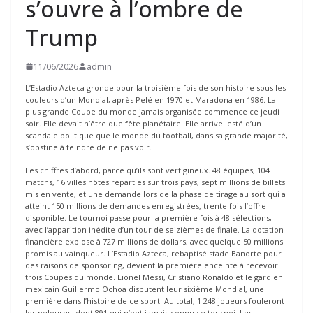
s’ouvre à l’ombre de
Trump
11/06/2026
admin
L’Estadio Azteca gronde pour la troisième fois de son histoire sous les
couleurs d’un Mondial, après Pelé en 1970 et Maradona en 1986. La
plus grande Coupe du monde jamais organisée commence ce jeudi
soir. Elle devait n’être que fête planétaire. Elle arrive lesté d’un
scandale politique que le monde du football, dans sa grande majorité,
s’obstine à feindre de ne pas voir.
Les chiffres d’abord, parce qu’ils sont vertigineux. 48 équipes, 104
matchs, 16 villes hôtes réparties sur trois pays, sept millions de billets
mis en vente, et une demande lors de la phase de tirage au sort qui a
atteint 150 millions de demandes enregistrées, trente fois l’offre
disponible. Le tournoi passe pour la première fois à 48 sélections,
avec l’apparition inédite d’un tour de seizièmes de finale. La dotation
financière explose à 727 millions de dollars, avec quelque 50 millions
promis au vainqueur. L’Estadio Azteca, rebaptisé stade Banorte pour
des raisons de sponsoring, devient la première enceinte à recevoir
trois Coupes du monde. Lionel Messi, Cristiano Ronaldo et le gardien
mexicain Guillermo Ochoa disputent leur sixième Mondial, une
première dans l’histoire de ce sport. Au total, 1 248 joueurs fouleront
les pelouses, dont 891 qui n’ont jamais connu ce tournoi. Les