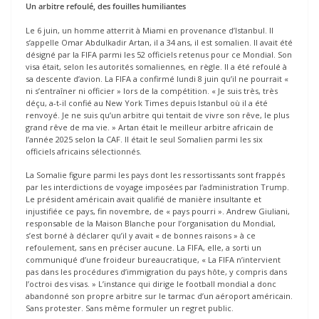
Un arbitre refoulé, des fouilles humiliantes
Le 6 juin, un homme atterrit à Miami en provenance d’Istanbul. Il
s’appelle Omar Abdulkadir Artan, il a 34 ans, il est somalien. Il avait été
désigné par la FIFA parmi les 52 officiels retenus pour ce Mondial. Son
visa était, selon les autorités somaliennes, en règle. Il a été refoulé à
sa descente d’avion. La FIFA a confirmé lundi 8 juin qu’il ne pourrait «
ni s’entraîner ni officier » lors de la compétition. « Je suis très, très
déçu, a-t-il confié au New York Times depuis Istanbul où il a été
renvoyé. Je ne suis qu’un arbitre qui tentait de vivre son rêve, le plus
grand rêve de ma vie. » Artan était le meilleur arbitre africain de
l’année 2025 selon la CAF. Il était le seul Somalien parmi les six
officiels africains sélectionnés.
La Somalie figure parmi les pays dont les ressortissants sont frappés
par les interdictions de voyage imposées par l’administration Trump.
Le président américain avait qualifié de manière insultante et
injustifiée ce pays, fin novembre, de « pays pourri ». Andrew Giuliani,
responsable de la Maison Blanche pour l’organisation du Mondial,
s’est borné à déclarer qu’il y avait « de bonnes raisons » à ce
refoulement, sans en préciser aucune. La FIFA, elle, a sorti un
communiqué d’une froideur bureaucratique, « La FIFA n’intervient
pas dans les procédures d’immigration du pays hôte, y compris dans
l’octroi des visas. » L’instance qui dirige le football mondial a donc
abandonné son propre arbitre sur le tarmac d’un aéroport américain.
Sans protester. Sans même formuler un regret public.