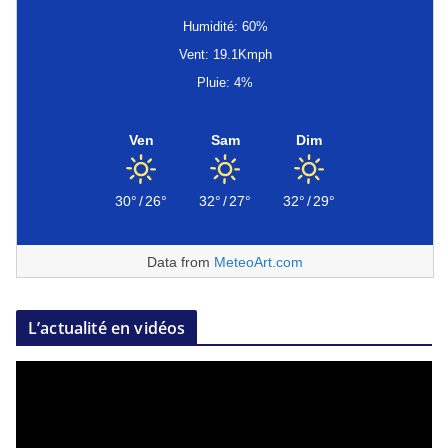
Humidité: 60%
Vent: 19.1Kmph
Pluie: 4%
Ven
Sam
Dim
30°
/
26°
32°
/
27°
32°
/
29°
Data from
MeteoArt.com
L’actualité en vidéos