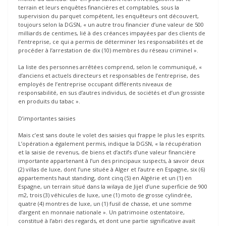
terrain et leurs enquêtes financières et comptables, sous la
supervision du parquet compétent, les enquêteurs ont découvert,
toujours selon la DGSN, « un autre trou financier d’une valeur de 500
milliards de centimes, lié à des créances impayées par des clients de
l’entreprise, ce qui a permis de déterminer les responsabilités et de
procéder à l’arrestation de dix (10) membres du réseau criminel ».
La liste des personnes arrêtées comprend, selon le communiqué, «
d’anciens et actuels directeurs et responsables de l’entreprise, des
employés de l’entreprise occupant différents niveaux de
responsabilité, en sus d’autres individus, de sociétés et d’un grossiste
en produits du tabac ».
D’importantes saisies
Mais c’est sans doute le volet des saisies qui frappe le plus les esprits.
L’opération a également permis, indique la DGSN, « la récupération
et la saisie de revenus, de biens et d’actifs d’une valeur financière
importante appartenant à l’un des principaux suspects, à savoir deux
(2) villas de luxe, dont l’une située à Alger et l’autre en Espagne, six (6)
appartements haut standing, dont cinq (5) en Algérie et un (1) en
Espagne, un terrain situé dans la wilaya de Jijel d’une superficie de 900
m2, trois (3) véhicules de luxe, une (1) moto de grosse cylindrée,
quatre (4) montres de luxe, un (1) fusil de chasse, et une somme
d’argent en monnaie nationale ». Un patrimoine ostentatoire,
constitué à l’abri des regards, et dont une partie significative avait