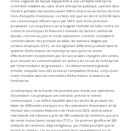
crime organisé de Saoula s’apparente à une véritable entreprise
criminelle installée au cœur d’une entreprise publique, opérant dans
l’ombre pendant des années avant d’être mise à nu au terme de trois
mois d’enquête minutieuse. Les faits, tels que les décrit la DGSN dans
son communiqué officiel repris par l’APS, sont d’une précision
accablante. Les enquêteurs de la brigade centrale de lutte contre les
crimes économiques et financiers relevant du Service central de
Saoula « ont mis au jour le mode opératoire criminel, consistant à
commercialiser des produits du tabac de manière illégale par
certains employés d’UTC, en enregistrant différents produits dans le
système d’information de l’entreprise sans qu’ils ne soient
effectivement réceptionnés par les succursales chargées des ventes,
pour ensuite les commercialiser en dehors du circuit de l’entreprise
par l’intermédiaire de grossistes ». Un détournement à grande
échelle, maquillé sous des écritures comptables fictives, conçu pour
rester invisible dans les remontées d’information ordinaires de
l’entreprise.
La mécanique de la fraude n’a pourtant pas résisté aux opérations
d’inventaire. Ces pratiques ont entraîné, précise le même
communiqué, « un déficit injustifié dans les stocks de produits du
tabac de différentes marques lors des opérations d’inventaire et de
révision des comptes financiers de l’exercice 2025, dont la valeur
marchande est estimée à près de 500 milliards de centimes, aux prix
de vente toutes taxes comprises (TTC) ». Un premier gouffre de 500
milliards de centimes, déjà vertigineux, qui n’était pourtant que la
moitié du tableau. Car en poursuivant leurs investigations sur le