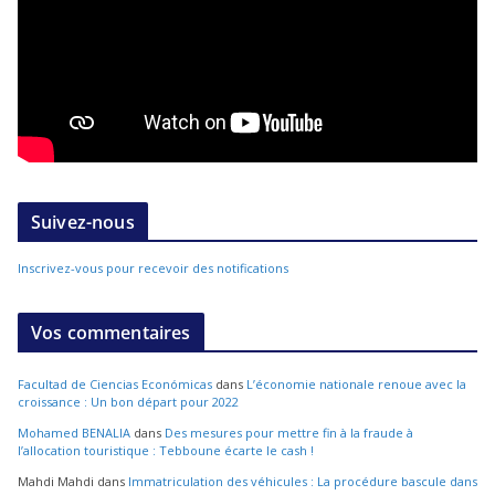
Suivez-nous
Inscrivez-vous pour recevoir des notifications
Vos commentaires
Facultad de Ciencias Económicas
dans
L’économie nationale renoue avec la
croissance : Un bon départ pour 2022
Mohamed BENALIA
dans
Des mesures pour mettre fin à la fraude à
l’allocation touristique : Tebboune écarte le cash !
Mahdi Mahdi
dans
Immatriculation des véhicules : La procédure bascule dans