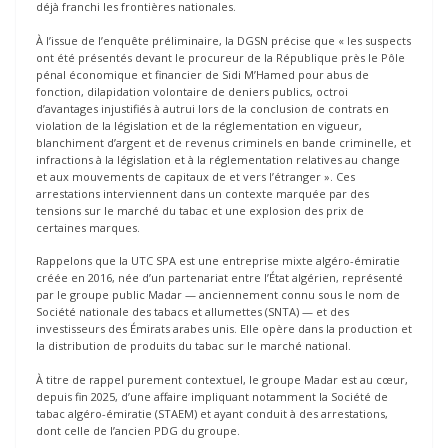
déjà franchi les frontières nationales.
À l’issue de l’enquête préliminaire, la DGSN précise que « les suspects
ont été présentés devant le procureur de la République près le Pôle
pénal économique et financier de Sidi M’Hamed pour abus de
fonction, dilapidation volontaire de deniers publics, octroi
d’avantages injustifiés à autrui lors de la conclusion de contrats en
violation de la législation et de la réglementation en vigueur,
blanchiment d’argent et de revenus criminels en bande criminelle, et
infractions à la législation et à la réglementation relatives au change
et aux mouvements de capitaux de et vers l’étranger ». Ces
arrestations interviennent dans un contexte marquée par des
tensions sur le marché du tabac et une explosion des prix de
certaines marques.
Rappelons que la UTC SPA est une entreprise mixte algéro-émiratie
créée en 2016, née d’un partenariat entre l’État algérien, représenté
par le groupe public Madar — anciennement connu sous le nom de
Société nationale des tabacs et allumettes (SNTA) — et des
investisseurs des Émirats arabes unis. Elle opère dans la production et
la distribution de produits du tabac sur le marché national.
À titre de rappel purement contextuel, le groupe Madar est au cœur,
depuis fin 2025, d’une affaire impliquant notamment la Société de
tabac algéro-émiratie (STAEM) et ayant conduit à des arrestations,
dont celle de l’ancien PDG du groupe.