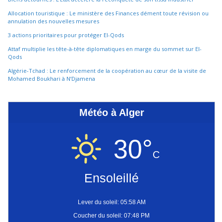
Allocation touristique : Le ministère des Finances dément toute révision ou
annulation des nouvelles mesures
3 actions prioritaires pour protéger El-Qods
Attaf multiplie les tête-à-tête diplomatiques en marge du sommet sur El-
Qods
Algérie-Tchad : Le renforcement de la coopération au cœur de la visite de
Mohamed Boukhari à N’Djamena
Météo à Alger
30°
C
Ensoleillé
Lever du soleil: 05:58 AM
Coucher du soleil: 07:48 PM