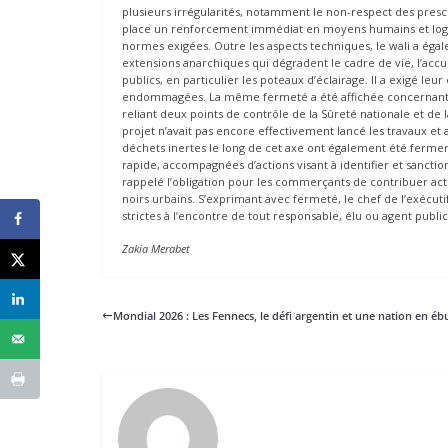
plusieurs irrégularités, notamment le non-respect des presc
place un renforcement immédiat en moyens humains et logis
normes exigées. Outre les aspects techniques, le wali a ég
extensions anarchiques qui dégradent le cadre de vie, l’acc
publics, en particulier les poteaux d’éclairage. Il a exigé le
endommagées. La même fermeté a été affichée concernant le 
reliant deux points de contrôle de la Sûreté nationale et de
projet n’avait pas encore effectivement lancé les travaux et 
déchets inertes le long de cet axe ont également été fer
rapide, accompagnées d’actions visant à identifier et sanction
rappelé l’obligation pour les commerçants de contribuer acti
noirs urbains. S’exprimant avec fermeté, le chef de l’exécu
strictes à l’encontre de tout responsable, élu ou agent public
Zakia Merabet
Mondial 2026 : Les Fennecs, le défi argentin et une nation en ébu