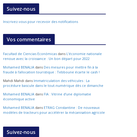
Suivez-nous
Inscrivez-vous pour recevoir des notifications
Vos commentaires
Facultad de Ciencias Económicas
dans
L’économie nationale
renoue avec la croissance : Un bon départ pour 2022
Mohamed BENALIA
dans
Des mesures pour mettre fin à la
fraude à l’allocation touristique : Tebboune écarte le cash !
Mahdi Mahdi
dans
Immatriculation des véhicules : La
procédure bascule dans le tout-numérique dès ce dimanche
Mohamed BENALIA
dans
FIA : Vitrine d’une diplomatie
économique active
Mohamed BENALIA
dans
ETRAG Constantine : De nouveaux
modèles de tracteurs pour accélérer la mécanisation agricole
Suivez-nous