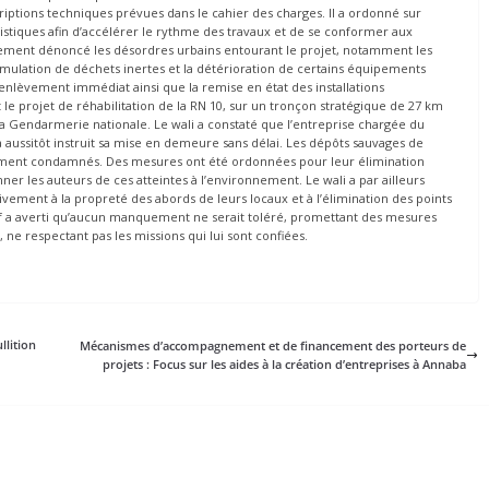
riptions techniques prévues dans le cahier des charges. Il a ordonné sur
tiques afin d’accélérer le rythme des travaux et de se conformer aux
alement dénoncé les désordres urbains entourant le projet, notamment les
umulation de déchets inertes et la détérioration de certains équipements
ur enlèvement immédiat ainsi que la remise en état des installations
projet de réhabilitation de la RN 10, sur un tronçon stratégique de 27 km
 la Gendarmerie nationale. Le wali a constaté que l’entreprise chargée du
a aussitôt instruit sa mise en demeure sans délai. Les dépôts sauvages de
mement condamnés. Des mesures ont été ordonnées pour leur élimination
ner les auteurs de ces atteintes à l’environnement. Le wali a par ailleurs
vement à la propreté des abords de leurs locaux et à l’élimination des points
tif a averti qu’aucun manquement ne serait toléré, promettant des mesures
, ne respectant pas les missions qui lui sont confiées.
llition
Mécanismes d’accompagnement et de financement des porteurs de
projets : Focus sur les aides à la création d’entreprises à Annaba