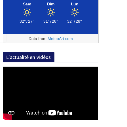
Sam
Dim
Lun
32°
/
27°
31°
/
28°
32°
/
28°
Data from
MeteoArt.com
L’actualité en vidéos