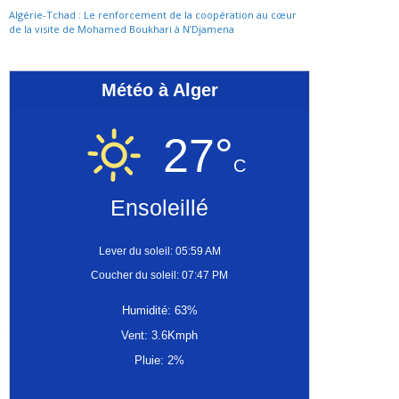
Algérie-Tchad : Le renforcement de la coopération au cœur
de la visite de Mohamed Boukhari à N’Djamena
Météo à Alger
27°
C
Ensoleillé
Lever du soleil: 05:59 AM
Coucher du soleil: 07:47 PM
Humidité: 63%
Vent: 3.6Kmph
Pluie: 2%