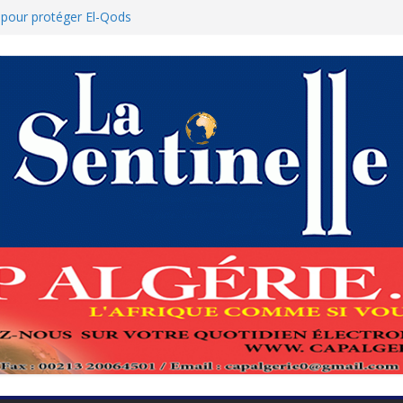
s pour protéger El-Qods
tête-à-tête diplomatiques en marge du
s
renforcement de la coopération au cœur
amed Boukhari à N’Djamena
État accélère la reconquête de son tissu
ue : Le ministère des Finances dément
nulation des nouvelles mesures