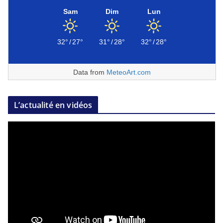
Sam
Dim
Lun
32°
/
27°
31°
/
28°
32°
/
28°
Data from
MeteoArt.com
L’actualité en vidéos