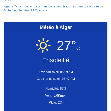
Algérie-Tchad : Le renforcement de la coopération au cœur de la visite de
Mohamed Boukhari à N’Djamena
Météo à Alger
27°
C
Ensoleillé
Lever du soleil: 05:59 AM
Coucher du soleil: 07:47 PM
Humidité: 63%
Vent: 3.6Kmph
Pluie: 2%