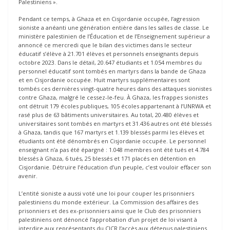
Palestiniens ».
Pendant ce temps, à Ghaza et en Cisjordanie occupée, l’agression
sioniste a anéanti une génération entière dans les salles de classe. Le
ministère palestinien de l’Éducation et de l’Enseignement supérieur a
annoncé ce mercredi que le bilan des victimes dans le secteur
éducatif s’élève à 21.701 élèves et personnels enseignants depuis
octobre 2023. Dans le détail, 20.647 étudiants et 1.054 membres du
personnel éducatif sont tombés en martyrs dans la bande de Ghaza
et en Cisjordanie occupée. Huit martyrs supplémentaires sont
tombés ces dernières vingt-quatre heures dans des attaques sionistes
contre Ghaza, malgré le cessez-le-feu. À Ghaza, les frappes sionistes
ont détruit 179 écoles publiques, 105 écoles appartenant à l’UNRWA et
rasé plus de 63 bâtiments universitaires. Au total, 20.480 élèves et
universitaires sont tombés en martyrs et 31.436 autres ont été blessés
à Ghaza, tandis que 167 martyrs et 1.139 blessés parmi les élèves et
étudiants ont été dénombrés en Cisjordanie occupée. Le personnel
enseignant n’a pas été épargné : 1.048 membres ont été tués et 4.784
blessés à Ghaza, 6 tués, 25 blessés et 171 placés en détention en
Cisjordanie. Détruire l’éducation d’un peuple, c’est vouloir effacer son
avenir.
L’entité sioniste a aussi voté une loi pour couper les prisonniers
palestiniens du monde extérieur. La Commission des affaires des
prisonniers et des ex-prisonniers ainsi que le Club des prisonniers
palestiniens ont dénoncé l’approbation d’un projet de loi visant à
interdire aux représentants du CICR l’accès aux détenus palestiniens.