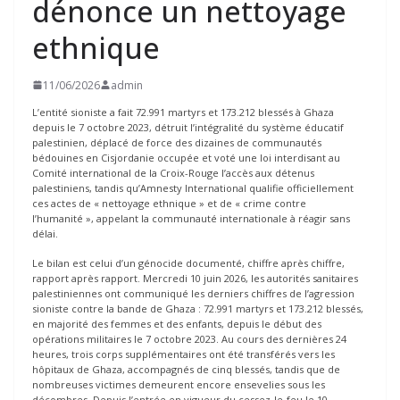
dénonce un nettoyage
ethnique
11/06/2026
admin
L’entité sioniste a fait 72.991 martyrs et 173.212 blessés à Ghaza
depuis le 7 octobre 2023, détruit l’intégralité du système éducatif
palestinien, déplacé de force des dizaines de communautés
bédouines en Cisjordanie occupée et voté une loi interdisant au
Comité international de la Croix-Rouge l’accès aux détenus
palestiniens, tandis qu’Amnesty International qualifie officiellement
ces actes de « nettoyage ethnique » et de « crime contre
l’humanité », appelant la communauté internationale à réagir sans
délai.
Le bilan est celui d’un génocide documenté, chiffre après chiffre,
rapport après rapport. Mercredi 10 juin 2026, les autorités sanitaires
palestiniennes ont communiqué les derniers chiffres de l’agression
sioniste contre la bande de Ghaza : 72.991 martyrs et 173.212 blessés,
en majorité des femmes et des enfants, depuis le début des
opérations militaires le 7 octobre 2023. Au cours des dernières 24
heures, trois corps supplémentaires ont été transférés vers les
hôpitaux de Ghaza, accompagnés de cinq blessés, tandis que de
nombreuses victimes demeurent encore ensevelies sous les
décombres. Depuis l’entrée en vigueur du cessez-le-feu le 10