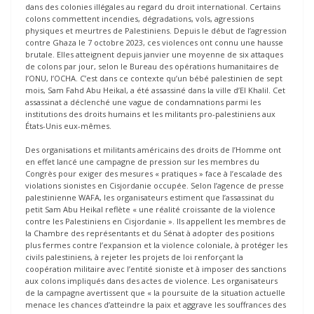
dans des colonies illégales au regard du droit international. Certains
colons commettent incendies, dégradations, vols, agressions
physiques et meurtres de Palestiniens. Depuis le début de l’agression
contre Ghaza le 7 octobre 2023, ces violences ont connu une hausse
brutale. Elles atteignent depuis janvier une moyenne de six attaques
de colons par jour, selon le Bureau des opérations humanitaires de
l’ONU, l’OCHA. C’est dans ce contexte qu’un bébé palestinien de sept
mois, Sam Fahd Abu Heikal, a été assassiné dans la ville d’El Khalil. Cet
assassinat a déclenché une vague de condamnations parmi les
institutions des droits humains et les militants pro-palestiniens aux
États-Unis eux-mêmes.
Des organisations et militants américains des droits de l’Homme ont
en effet lancé une campagne de pression sur les membres du
Congrès pour exiger des mesures « pratiques » face à l’escalade des
violations sionistes en Cisjordanie occupée. Selon l’agence de presse
palestinienne WAFA, les organisateurs estiment que l’assassinat du
petit Sam Abu Heikal reflète « une réalité croissante de la violence
contre les Palestiniens en Cisjordanie ». Ils appellent les membres de
la Chambre des représentants et du Sénat à adopter des positions
plus fermes contre l’expansion et la violence coloniale, à protéger les
civils palestiniens, à rejeter les projets de loi renforçant la
coopération militaire avec l’entité sioniste et à imposer des sanctions
aux colons impliqués dans des actes de violence. Les organisateurs
de la campagne avertissent que « la poursuite de la situation actuelle
menace les chances d’atteindre la paix et aggrave les souffrances des