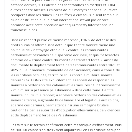
octobre dernier, 981 Palestiniens sont tombés en martyrs et 3.104
autres ont été blessés. Les corps de 783 martyrs ont par ailleurs été
récupérés dans les ruines. Ces chiffres, à eux seuls, disent l’ampleur
d’une destruction que le droit international n’avait pas encore
nommée avec cette précision avant qu’Amnesty International ne
franchisse le pas.
Dans un rapport publié ce même mercredi, l’ONG de défense des
droits humains affirme sans détour que l’entité sioniste mène une
politique de « nettoyage ethnique » contre les communautés
bédouines et pastorales de Cisjordanie occupée, et qualifie les actes
commis de « crime contre l’humanité de transfert forcé ». Amnesty
documente le déplacement forcé de 27 communautés entre 2023 et
2025, ou leur menace imminente de déplacement, dans la zone C de
la Cisjordanie occupée, territoire sous contrôle militaire sioniste
depuis 1967. L’ONG cite explicitement les appels de responsables
sionistes à l’extension des colonies et les mesures délibérées visant à
« minimiser la présence palestinienne » dans cette zone. L’entité
sioniste, poursuit le rapport, a accéléré l’extension des colonies et les
saisies de terres, augmenté l’aide financière et logistique aux colons,
et armé ces derniers, permettant ainsi une campagne brutale,
cautionnée par les autorités d’occupation elles-mêmes, de violences
et de déplacement forcé des Palestiniens.
Les faits sur le terrain confirment cette mécanique d’effacement. Plus
de 500.000 colons sionistes vivent aujourd’hui en Cisjordanie occupée