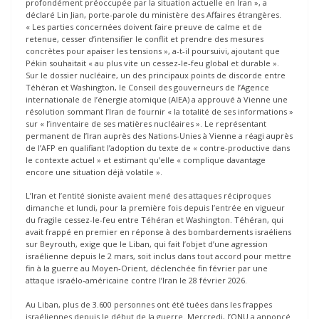
profondément préoccupée par la situation actuelle en Iran », a
déclaré Lin Jian, porte-parole du ministère des Affaires étrangères.
« Les parties concernées doivent faire preuve de calme et de
retenue, cesser d’intensifier le conflit et prendre des mesures
concrètes pour apaiser les tensions », a-t-il poursuivi, ajoutant que
Pékin souhaitait « au plus vite un cessez-le-feu global et durable ».
Sur le dossier nucléaire, un des principaux points de discorde entre
Téhéran et Washington, le Conseil des gouverneurs de l’Agence
internationale de l’énergie atomique (AIEA) a approuvé à Vienne une
résolution sommant l’Iran de fournir « la totalité de ses informations »
sur « l’inventaire de ses matières nucléaires ». Le représentant
permanent de l’Iran auprès des Nations-Unies à Vienne a réagi auprès
de l’AFP en qualifiant l’adoption du texte de « contre-productive dans
le contexte actuel » et estimant qu’elle « complique davantage
encore une situation déjà volatile ».
L’Iran et l’entité sioniste avaient mené des attaques réciproques
dimanche et lundi, pour la première fois depuis l’entrée en vigueur
du fragile cessez-le-feu entre Téhéran et Washington. Téhéran, qui
avait frappé en premier en réponse à des bombardements israéliens
sur Beyrouth, exige que le Liban, qui fait l’objet d’une agression
israélienne depuis le 2 mars, soit inclus dans tout accord pour mettre
fin à la guerre au Moyen-Orient, déclenchée fin février par une
attaque israélo-américaine contre l’Iran le 28 février 2026.
Au Liban, plus de 3.600 personnes ont été tuées dans les frappes
israéliennes depuis le début de la guerre. Mercredi, l’ONU a annoncé