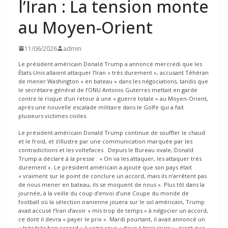
l’Iran : La tension monte
au Moyen-Orient
11/06/2026
admin
Le président américain Donald Trump a annoncé mercredi que les
États-Unis allaient attaquer l’Iran « très durement », accusant Téhéran
de mener Washington « en bateau » dans les négociations, tandis que
le secrétaire général de l’ONU Antonio Guterres mettait en garde
contre le risque d’un retour à une « guerre totale » au Moyen-Orient,
après une nouvelle escalade militaire dans le Golfe qui a fait
plusieurs victimes civiles.
Le président américain Donald Trump continue de souffler le chaud
et le froid, et s’illustre par une communication marquée par les
contradictions et les voltefaces. Depuis le Bureau ovale, Donald
Trump a déclaré à la presse : « On va les attaquer, les attaquer très
durement ». Le président américain a ajouté que son pays était
« vraiment sur le point de conclure un accord, mais ils n’arrêtent pas
de nous mener en bateau, ils se moquent de nous ». Plus tôt dans la
journée, à la veille du coup d’envoi d’une Coupe du monde de
football où la sélection iranienne jouera sur le sol américain, Trump
avait accusé l’Iran d’avoir « mis trop de temps » à négocier un accord,
ce dont il devra « payer le prix ». Mardi pourtant, il avait annoncé un
« très très bon accord » à venir sous « deux à trois jours », avant que