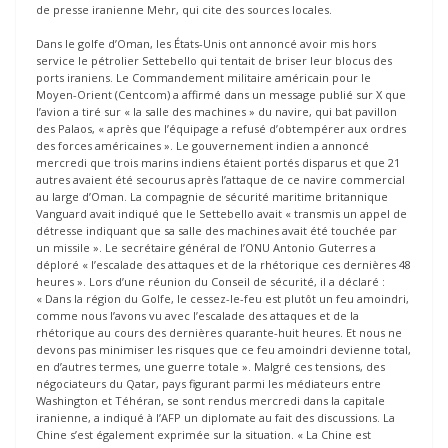
de presse iranienne Mehr, qui cite des sources locales.
Dans le golfe d’Oman, les États-Unis ont annoncé avoir mis hors
service le pétrolier Settebello qui tentait de briser leur blocus des
ports iraniens. Le Commandement militaire américain pour le
Moyen-Orient (Centcom) a affirmé dans un message publié sur X que
l’avion a tiré sur « la salle des machines » du navire, qui bat pavillon
des Palaos, « après que l’équipage a refusé d’obtempérer aux ordres
des forces américaines ». Le gouvernement indien a annoncé
mercredi que trois marins indiens étaient portés disparus et que 21
autres avaient été secourus après l’attaque de ce navire commercial
au large d’Oman. La compagnie de sécurité maritime britannique
Vanguard avait indiqué que le Settebello avait « transmis un appel de
détresse indiquant que sa salle des machines avait été touchée par
un missile ». Le secrétaire général de l’ONU Antonio Guterres a
déploré « l’escalade des attaques et de la rhétorique ces dernières 48
heures ». Lors d’une réunion du Conseil de sécurité, il a déclaré :
« Dans la région du Golfe, le cessez-le-feu est plutôt un feu amoindri,
comme nous l’avons vu avec l’escalade des attaques et de la
rhétorique au cours des dernières quarante-huit heures. Et nous ne
devons pas minimiser les risques que ce feu amoindri devienne total,
en d’autres termes, une guerre totale ». Malgré ces tensions, des
négociateurs du Qatar, pays figurant parmi les médiateurs entre
Washington et Téhéran, se sont rendus mercredi dans la capitale
iranienne, a indiqué à l’AFP un diplomate au fait des discussions. La
Chine s’est également exprimée sur la situation. « La Chine est