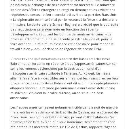
de nouveaux échanges de tirs n’éclatent tôt mercredi. Le ministère
iranien des Affaires étrangères a réagi en dénonçant les « violations
répétées du cessez-le-feu » conclu le 8 avril de la part des États-Unis.
« La diplomatie est mise à mal par le recours à la force », a déclaré le
ministère. Le porte-parole Esmaeil Baghaei a précisé que la poursuite
des négociations sera examinée en fonction des récents
développements, évoquant les bombardements américains. « Le
processus diplomatique ne se déroule pas dans le vide et, pour le
faire avancer, un minimum d’espace est nécessaire pour mener le
travail à bien », a-t-il déclaré selon l’agence de presse IRNA.
L’Iran a revendiqué des attaques contre des bases américaines à
Bahreïn et en Jordanie en réponse à des frappes américaines sur son
sol, elles-mêmes déclenchées par la destruction lundi d’un
hélicoptère américain attribuée à Téhéran. Au Koweït, l’armée a
affirmé faire face à « des cibles aériennes hostiles » sans préciser leur
provenance. Les autorités à Bahreïn ont dit avoir intercepté plusieurs
attaques, tandis que l’armée jordanienne a assuré avoir détruit cinq
missiles qui ciblaient la localité d’Azraq, où se situe une base
américaine.
Les frappes américaines ont notamment ciblé dans la nuit de mardi à
mercredi les villes de Jask et Sirik et l’île de Qeshm, sur la côte sud de
l’Iran. Deux réservoirs ont été détruits, privant 20.000 habitants d’eau
potable, selon la télévision publique iranienne. Des détonations ont
été entendues mercredi matin sur l’île de Qeshm, rapporte l’agence