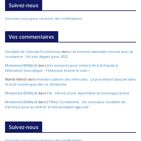
Suivez-nous
Inscrivez-vous pour recevoir des notifications
Vos commentaires
Facultad de Ciencias Económicas
dans
L’économie nationale renoue avec la
croissance : Un bon départ pour 2022
Mohamed BENALIA
dans
Des mesures pour mettre fin à la fraude à
l’allocation touristique : Tebboune écarte le cash !
Mahdi Mahdi
dans
Immatriculation des véhicules : La procédure bascule dans
le tout-numérique dès ce dimanche
Mohamed BENALIA
dans
FIA : Vitrine d’une diplomatie économique active
Mohamed BENALIA
dans
ETRAG Constantine : De nouveaux modèles de
tracteurs pour accélérer la mécanisation agricole
Suivez-nous
Inscrivez-vous pour recevoir des notifications