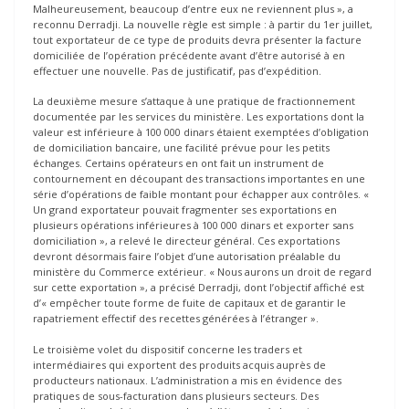
Malheureusement, beaucoup d’entre eux ne reviennent plus », a
reconnu Derradji. La nouvelle règle est simple : à partir du 1er juillet,
tout exportateur de ce type de produits devra présenter la facture
domiciliée de l’opération précédente avant d’être autorisé à en
effectuer une nouvelle. Pas de justificatif, pas d’expédition.
La deuxième mesure s’attaque à une pratique de fractionnement
documentée par les services du ministère. Les exportations dont la
valeur est inférieure à 100 000 dinars étaient exemptées d’obligation
de domiciliation bancaire, une facilité prévue pour les petits
échanges. Certains opérateurs en ont fait un instrument de
contournement en découpant des transactions importantes en une
série d’opérations de faible montant pour échapper aux contrôles. «
Un grand exportateur pouvait fragmenter ses exportations en
plusieurs opérations inférieures à 100 000 dinars et exporter sans
domiciliation », a relevé le directeur général. Ces exportations
devront désormais faire l’objet d’une autorisation préalable du
ministère du Commerce extérieur. « Nous aurons un droit de regard
sur cette exportation », a précisé Derradji, dont l’objectif affiché est
d’« empêcher toute forme de fuite de capitaux et de garantir le
rapatriement effectif des recettes générées à l’étranger ».
Le troisième volet du dispositif concerne les traders et
intermédiaires qui exportent des produits acquis auprès de
producteurs nationaux. L’administration a mis en évidence des
pratiques de sous-facturation dans plusieurs secteurs. Des