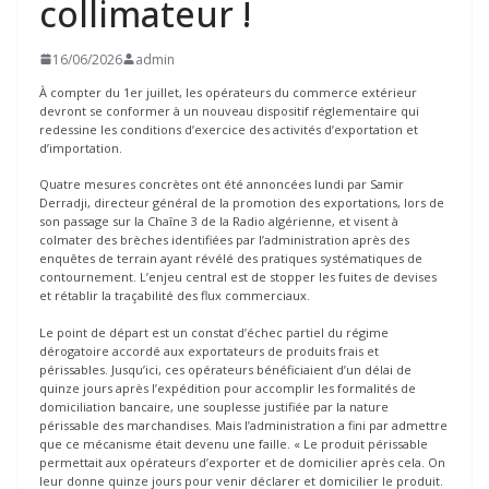
collimateur !
16/06/2026
admin
À compter du 1er juillet, les opérateurs du commerce extérieur
devront se conformer à un nouveau dispositif réglementaire qui
redessine les conditions d’exercice des activités d’exportation et
d’importation.
Quatre mesures concrètes ont été annoncées lundi par Samir
Derradji, directeur général de la promotion des exportations, lors de
son passage sur la Chaîne 3 de la Radio algérienne, et visent à
colmater des brèches identifiées par l’administration après des
enquêtes de terrain ayant révélé des pratiques systématiques de
contournement. L’enjeu central est de stopper les fuites de devises
et rétablir la traçabilité des flux commerciaux.
Le point de départ est un constat d’échec partiel du régime
dérogatoire accordé aux exportateurs de produits frais et
périssables. Jusqu’ici, ces opérateurs bénéficiaient d’un délai de
quinze jours après l’expédition pour accomplir les formalités de
domiciliation bancaire, une souplesse justifiée par la nature
périssable des marchandises. Mais l’administration a fini par admettre
que ce mécanisme était devenu une faille. « Le produit périssable
permettait aux opérateurs d’exporter et de domicilier après cela. On
leur donne quinze jours pour venir déclarer et domicilier le produit.