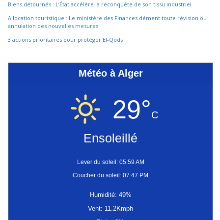
Biens détournés : L’État accélère la reconquête de son tissu industriel
Allocation touristique : Le ministère des Finances dément toute révision ou
annulation des nouvelles mesures
3 actions prioritaires pour protéger El-Qods
Météo à Alger
29°
C
Ensoleillé
Lever du soleil: 05:59 AM
Coucher du soleil: 07:47 PM
Humidité: 49%
Vent: 11.2Kmph