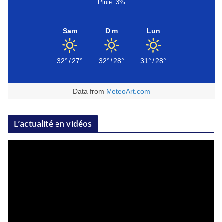
Pluie: 3%
Sam
Dim
Lun
32°
/
27°
32°
/
28°
31°
/
28°
Data from
MeteoArt.com
L’actualité en vidéos