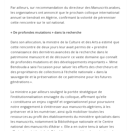
Par ailleurs, sur recommandation du directeur des Manuscrits arabes,
les organisateurs ont annoncé que le prochain colloque international
annuel se tiendrait en Algérie, confirmant la volonté de pérenniser
cette rencontre sur le sol national.
« De profondes mutations » dans la recherche
Dans son allocution, la ministre de la Culture et des Arts a estimé que
cette rencontre de deux jours leur avait permis de « prendre
connaissance des dernières avancées de la recherche dans le
patrimoine manuscrit et de découvrir ce vaste domaine qui connaît
de profondes mutations et des développements importants ». Mme
Bendouda a saisi l’occasion pour saluer les efforts des chercheurs et
des propriétaires de collections à l’échelle nationale « dans la
sauvegarde et la préservation de ce patrimoine pour les futures
générations ».
La ministre a par ailleurs souligné la portée stratégique de
l’institutionnalisation envisagée du colloque, affirmant qu’elle
« constituera un enjeu cognitif et organisationnel pour poursuivre
notre engagement à s’intéresser aux manuscrits algériens, à les
préserver et à les numériser, ainsi qu’à mobiliser toutes les
ressources au profit des établissements du ministère spécialisés dans
les manuscrits, notamment la Bibliothèque nationale et le Centre
national des manuscrits d’Adrar ». Elle a en outre tenu à saluer les