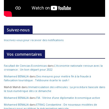
Suivez-nous
Inscrivez-vous pour recevoir des notifications
Vos commentaires
Facultad de Ciencias Económicas
dans
L’économie nationale renoue avec la
croissance : Un bon départ pour 2022
Mohamed BENALIA
dans
Des mesures pour mettre fin à la fraude à
l’allocation touristique : Tebboune écarte le cash !
Mahdi Mahdi
dans
Immatriculation des véhicules : La procédure bascule dans
le tout-numérique dès ce dimanche
Mohamed BENALIA
dans
FIA : Vitrine d’une diplomatie économique active
Mohamed BENALIA
dans
ETRAG Constantine : De nouveaux modèles de
tracteurs pour accélérer la mécanisation agricole