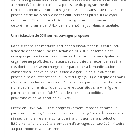
a annoncé, à cette occasion, la poursuite du programme de
réhabilitation des librairies d’Alger et d’Annaba, ainsi que l’ouverture
prochaine de nouveaux espaces culturels dans plusieurs wilayas,
notamment Constantine et Oran. Il a également fait savoir qu’une
deuxième librairie de l’ANEP verra bientôt le jour dans la capitale.
Une réduction de 30% sur les ouvrages proposés
Dans le cadre des mesures destinées à encourager la lecture, l’ANEP
a décidé d’accorder une réduction de 30 % sur l’ensemble des
ouvrages proposés dans ses librairies. Une tombola sera également
organisée au profit des acheteurs, avec plusieurs récompenses à la
clé, dont une prise en charge pour participer à la manifestation
consacrée à l’écrivaine Assia Djebar à Alger, un séjour durant le
prochain Salon international du livre d’Alger (SILA), ainsi que des bons
d’achat sur les livres. Le choix d’Annaba n’est pas fortuit. Forte de son
riche patrimoine historique, culturel et touristique, la ville figure
parmi les priorités de l’ANEP dans le cadre de sa politique de
proximité et de valorisation du livre.
Créée en 1967, l’ANEP s’est progressivement imposée comme un
partenaire privilégié des auteurs et éditeurs algériens. À travers son
réseau de librairies, elle contribue à la diffusion de la production
littéraire nationale et à la promotion d’ouvrages consacrés à l’histoire,
au patrimoine et au tourisme.