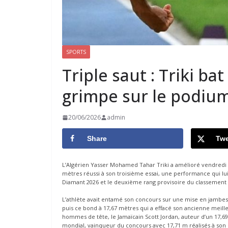
SPORTS
Triple saut : Triki ba
grimpe sur le podium
20/06/2026
admin
Share
Twe
L’Algérien Yasser Mohamed Tahar Triki a amélioré vendredi à
mètres réussi à son troisième essai, une performance qui lui
Diamant 2026 et le deuxième rang provisoire du classement g
L’athlète avait entamé son concours sur une mise en jambes
puis ce bond à 17,67 mètres qui a effacé son ancienne meille
hommes de tête, le Jamaïcain Scott Jordan, auteur d’un 17,6
mondial, vainqueur du concours avec 17,71 m réalisés à so