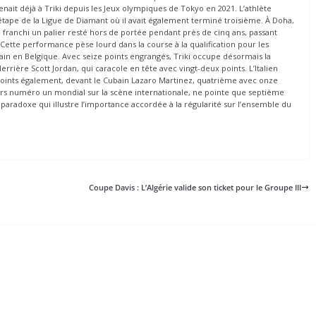
enait déjà à Triki depuis les Jeux olympiques de Tokyo en 2021. L’athlète
e étape de la Ligue de Diamant où il avait également terminé troisième. À Doha,
 franchi un palier resté hors de portée pendant près de cinq ans, passant
Cette performance pèse lourd dans la course à la qualification pour les
in en Belgique. Avec seize points engrangés, Triki occupe désormais la
rrière Scott Jordan, qui caracole en tête avec vingt-deux points. L’Italien
oints également, devant le Cubain Lazaro Martinez, quatrième avec onze
urs numéro un mondial sur la scène internationale, ne pointe que septième
 paradoxe qui illustre l’importance accordée à la régularité sur l’ensemble du
Coupe Davis : L’Algérie valide son ticket pour le Groupe III