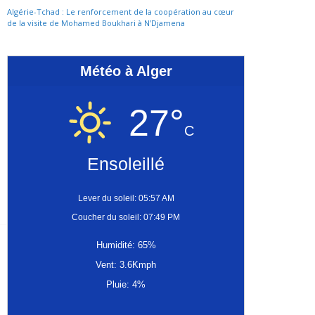
Algérie-Tchad : Le renforcement de la coopération au cœur
de la visite de Mohamed Boukhari à N’Djamena
Météo à Alger
27°
C
Ensoleillé
Lever du soleil: 05:57 AM
Coucher du soleil: 07:49 PM
Humidité: 65%
Vent: 3.6Kmph
Pluie: 4%