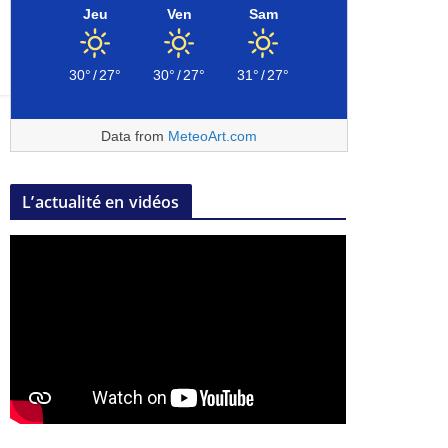
Jeu
Ven
Sam
30°
/
27°
30°
/
27°
31°
/
27°
Data from
MeteoArt.com
L’actualité en vidéos