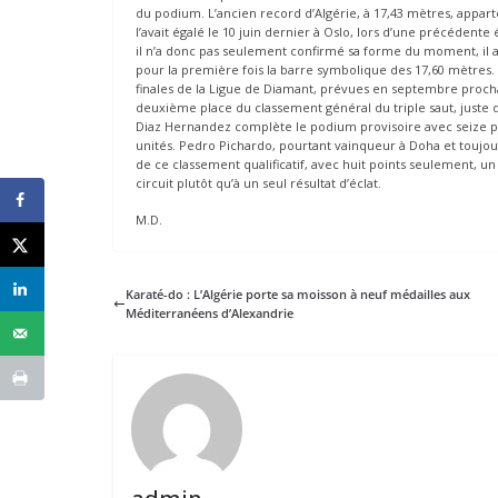
du podium. L’ancien record d’Algérie, à 17,43 mètres, appart
l’avait égalé le 10 juin dernier à Oslo, lors d’une précédent
il n’a donc pas seulement confirmé sa forme du moment, il a
pour la première fois la barre symbolique des 17,60 mètres. 
finales de la Ligue de Diamant, prévues en septembre procha
deuxième place du classement général du triple saut, juste de
Diaz Hernandez complète le podium provisoire avec seize p
unités. Pedro Pichardo, pourtant vainqueur à Doha et toujo
de ce classement qualificatif, avec huit points seulement, un
circuit plutôt qu’à un seul résultat d’éclat.
M.D.
Karaté-do : L’Algérie porte sa moisson à neuf médailles aux
Méditerranéens d’Alexandrie