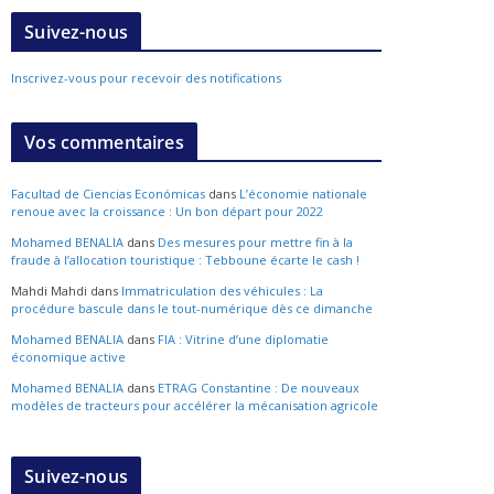
Suivez-nous
Inscrivez-vous pour recevoir des notifications
Vos commentaires
Facultad de Ciencias Económicas
dans
L’économie nationale
renoue avec la croissance : Un bon départ pour 2022
Mohamed BENALIA
dans
Des mesures pour mettre fin à la
fraude à l’allocation touristique : Tebboune écarte le cash !
Mahdi Mahdi
dans
Immatriculation des véhicules : La
procédure bascule dans le tout-numérique dès ce dimanche
Mohamed BENALIA
dans
FIA : Vitrine d’une diplomatie
économique active
Mohamed BENALIA
dans
ETRAG Constantine : De nouveaux
modèles de tracteurs pour accélérer la mécanisation agricole
Suivez-nous