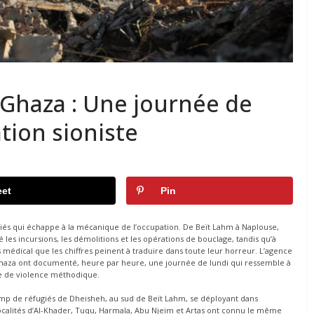
, Ghaza : Une journée de
tion sioniste
et
Pin
ugiés qui échappe à la mécanique de l’occupation. De Beït Lahm à Naplouse,
ié les incursions, les démolitions et les opérations de bouclage, tandis qu’à
 médical que les chiffres peinent à traduire dans toute leur horreur. L’agence
e Ghaza ont documenté, heure par heure, une journée de lundi qui ressemble à
née de violence méthodique.
 camp de réfugiés de Dheisheh, au sud de Beït Lahm, se déployant dans
 localités d’Al-Khader, Tuqu, Harmala, Abu Njeim et Artas ont connu le même