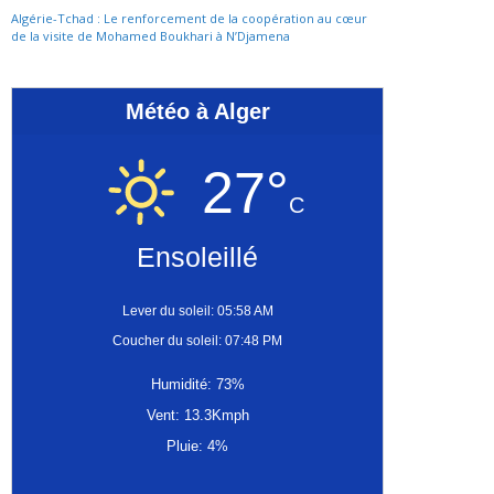
Algérie-Tchad : Le renforcement de la coopération au cœur
de la visite de Mohamed Boukhari à N’Djamena
Météo à Alger
27°
C
Ensoleillé
Lever du soleil: 05:58 AM
Coucher du soleil: 07:48 PM
Humidité: 73%
Vent: 13.3Kmph
Pluie: 4%