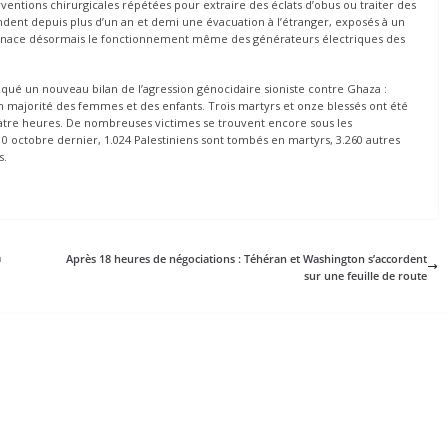
erventions chirurgicales répétées pour extraire des éclats d’obus ou traiter des
tendent depuis plus d’un an et demi une évacuation à l’étranger, exposés à un
menace désormais le fonctionnement même des générateurs électriques des
iqué un nouveau bilan de l’agression génocidaire sioniste contre Ghaza :
en majorité des femmes et des enfants. Trois martyrs et onze blessés ont été
uatre heures. De nombreuses victimes se trouvent encore sous les
0 octobre dernier, 1.024 Palestiniens sont tombés en martyrs, 3.260 autres
s.
a
Après 18 heures de négociations : Téhéran et Washington s’accordent
sur une feuille de route