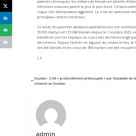
patients chroniques, les milliers de blessés en attente d’int
infections osseuses paient le prix le plus lourd. Certains at
risque réel d’amputation aggravée. La crise du carburant 
principaux centres médicaux.
Ce lundi, les autorités sanitaires palestiniennes ont commun
73.035 martyrs et 173.368 blessés depuis le 7 octobre 2023, 
transférés vers les hôpitaux au cours des dernières vingt-q
décombres. Depuis l’entrée en vigueur du cessez-le-feu, le 1
ont été blessés et les corps de 784 martyrs ont été récupéré
L.S.
Soudan : L’UA « profondément préoccupée » par l’escalade de l
violence au Soudan
admin