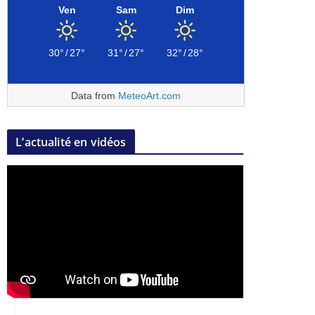
Ven
Sam
Dim
30°
/
27°
31°
/
27°
32°
/
28°
Data from
MeteoArt.com
L’actualité en vidéos