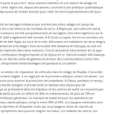
ont parlé le plus fort : deux maisons habitées et une station de lavage de
 Cette région est, depuis des années, soumise à une politique systématique
 éprouvée de l’entité sioniste pour vider les terres palestiniennes de leurs
lié les barrages militaires aux entrées des villes, villages et camps de
e blocs de béton et de remblais de terre. À Naplouse, des raids ont visé la
urs maisons ont été perquisitionnées et saccagées. Des interrogatoires sur le
fr Qalil a également été investie. À El Qods occupée, les forces sionistes ont
é de Kafr Aqab, au nord de la ville, détruisant une habitation de deux étages,
tiel de trois étages. Dans la localité d’Al-Sawahira Al-Charqiya, au sud-est
ts matériels dans deux maisons. C’est la deuxième intervention de ce type
onfiscation d’argent liquide et de bijoux en or. Dans la localité d’Al-Issawiya,
isir un étal de vente de galettes et dresser des contraventions contre des
, d’importants embouteillages ont paralysé la circulation.
 un atelier de réparation de véhicules dans le village de Shaqba. L’incendie
rtants dégâts. Il ne s’agit pas de la première attaque contre cet atelier. Les
a zone pour assurer la protection des assaillants. À Ghaza, pendant ce temps,
a bande assiégée, a dressé lundi un tableau sans équivoque de
qui se présentent dans les hôpitaux et les centres de santé ne reçoivent pas
de la Santé accuse un déficit de 50% en médicaments, de plus de 75% en
 médicaux généraux. Le manque de matériel pour les opérations de
niveau catastrophique compris entre 90% et 95%. Les équipes médicales sont
 diarrhée et d’hépatite virale qui se propagent, faute de réactifs de
les symptômes sans pouvoir soigner les maux. Les malades du cancer, les