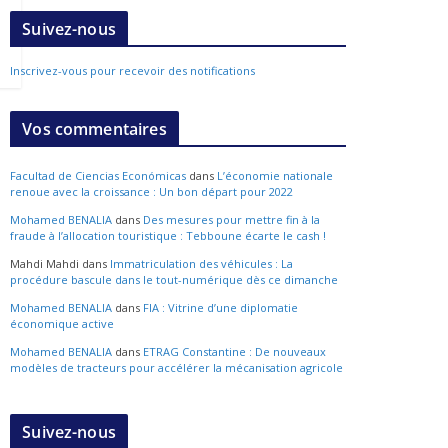
Suivez-nous
Inscrivez-vous pour recevoir des notifications
Vos commentaires
Facultad de Ciencias Económicas
dans
L’économie nationale
renoue avec la croissance : Un bon départ pour 2022
Mohamed BENALIA
dans
Des mesures pour mettre fin à la
fraude à l’allocation touristique : Tebboune écarte le cash !
Mahdi Mahdi
dans
Immatriculation des véhicules : La
procédure bascule dans le tout-numérique dès ce dimanche
Mohamed BENALIA
dans
FIA : Vitrine d’une diplomatie
économique active
Mohamed BENALIA
dans
ETRAG Constantine : De nouveaux
modèles de tracteurs pour accélérer la mécanisation agricole
Suivez-nous