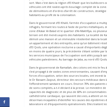
sort. Mais c’est dans la région d’El Khadr que les bulldozers 
véhicules ont été rasées après bouclage complet de la zone.
de démolitions et d’ordres d’arrêt de construction, stratégie
habitants au profit de la colonisation.
Dans le gouvernorat d’El Khalil, l’armée d’occupation a multip
réfugiés, fermant les routes à l’aide de portes métalliques, d
zone d’Askar Al-Balad et le quartier d’Al-Makhfiya, où plusie
terrain ont été menés auprès des habitants. La localité de Ka
démoli une maison et un immeuble résidentiel dans la localit
un appartement et des entrepôts, ainsi qu’un bâtiment résiden
d’El Qods, une opération nocturne a causé d’importants dégâ
en moins de quatre jours, la précédente s’étant soldée par la c
les services municipaux de l’occupation sont allés jusqu’à sa
véhicules palestiniens. Au barrage de Jaba, au nord d’El Qods
Dans le gouvernorat de Ramallah, des colons ont mis le feu à
s’est propagé à de vastes zones environnantes, causant d’impo
forces d’occupation, selon des sources locales, ont investi l
le Dr Bassam Zaqout, directeur des secours médicaux dans l
l’effondrement sanitaire en cours. Environ 70% des patients 
de soins complets, a-t-il déclaré à la presse. Le ministère 
capacités de diagnostic et de plus de 60% en consommables
cathétérisme cardiaque, qui sauvent des vies, a atteint un 
désormais incapables d’identifier les causes des épidémies de
laboratoire et d’équipements opérationnels. Elles traitent 