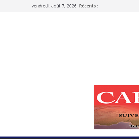
Passer
vendredi, août 7, 2026
Récents :
au
contenu