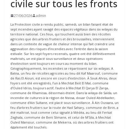
civile sur tous les fronts
27/06/2026
admin
La Protection civile a rendu public, samedi, un bilan faisant état de
sept incendies ayant ravagé des espaces végétaux dans six wilayas du
territoire national. Ces feux, qui touchent aussi bien des récoltes
agricoles que des arbres fruitiers et des broussailles, interviennent
dans un contexte de vague de chaleur intense qui fait craindre une
aggravation des risques d’incendies avec l’entrée dans la saison
estivale. Sur les sept foyers recensés, quatre ont été définitivement
maîtrisés, un est placé sous surveillance et deux opérations
d’extinction sont toujours en cours au moment du bilan.
Géographiquement, les incendies se répartissent sur six wilayas. A
Batna, un feu de récoltes agricoles au lieu-dit Kaf Maarouf, commune
de Ras El Aïoun, est encore en cours d’extinction. À Souk Ahras, deux
foyers ont été enregistrés, l’un à Mechtat Beit El Mal, commune
d’Ouled Idriss, toujours actif, l’autre à Mechtat El Qarya El Zarqa,
commune de Khamissa, désormais éteint. Dans la wilaya de Saïda, un
incendie de cultures à la région de Nsissa, douar Ouled Abdelkader,
commune d’Aïn Sultane, est placé sous surveillance. À Aïn Oussara, un
feu d’arbres fruitiers sur la route de Had Sahary, commune de Birin, a
été maîtrisé, tout comme celui signalé à Médéa, au lieu-dit Ferkat
Zeghala, commune de Beni Slimane, et celui de M’Sila, à Mechtat
Ouled Mansour, commune de Mekerra, où des arbres fruitiers ont
également été touchés.