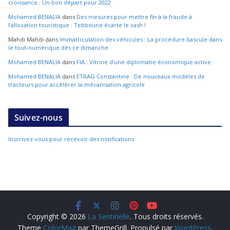
croissance : Un bon départ pour 2022
Mohamed BENALIA
dans
Des mesures pour mettre fin à la fraude à
l’allocation touristique : Tebboune écarte le cash !
Mahdi Mahdi
dans
Immatriculation des véhicules : La procédure bascule dans
le tout-numérique dès ce dimanche
Mohamed BENALIA
dans
FIA : Vitrine d’une diplomatie économique active
Mohamed BENALIA
dans
ETRAG Constantine : De nouveaux modèles de
tracteurs pour accélérer la mécanisation agricole
Suivez-nous
Inscrivez-vous pour recevoir des notifications
Copyright © 2026
La Sentinelle
. Tous droits réservés.
Theme
ColorMag
par ThemeGrill. Propulsé par
WordPress
.