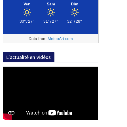
Ven
Sam
Dim
30°
/
27°
31°
/
27°
32°
/
28°
Data from
MeteoArt.com
L’actualité en vidéos