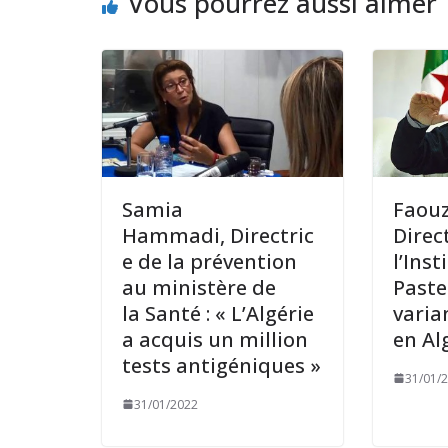
Vous pourrez aussi aimer
Samia
Faouz
Hammadi, Directric
Direc
e de la prévention
l’Inst
au ministère de
Paste
la Santé : « L’Algérie
varia
a acquis un million
en Al
tests antigéniques »
31/01/
31/01/2022