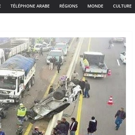
E
TÉLÉPHONE ARABE
RÉGIONS
MONDE
CULTURE