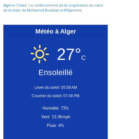
Algérie-Tchad : Le renforcement de la coopération au cœur
de la visite de Mohamed Boukhari à N’Djamena
Météo à Alger
27°
C
Ensoleillé
Lever du soleil: 05:58 AM
Coucher du soleil: 07:48 PM
Humidité: 73%
Vent: 13.3Kmph
Pluie: 4%