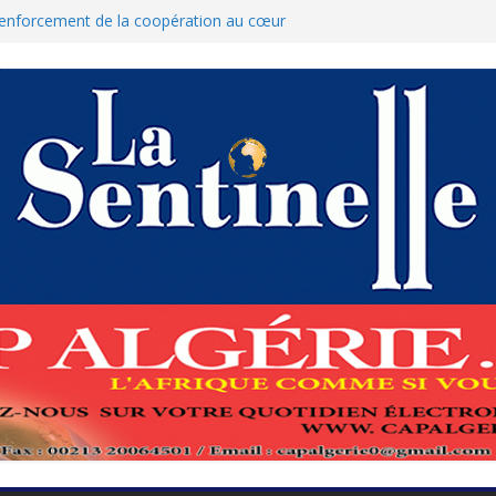
 renforcement de la coopération au cœur
hamed Boukhari à N’Djamena
’État accélère la reconquête de son tissu
que : Le ministère des Finances dément
nnulation des nouvelles mesures
res pour protéger El-Qods
 tête-à-tête diplomatiques en marge du
ds