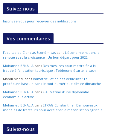
Suivez-nous
Inscrivez-vous pour recevoir des notifications
Vos commentaires
Facultad de Ciencias Económicas
dans
L’économie nationale
renoue avec la croissance : Un bon départ pour 2022
Mohamed BENALIA
dans
Des mesures pour mettre fin à la
fraude à l’allocation touristique : Tebboune écarte le cash !
Mahdi Mahdi
dans
Immatriculation des véhicules : La
procédure bascule dans le tout-numérique dès ce dimanche
Mohamed BENALIA
dans
FIA : Vitrine d’une diplomatie
économique active
Mohamed BENALIA
dans
ETRAG Constantine : De nouveaux
modèles de tracteurs pour accélérer la mécanisation agricole
Suivez-nous