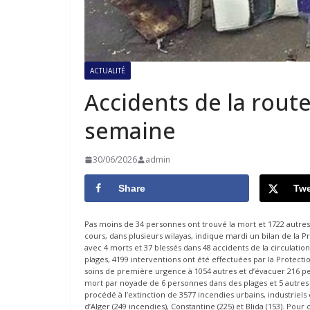
ACTUALITÉ
Accidents de la rout
semaine
30/06/2026
admin
Share
Twe
Pas moins de 34 personnes ont trouvé la mort et 1722 autres 
cours, dans plusieurs wilayas, indique mardi un bilan de la Pro
avec 4 morts et 37 blessés dans 48 accidents de la circulatio
plages, 4199 interventions ont été effectuées par la Protect
soins de première urgence à 1054 autres et d’évacuer 216 pers
mort par noyade de 6 personnes dans des plages et 5 autres d
procédé à l’extinction de 3577 incendies urbains, industriels
d’Alger (249 incendies), Constantine (225) et Blida (153). Pour 