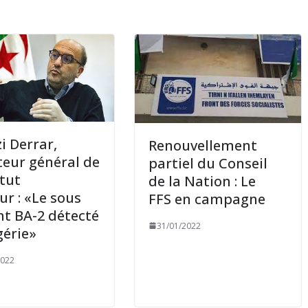
i Derrar,
Renouvellement
teur général de
partiel du Conseil
itut
de la Nation : Le
ur : «Le sous
FFS en campagne
nt BA-2 détecté
31/01/2022
gérie»
2022