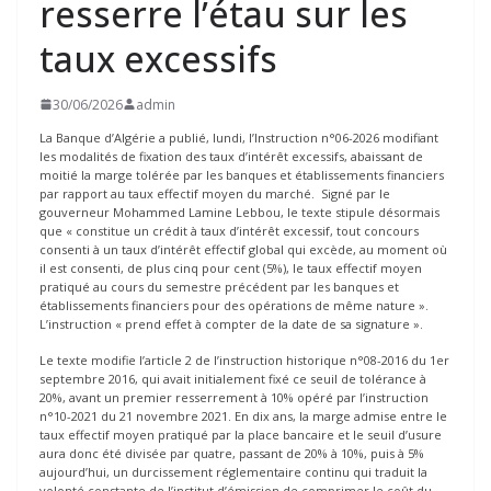
resserre l’étau sur les
taux excessifs
30/06/2026
admin
La Banque d’Algérie a publié, lundi, l’Instruction n°06-2026 modifiant
les modalités de fixation des taux d’intérêt excessifs, abaissant de
moitié la marge tolérée par les banques et établissements financiers
par rapport au taux effectif moyen du marché. Signé par le
gouverneur Mohammed Lamine Lebbou, le texte stipule désormais
que « constitue un crédit à taux d’intérêt excessif, tout concours
consenti à un taux d’intérêt effectif global qui excède, au moment où
il est consenti, de plus cinq pour cent (5%), le taux effectif moyen
pratiqué au cours du semestre précédent par les banques et
établissements financiers pour des opérations de même nature ».
L’instruction « prend effet à compter de la date de sa signature ».
Le texte modifie l’article 2 de l’instruction historique n°08-2016 du 1er
septembre 2016, qui avait initialement fixé ce seuil de tolérance à
20%, avant un premier resserrement à 10% opéré par l’instruction
n°10-2021 du 21 novembre 2021. En dix ans, la marge admise entre le
taux effectif moyen pratiqué par la place bancaire et le seuil d’usure
aura donc été divisée par quatre, passant de 20% à 10%, puis à 5%
aujourd’hui, un durcissement réglementaire continu qui traduit la
volonté constante de l’institut d’émission de comprimer le coût du