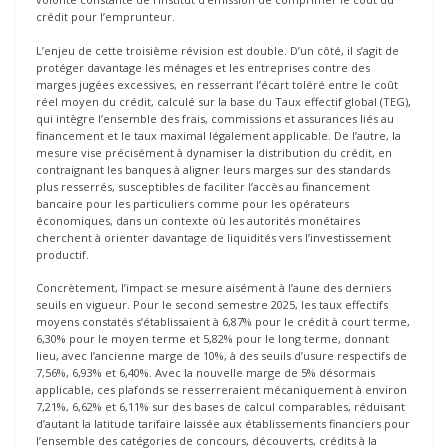
crédit pour l’emprunteur.
L’enjeu de cette troisième révision est double. D’un côté, il s’agit de
protéger davantage les ménages et les entreprises contre des
marges jugées excessives, en resserrant l’écart toléré entre le coût
réel moyen du crédit, calculé sur la base du Taux effectif global (TEG),
qui intègre l’ensemble des frais, commissions et assurances liés au
financement et le taux maximal légalement applicable. De l’autre, la
mesure vise précisément à dynamiser la distribution du crédit, en
contraignant les banques à aligner leurs marges sur des standards
plus resserrés, susceptibles de faciliter l’accès au financement
bancaire pour les particuliers comme pour les opérateurs
économiques, dans un contexte où les autorités monétaires
cherchent à orienter davantage de liquidités vers l’investissement
productif.
Concrètement, l’impact se mesure aisément à l’aune des derniers
seuils en vigueur. Pour le second semestre 2025, les taux effectifs
moyens constatés s’établissaient à 6,87% pour le crédit à court terme,
6,30% pour le moyen terme et 5,82% pour le long terme, donnant
lieu, avec l’ancienne marge de 10%, à des seuils d’usure respectifs de
7,56%, 6,93% et 6,40%. Avec la nouvelle marge de 5% désormais
applicable, ces plafonds se resserreraient mécaniquement à environ
7,21%, 6,62% et 6,11% sur des bases de calcul comparables, réduisant
d’autant la latitude tarifaire laissée aux établissements financiers pour
l’ensemble des catégories de concours, découverts, crédits à la