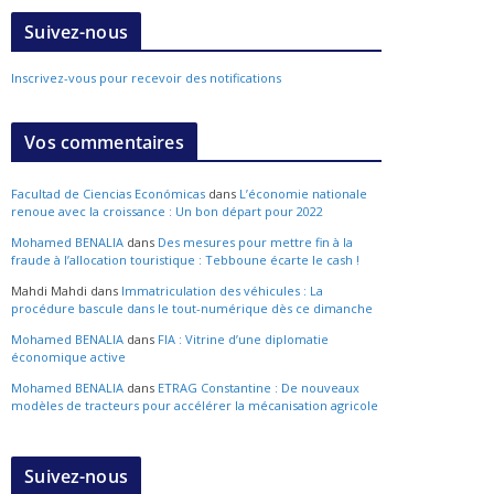
Suivez-nous
Inscrivez-vous pour recevoir des notifications
Vos commentaires
Facultad de Ciencias Económicas
dans
L’économie nationale
renoue avec la croissance : Un bon départ pour 2022
Mohamed BENALIA
dans
Des mesures pour mettre fin à la
fraude à l’allocation touristique : Tebboune écarte le cash !
Mahdi Mahdi
dans
Immatriculation des véhicules : La
procédure bascule dans le tout-numérique dès ce dimanche
Mohamed BENALIA
dans
FIA : Vitrine d’une diplomatie
économique active
Mohamed BENALIA
dans
ETRAG Constantine : De nouveaux
modèles de tracteurs pour accélérer la mécanisation agricole
Suivez-nous