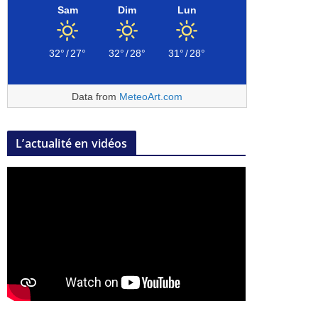
Sam
Dim
Lun
32°
/
27°
32°
/
28°
31°
/
28°
Data from
MeteoArt.com
L’actualité en vidéos