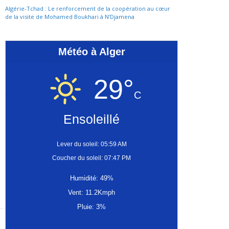
Algérie-Tchad : Le renforcement de la coopération au cœur
de la visite de Mohamed Boukhari à N’Djamena
Météo à Alger
29°
C
Ensoleillé
Lever du soleil: 05:59 AM
Coucher du soleil: 07:47 PM
Humidité: 49%
Vent: 11.2Kmph
Pluie: 3%