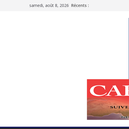
Passer
samedi, août 8, 2026
Récents :
au
contenu