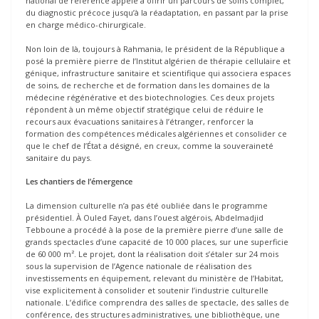
national de référence appelé à offrir un parcours de soins complet,
du diagnostic précoce jusqu’à la réadaptation, en passant par la prise
en charge médico-chirurgicale.
Non loin de là, toujours à Rahmania, le président de la République a
posé la première pierre de l’Institut algérien de thérapie cellulaire et
génique, infrastructure sanitaire et scientifique qui associera espaces
de soins, de recherche et de formation dans les domaines de la
médecine régénérative et des biotechnologies. Ces deux projets
répondent à un même objectif stratégique celui de réduire le
recours aux évacuations sanitaires à l’étranger, renforcer la
formation des compétences médicales algériennes et consolider ce
que le chef de l’État a désigné, en creux, comme la souveraineté
sanitaire du pays.
Les chantiers de l’émergence
La dimension culturelle n’a pas été oubliée dans le programme
présidentiel. À Ouled Fayet, dans l’ouest algérois, Abdelmadjid
Tebboune a procédé à la pose de la première pierre d’une salle de
grands spectacles d’une capacité de 10 000 places, sur une superficie
de 60 000 m². Le projet, dont la réalisation doit s’étaler sur 24 mois
sous la supervision de l’Agence nationale de réalisation des
investissements en équipement, relevant du ministère de l’Habitat,
vise explicitement à consolider et soutenir l’industrie culturelle
nationale. L’édifice comprendra des salles de spectacle, des salles de
conférence, des structures administratives, une bibliothèque, une