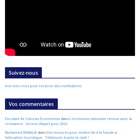
Suivez-nous
Inscrivez-vous pour recevoir des notifications
Vos commentaires
Facultad de Ciencias Económicas
dans
L’économie nationale renoue avec la
croissance : Un bon départ pour 2022
Mohamed BENALIA
dans
Des mesures pour mettre fin à la fraude à
l’allocation touristique : Tebboune écarte le cash !