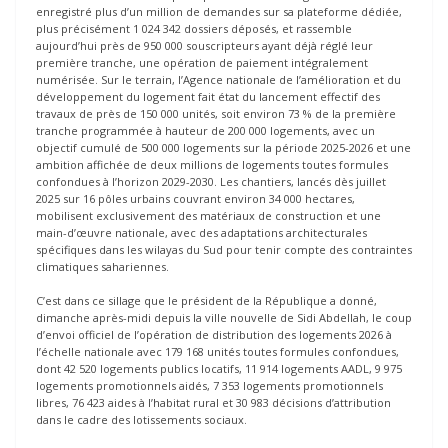
enregistré plus d’un million de demandes sur sa plateforme dédiée,
plus précisément 1 024 342 dossiers déposés, et rassemble
aujourd’hui près de 950 000 souscripteurs ayant déjà réglé leur
première tranche, une opération de paiement intégralement
numérisée. Sur le terrain, l’Agence nationale de l’amélioration et du
développement du logement fait état du lancement effectif des
travaux de près de 150 000 unités, soit environ 73 % de la première
tranche programmée à hauteur de 200 000 logements, avec un
objectif cumulé de 500 000 logements sur la période 2025-2026 et une
ambition affichée de deux millions de logements toutes formules
confondues à l’horizon 2029-2030. Les chantiers, lancés dès juillet
2025 sur 16 pôles urbains couvrant environ 34 000 hectares,
mobilisent exclusivement des matériaux de construction et une
main-d’œuvre nationale, avec des adaptations architecturales
spécifiques dans les wilayas du Sud pour tenir compte des contraintes
climatiques sahariennes.
C’est dans ce sillage que le président de la République a donné,
dimanche après-midi depuis la ville nouvelle de Sidi Abdellah, le coup
d’envoi officiel de l’opération de distribution des logements 2026 à
l’échelle nationale avec 179 168 unités toutes formules confondues,
dont 42 520 logements publics locatifs, 11 914 logements AADL, 9 975
logements promotionnels aidés, 7 353 logements promotionnels
libres, 76 423 aides à l’habitat rural et 30 983 décisions d’attribution
dans le cadre des lotissements sociaux.