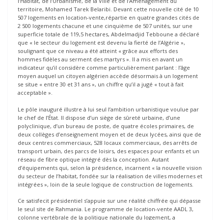
l’Habitat, de l’Urbanisme, de la Ville et de l’Aménagement du
territoire, Mohamed Tarek Belaribi. Devant cette nouvelle cité de 10
507 logements en location-vente,répartie en quatre grandes cités de
2 500 logements chacune et une cinquième de 507 unités, sur une
superficie totale de 119,5 hectares, Abdelmadjid Tebboune a déclaré
que « le secteur du logement est devenu la fierté de l’Algérie »,
soulignant que ce niveau a été atteint « grâce aux efforts des
hommes fidèles au serment des martyrs ». Il a mis en avant un
indicateur qu’il considère comme particulièrement parlant : l’âge
moyen auquel un citoyen algérien accède désormais à un logement
se situe « entre 30 et 31 ans », un chiffre qu’il a jugé « tout à fait
acceptable ».
Le pôle inauguré illustre à lui seul l’ambition urbanistique voulue par
le chef de l’État. Il dispose d’un siège de sûreté urbaine, d’une
polyclinique, d’un bureau de poste, de quatre écoles primaires, de
deux collèges d’enseignement moyen et de deux lycées, ainsi que de
deux centres commerciaux, 528 locaux commerciaux, des arrêts de
transport urbain, des parcs de loisirs, des espaces pour enfants et un
réseau de fibre optique intégré dès la conception. Autant
d’équipements qui, selon la présidence, incarnent « la nouvelle vision
du secteur de l’habitat, fondée sur la réalisation de villes modernes et
intégrées », loin de la seule logique de construction de logements.
Ce satisfecit présidentiel s’appuie sur une réalité chiffrée qui dépasse
le seul site de Rahmania. Le programme de location-vente AADL 3,
colonne vertébrale de la politique nationale du logement, a