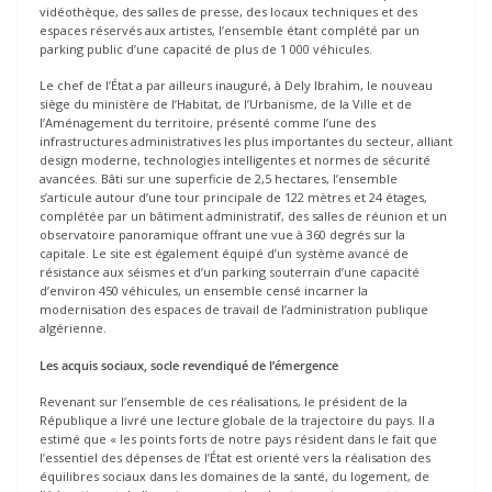
vidéothèque, des salles de presse, des locaux techniques et des
espaces réservés aux artistes, l’ensemble étant complété par un
parking public d’une capacité de plus de 1 000 véhicules.
Le chef de l’État a par ailleurs inauguré, à Dely Ibrahim, le nouveau
siège du ministère de l’Habitat, de l’Urbanisme, de la Ville et de
l’Aménagement du territoire, présenté comme l’une des
infrastructures administratives les plus importantes du secteur, alliant
design moderne, technologies intelligentes et normes de sécurité
avancées. Bâti sur une superficie de 2,5 hectares, l’ensemble
s’articule autour d’une tour principale de 122 mètres et 24 étages,
complétée par un bâtiment administratif, des salles de réunion et un
observatoire panoramique offrant une vue à 360 degrés sur la
capitale. Le site est également équipé d’un système avancé de
résistance aux séismes et d’un parking souterrain d’une capacité
d’environ 450 véhicules, un ensemble censé incarner la
modernisation des espaces de travail de l’administration publique
algérienne.
Les acquis sociaux, socle revendiqué de l’émergence
Revenant sur l’ensemble de ces réalisations, le président de la
République a livré une lecture globale de la trajectoire du pays. Il a
estimé que « les points forts de notre pays résident dans le fait que
l’essentiel des dépenses de l’État est orienté vers la réalisation des
équilibres sociaux dans les domaines de la santé, du logement, de