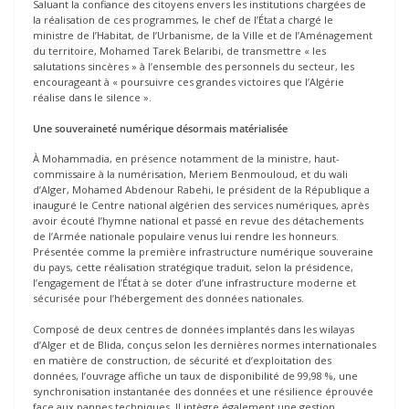
Saluant la confiance des citoyens envers les institutions chargées de
la réalisation de ces programmes, le chef de l’État a chargé le
ministre de l’Habitat, de l’Urbanisme, de la Ville et de l’Aménagement
du territoire, Mohamed Tarek Belaribi, de transmettre « les
salutations sincères » à l’ensemble des personnels du secteur, les
encourageant à « poursuivre ces grandes victoires que l’Algérie
réalise dans le silence ».
Une souveraineté numérique désormais matérialisée
À Mohammadia, en présence notamment de la ministre, haut-
commissaire à la numérisation, Meriem Benmouloud, et du wali
d’Alger, Mohamed Abdenour Rabehi, le président de la République a
inauguré le Centre national algérien des services numériques, après
avoir écouté l’hymne national et passé en revue des détachements
de l’Armée nationale populaire venus lui rendre les honneurs.
Présentée comme la première infrastructure numérique souveraine
du pays, cette réalisation stratégique traduit, selon la présidence,
l’engagement de l’État à se doter d’une infrastructure moderne et
sécurisée pour l’hébergement des données nationales.
Composé de deux centres de données implantés dans les wilayas
d’Alger et de Blida, conçus selon les dernières normes internationales
en matière de construction, de sécurité et d’exploitation des
données, l’ouvrage affiche un taux de disponibilité de 99,98 %, une
synchronisation instantanée des données et une résilience éprouvée
face aux pannes techniques. Il intègre également une gestion