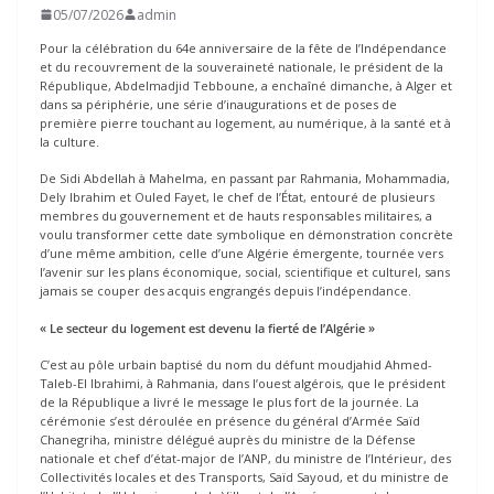
05/07/2026
admin
Pour la célébration du 64e anniversaire de la fête de l’Indépendance
et du recouvrement de la souveraineté nationale, le président de la
République, Abdelmadjid Tebboune, a enchaîné dimanche, à Alger et
dans sa périphérie, une série d’inaugurations et de poses de
première pierre touchant au logement, au numérique, à la santé et à
la culture.
De Sidi Abdellah à Mahelma, en passant par Rahmania, Mohammadia,
Dely Ibrahim et Ouled Fayet, le chef de l’État, entouré de plusieurs
membres du gouvernement et de hauts responsables militaires, a
voulu transformer cette date symbolique en démonstration concrète
d’une même ambition, celle d’une Algérie émergente, tournée vers
l’avenir sur les plans économique, social, scientifique et culturel, sans
jamais se couper des acquis engrangés depuis l’indépendance.
« Le secteur du logement est devenu la fierté de l’Algérie »
C’est au pôle urbain baptisé du nom du défunt moudjahid Ahmed-
Taleb-El Ibrahimi, à Rahmania, dans l’ouest algérois, que le président
de la République a livré le message le plus fort de la journée. La
cérémonie s’est déroulée en présence du général d’Armée Saïd
Chanegriha, ministre délégué auprès du ministre de la Défense
nationale et chef d’état-major de l’ANP, du ministre de l’Intérieur, des
Collectivités locales et des Transports, Saïd Sayoud, et du ministre de