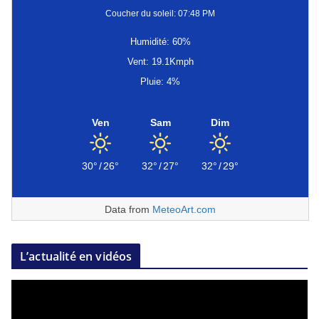
Coucher du soleil: 07:48 PM
Humidité: 60%
Vent: 19.1Kmph
Pluie: 4%
Ven
Sam
Dim
30°
/
26°
32°
/
27°
32°
/
29°
Data from
MeteoArt.com
L’actualité en vidéos