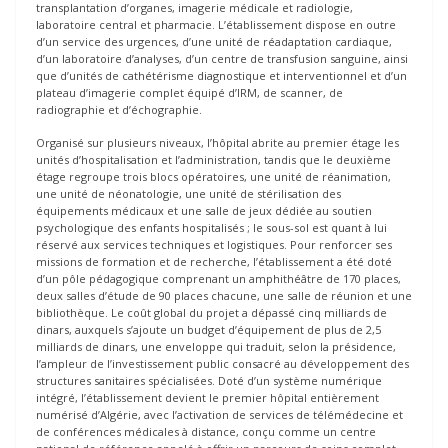
transplantation d’organes, imagerie médicale et radiologie,
laboratoire central et pharmacie. L’établissement dispose en outre
d’un service des urgences, d’une unité de réadaptation cardiaque,
d’un laboratoire d’analyses, d’un centre de transfusion sanguine, ainsi
que d’unités de cathétérisme diagnostique et interventionnel et d’un
plateau d’imagerie complet équipé d’IRM, de scanner, de
radiographie et d’échographie.
Organisé sur plusieurs niveaux, l’hôpital abrite au premier étage les
unités d’hospitalisation et l’administration, tandis que le deuxième
étage regroupe trois blocs opératoires, une unité de réanimation,
une unité de néonatologie, une unité de stérilisation des
équipements médicaux et une salle de jeux dédiée au soutien
psychologique des enfants hospitalisés ; le sous-sol est quant à lui
réservé aux services techniques et logistiques. Pour renforcer ses
missions de formation et de recherche, l’établissement a été doté
d’un pôle pédagogique comprenant un amphithéâtre de 170 places,
deux salles d’étude de 90 places chacune, une salle de réunion et une
bibliothèque. Le coût global du projet a dépassé cinq milliards de
dinars, auxquels s’ajoute un budget d’équipement de plus de 2,5
milliards de dinars, une enveloppe qui traduit, selon la présidence,
l’ampleur de l’investissement public consacré au développement des
structures sanitaires spécialisées. Doté d’un système numérique
intégré, l’établissement devient le premier hôpital entièrement
numérisé d’Algérie, avec l’activation de services de télémédecine et
de conférences médicales à distance, conçu comme un centre