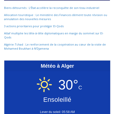
Biens détournés : L’État accélère la reconquête de son tissu industriel
Allocation touristique : Le ministère des Finances dément toute révision ou
annulation des nouvelles mesures
3 actions prioritaires pour protéger El-Qods
Attaf multiplie les tête-à-tête diplomatiques en marge du sommet sur El-
Qods
Algérie-Tchad : Le renforcement de la coopération au cœur de la visite de
Mohamed Boukhari à N’Djamena
Météo à Alger
30°
C
Ensoleillé
Lever du soleil: 05:58 AM