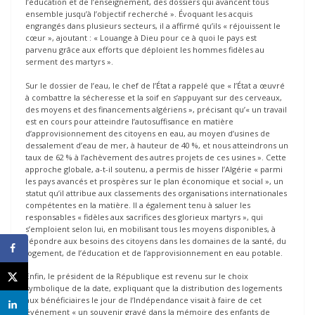
l’éducation et de l’enseignement, des dossiers qui avancent tous
ensemble jusqu’à l’objectif recherché ». Évoquant les acquis
engrangés dans plusieurs secteurs, il a affirmé qu’ils « réjouissent le
cœur », ajoutant : « Louange à Dieu pour ce à quoi le pays est
parvenu grâce aux efforts que déploient les hommes fidèles au
serment des martyrs ».
Sur le dossier de l’eau, le chef de l’État a rappelé que « l’État a œuvré
à combattre la sécheresse et la soif en s’appuyant sur des cerveaux,
des moyens et des financements algériens », précisant qu’« un travail
est en cours pour atteindre l’autosuffisance en matière
d’approvisionnement des citoyens en eau, au moyen d’usines de
dessalement d’eau de mer, à hauteur de 40 %, et nous atteindrons un
taux de 62 % à l’achèvement des autres projets de ces usines ». Cette
approche globale, a-t-il soutenu, a permis de hisser l’Algérie « parmi
les pays avancés et prospères sur le plan économique et social », un
statut qu’il attribue aux classements des organisations internationales
compétentes en la matière. Il a également tenu à saluer les
responsables « fidèles aux sacrifices des glorieux martyrs », qui
s’emploient selon lui, en mobilisant tous les moyens disponibles, à
répondre aux besoins des citoyens dans les domaines de la santé, du
logement, de l’éducation et de l’approvisionnement en eau potable.
Enfin, le président de la République est revenu sur le choix
symbolique de la date, expliquant que la distribution des logements
aux bénéficiaires le jour de l’Indépendance visait à faire de cet
événement « un souvenir gravé dans la mémoire des enfants de