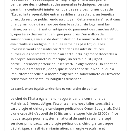
centralisée des incidents et des anomalies techniques, censée
garantir la continuité ininterrompue des services numériques de
l’État et l’interopérabilité entre les différents secteurs, au bénéfice
direct du service public rendu au citoyen. Cette avancée s’inscrit dans
une dynamique déjà amorcée dans le secteur du logement lui-
même, où la numérisation intégrale du paiement des tranches AADL
3, opérée exclusivement en ligne pour près d’un million de
souscripteurs, a valeur de démonstration. Le ministre de l’Habitat
avait d’ailleurs souligné, quelques semaines plus tôt, que les
investissements consentis par l’État dans les infrastructures
numériques permettaient déjà au secteur du logement d’accéder à
sa propre souveraineté numérique, un terrain qu’il jugeait
particulièrement porteur pour les start-up algériennes. Un chantier
numérique transversal, donc, que le président de la République a
implicitement relié à la même exigence de souveraineté qui traverse
l’ensemble des secteurs inaugurés dimanche.
La santé, entre équité territoriale et recherche de pointe
Le chef de l’État a également inauguré, dans la commune de
Mahelma, à l’ouest d’Alger, l’établissement hospitalier spécialisé en
cardiologie et chirurgie cardiaque pédiatrique Omar-Boudjellab. Doté
d’une capacité d’accueil de 80 lits sur une superficie de 22 000 m², ce
nouvel acquis pour le système national de santé rassemble sept
services principaux, cardiologie pédiatrique, chirurgie cardiaque
pédiatrique, anesthésie-réanimation, chirurgie vasculaire et