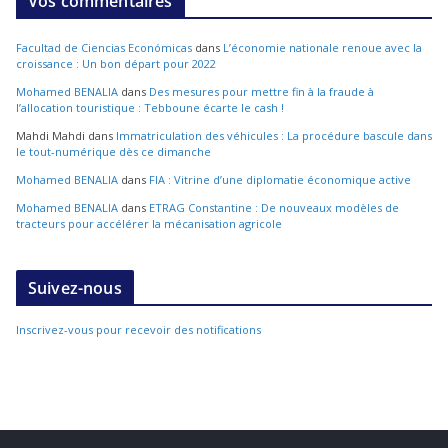
Vos commentaires
Facultad de Ciencias Económicas
dans
L’économie nationale renoue avec la
croissance : Un bon départ pour 2022
Mohamed BENALIA
dans
Des mesures pour mettre fin à la fraude à
l’allocation touristique : Tebboune écarte le cash !
Mahdi Mahdi
dans
Immatriculation des véhicules : La procédure bascule dans
le tout-numérique dès ce dimanche
Mohamed BENALIA
dans
FIA : Vitrine d’une diplomatie économique active
Mohamed BENALIA
dans
ETRAG Constantine : De nouveaux modèles de
tracteurs pour accélérer la mécanisation agricole
Suivez-nous
Inscrivez-vous pour recevoir des notifications