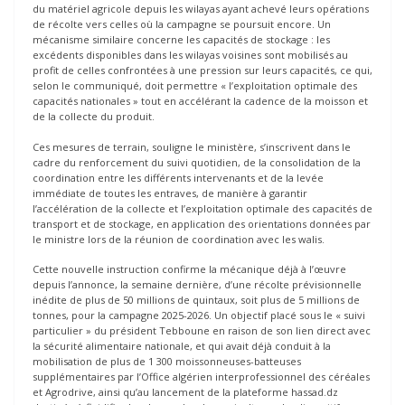
du matériel agricole depuis les wilayas ayant achevé leurs opérations
de récolte vers celles où la campagne se poursuit encore. Un
mécanisme similaire concerne les capacités de stockage : les
excédents disponibles dans les wilayas voisines sont mobilisés au
profit de celles confrontées à une pression sur leurs capacités, ce qui,
selon le communiqué, doit permettre « l’exploitation optimale des
capacités nationales » tout en accélérant la cadence de la moisson et
de la collecte du produit.
Ces mesures de terrain, souligne le ministère, s’inscrivent dans le
cadre du renforcement du suivi quotidien, de la consolidation de la
coordination entre les différents intervenants et de la levée
immédiate de toutes les entraves, de manière à garantir
l’accélération de la collecte et l’exploitation optimale des capacités de
transport et de stockage, en application des orientations données par
le ministre lors de la réunion de coordination avec les walis.
Cette nouvelle instruction confirme la mécanique déjà à l’œuvre
depuis l’annonce, la semaine dernière, d’une récolte prévisionnelle
inédite de plus de 50 millions de quintaux, soit plus de 5 millions de
tonnes, pour la campagne 2025-2026. Un objectif placé sous le « suivi
particulier » du président Tebboune en raison de son lien direct avec
la sécurité alimentaire nationale, et qui avait déjà conduit à la
mobilisation de plus de 1 300 moissonneuses-batteuses
supplémentaires par l’Office algérien interprofessionnel des céréales
et Agrodrive, ainsi qu’au lancement de la plateforme hassad.dz