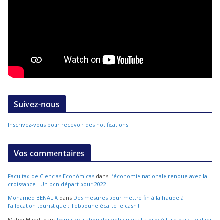
Suivez-nous
Inscrivez-vous pour recevoir des notifications
Vos commentaires
Facultad de Ciencias Económicas
dans
L’économie nationale renoue avec la
croissance : Un bon départ pour 2022
Mohamed BENALIA
dans
Des mesures pour mettre fin à la fraude à
l’allocation touristique : Tebboune écarte le cash !
Mahdi Mahdi
dans
Immatriculation des véhicules : La procédure bascule dans