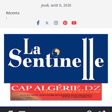
Passer
jeudi, août 6, 2026
au
contenu
Récents
: