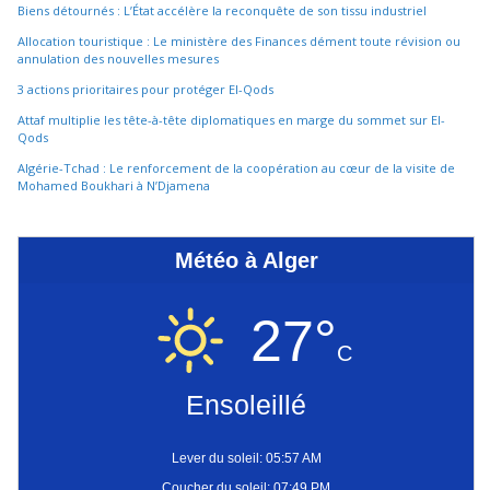
Biens détournés : L’État accélère la reconquête de son tissu industriel
Allocation touristique : Le ministère des Finances dément toute révision ou
annulation des nouvelles mesures
3 actions prioritaires pour protéger El-Qods
Attaf multiplie les tête-à-tête diplomatiques en marge du sommet sur El-
Qods
Algérie-Tchad : Le renforcement de la coopération au cœur de la visite de
Mohamed Boukhari à N’Djamena
Météo à Alger
27°
C
Ensoleillé
Lever du soleil: 05:57 AM
Coucher du soleil: 07:49 PM