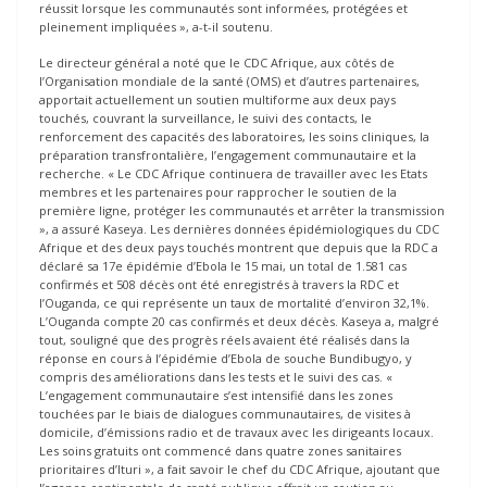
réussit lorsque les communautés sont informées, protégées et
pleinement impliquées », a-t-il soutenu.
Le directeur général a noté que le CDC Afrique, aux côtés de
l’Organisation mondiale de la santé (OMS) et d’autres partenaires,
apportait actuellement un soutien multiforme aux deux pays
touchés, couvrant la surveillance, le suivi des contacts, le
renforcement des capacités des laboratoires, les soins cliniques, la
préparation transfrontalière, l’engagement communautaire et la
recherche. « Le CDC Afrique continuera de travailler avec les Etats
membres et les partenaires pour rapprocher le soutien de la
première ligne, protéger les communautés et arrêter la transmission
», a assuré Kaseya. Les dernières données épidémiologiques du CDC
Afrique et des deux pays touchés montrent que depuis que la RDC a
déclaré sa 17e épidémie d’Ebola le 15 mai, un total de 1.581 cas
confirmés et 508 décès ont été enregistrés à travers la RDC et
l’Ouganda, ce qui représente un taux de mortalité d’environ 32,1%.
L’Ouganda compte 20 cas confirmés et deux décès. Kaseya a, malgré
tout, souligné que des progrès réels avaient été réalisés dans la
réponse en cours à l’épidémie d’Ebola de souche Bundibugyo, y
compris des améliorations dans les tests et le suivi des cas. «
L’engagement communautaire s’est intensifié dans les zones
touchées par le biais de dialogues communautaires, de visites à
domicile, d’émissions radio et de travaux avec les dirigeants locaux.
Les soins gratuits ont commencé dans quatre zones sanitaires
prioritaires d’Ituri », a fait savoir le chef du CDC Afrique, ajoutant que