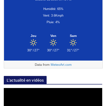
Humidité: 65%
Vent: 3.6Kmph
Pluie: 4%
Jeu
Ven
Sam
30°
/
27°
30°
/
27°
31°
/
27°
Data from
MeteoArt.com
L’actualité en vidéos