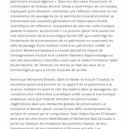
patrimoine musical algérien ». Dans son allocution d’ouverture, le
commissaire du festival, Ahcène Ghida, a situé l’enjeu de ces travaux,
expliquant qu’ils devaient « alimenter une réflexion collective sur les
mécanismes de sauvegarde de ce patrimoine musical ancestral, sa
transmission aux nouvelles générations et l’élaboration d’outils
scientifiques de référence, susceptibles de valoriser cette musique
savante et assurer sa pérennité ». Le premier panel s’est ouvert sur
une intervention de la musicologue Fazilet Diff, qui a interrogé les
fondements de la transmission de ce patrimoine en examinant les
défis du passage d’une tradition orale à un patrimoine codifié. Le
docteur Mohamed Saadaoui a ensuite abordé les enjeux de
l’enseignement musical et la création d’ateliers d’apprentissage au
sein des associations culturelles, avant que le maître formateur Salah
Boukli Hacène, de Tlemcen, ne dresse un état des lieux de la
terminologie propre à l’école musicale de sa ville.
Animé par Mohamed Belarbi, Salim El Hassar et Youcef Touaïbia, le
deuxième panel s’est penché sur le rapport de ce patrimoine à la
science, mettant en avant le rôle des maîtres dans sa sauvegarde, les
conditions d’un référentiel scientifique unifié consacré à la musique
andalouse, ainsi que l’intérêt d’étudier les autres noubas
maghrébines dans une démarche globale de préservation. Le
troisième et dernier panel, consacré aux défis contemporains du
secteur et conduit par le compositeur Talal Chaker Kacimi El Hassani
ainsi que les chercheurs Hafid Mouats et Mohamed Said Zerouala, a
porté sur l’analyse des mutations des poèmes chantés, de leur
transmission et de leur adaptation à l’époque actuelle. Les