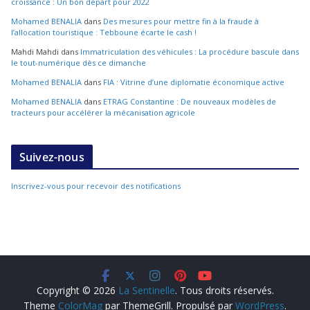
croissance : Un bon départ pour 2022
Mohamed BENALIA
dans
Des mesures pour mettre fin à la fraude à
l’allocation touristique : Tebboune écarte le cash !
Mahdi Mahdi
dans
Immatriculation des véhicules : La procédure bascule dans
le tout-numérique dès ce dimanche
Mohamed BENALIA
dans
FIA : Vitrine d’une diplomatie économique active
Mohamed BENALIA
dans
ETRAG Constantine : De nouveaux modèles de
tracteurs pour accélérer la mécanisation agricole
Suivez-nous
Inscrivez-vous pour recevoir des notifications
Copyright © 2026
La Sentinelle
. Tous droits réservés.
Theme
ColorMag
par ThemeGrill. Propulsé par
WordPress
.