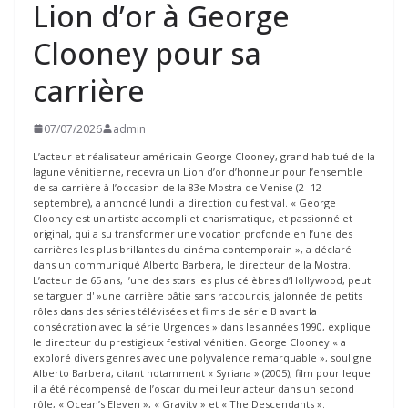
Lion d’or à George
Clooney pour sa
carrière
07/07/2026
admin
L’acteur et réalisateur américain George Clooney, grand habitué de la
lagune vénitienne, recevra un Lion d’or d’honneur pour l’ensemble
de sa carrière à l’occasion de la 83e Mostra de Venise (2- 12
septembre), a annoncé lundi la direction du festival. « George
Clooney est un artiste accompli et charismatique, et passionné et
original, qui a su transformer une vocation profonde en l’une des
carrières les plus brillantes du cinéma contemporain », a déclaré
dans un communiqué Alberto Barbera, le directeur de la Mostra.
L’acteur de 65 ans, l’une des stars les plus célèbres d’Hollywood, peut
se targuer d' »une carrière bâtie sans raccourcis, jalonnée de petits
rôles dans des séries télévisées et films de série B avant la
consécration avec la série Urgences » dans les années 1990, explique
le directeur du prestigieux festival vénitien. George Clooney « a
exploré divers genres avec une polyvalence remarquable », souligne
Alberto Barbera, citant notamment « Syriana » (2005), film pour lequel
il a été récompensé de l’oscar du meilleur acteur dans un second
rôle, « Ocean’s Eleven », « Gravity » et « The Descendants ».