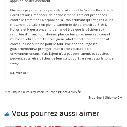
appel de ce déclassement.
Plusieurs pays parmi lesquels l’Australie, dont la Grande Barrière de
Corail est aussi menacée de déclassement, s’étaient prononcés
contre le retrait de Liverpool de la liste, estimant qu’il s’agirait d’une
mesure « radicale » en pleine pandémie de coronavirus. Brésil,
Hongrie et Nigeria ont ainsi demandé à ce que la décision soit
reportée d’un an, pour donner plus de temps au nouveau conseil
municipal élu en mai.Le prestigieux label du patrimoine mondial
constitue une aubaine pour le tourisme et encourage les
gouvernements à protéger leurs trésors culturels ou
environnementaux. Mais l’ajout n’est pas permanent, et ces sites
peuvent aussi être déchus de leur statut ou être avertis qu’ils sont en
danger.
R.I. avec AFP
Musique : A Paisley Park, l’aurade Prince a survécu
Nourine 1-Shlomo 0
Vous pourrez aussi aimer