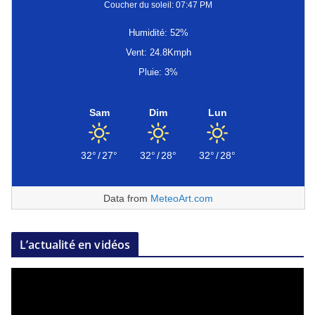
Coucher du soleil: 07:47 PM
Humidité: 52%
Vent: 24.8Kmph
Pluie: 3%
Sam
Dim
Lun
32°
/
27°
32°
/
28°
32°
/
28°
Data from
MeteoArt.com
L’actualité en vidéos