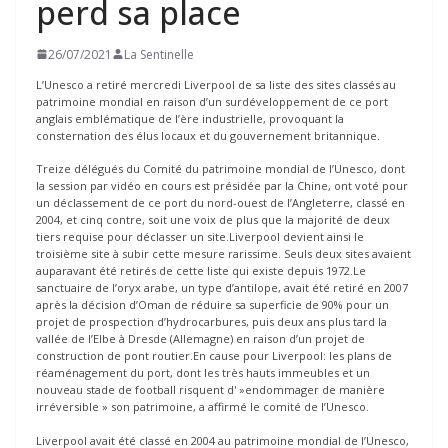
perd sa place
26/07/2021
La Sentinelle
L’Unesco a retiré mercredi Liverpool de sa liste des sites classés au
patrimoine mondial en raison d’un surdéveloppement de ce port
anglais emblématique de l’ère industrielle, provoquant la
consternation des élus locaux et du gouvernement britannique.
Treize délégués du Comité du patrimoine mondial de l’Unesco, dont
la session par vidéo en cours est présidée par la Chine, ont voté pour
un déclassement de ce port du nord-ouest de l’Angleterre, classé en
2004, et cinq contre, soit une voix de plus que la majorité de deux
tiers requise pour déclasser un site.Liverpool devient ainsi le
troisième site à subir cette mesure rarissime. Seuls deux sites avaient
auparavant été retirés de cette liste qui existe depuis 1972.Le
sanctuaire de l’oryx arabe, un type d’antilope, avait été retiré en 2007
après la décision d’Oman de réduire sa superficie de 90% pour un
projet de prospection d’hydrocarbures, puis deux ans plus tard la
vallée de l’Elbe à Dresde (Allemagne) en raison d’un projet de
construction de pont routier.En cause pour Liverpool: les plans de
réaménagement du port, dont les très hauts immeubles et un
nouveau stade de football risquent d' »endommager de manière
irréversible » son patrimoine, a affirmé le comité de l’Unesco.
Liverpool avait été classé en 2004 au patrimoine mondial de l’Unesco,