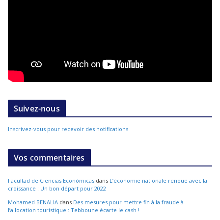
Suivez-nous
Inscrivez-vous pour recevoir des notifications
Vos commentaires
Facultad de Ciencias Económicas
dans
L’économie nationale renoue avec la
croissance : Un bon départ pour 2022
Mohamed BENALIA
dans
Des mesures pour mettre fin à la fraude à
l’allocation touristique : Tebboune écarte le cash !