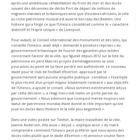
après une ambitieuse réhabilitation du front de mer et des docks
suivant des décennies de déclin.Port de départ de millions de
migrants irlandais et britanniques ainsi que d’esclaves africains, la ville
au riche patrimoine musical est aussi le berceau des Beatles. Une
histoire qui a forgé ce que l’Unesco considérait comme le « caractère
distinctif et l’esprit unique » de Liverpool.
Pour autant, le Conseil international des monuments et des sites, qui
conseille l’Unesco, avait déjà « demandé à plusieurs reprises » au
gouvernement britannique de fournir des garanties plus solides
concernant l’avenir de la ville, qui figurait depuis 2012 sur la liste du
patrimoine en péril.Mais les projets d’aménagements se sont
poursuivis, au point de lui faire perdre son authenticité. Le nouveau
stade pour le club de football d’Everton -approuvé par le
gouvernement sans aucune enquête publique- constitue « l’exemple
le plus récent d’un projet majeur totalement contraire » aux objectifs
de l’Unesco, a ajouté le conseil. »Nous sommes extrêmement déçus
par cette décision », a réagi mercredi matin un porte-parole du
gouvernement. « Nous estimons que Liverpool mérite toujours son
statut de patrimoine mondial étant donné le rôle important qu’ont
joué les docks dans l’histoire et la ville plus largement ».
Dans une vidéo postée sur Twitter, la maire travailliste de la ville,
Joanne Anderson, elle aussi « déçue », explique avoir « du mal à
comprendre comment l’Unesco peut préférer que nous ayons des
docks vides plutôt que le stade d’Everton » et annonce vouloir faire