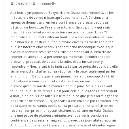
17/08/2021
La Sentinelle
Aux Jeux olympiques de Tokyo, Naomi Osaka avait renoué avec les
médias lors de zones mixtes après ses matches. À Cincinnati, la
Japonaise donnait sa première conférence de presse depuis sa
décision de boycotter l’exercice à Roland-Garros, choix qui avait
précipité son forfait après sa victoire au premier tour. Et la n°2
mondiale a eu du mal à aller au bout. Elle a été bousculée par une
question sur sa posture plutôt lointaine envers les médias et le fait
que ses intérêts étaient servis par cet écho médiatique avec lequel
elle veut prendre ses distances. Elle a demandé au journaliste de
répéter et, alors que la personne qui modérait la conférence de
presse lui proposait de passer à la suite, elle a insisté pour y
répondre. « Non, je suis très intéressée par ce point de vue », a-t-elle
lâché avant d’enchaîner sur sa réponse. « Je peux seulement parler
en mon nom. Depuis que je suis jeune, il y a eu beaucoup d’intérêt
médiatique autour de moi et c’est aussi bien en raison de mon
histoire qu’en raison de la manière dont je joue. Mais je suis avant
tout une joueuse de tennis. C’est pour cela que les gens s’intéressent
à moi. Je ne peux rien faire sur le fait que ce que je dis ou fais génère
des articles de presse. » La Japonaise a été envahie par l’émotion lors
de la question suivante, posée sur sa préparation et sa décision de
reverser son prize-money aux victimes du séisme en Haïti. Osakaa
pris une pause de plusieurs minutes avant de venir conclure sa
conférence de presse, en anglais, puis avec des journalistes japonais.
Au tout début de sa conférence de presse, elle avait été interrogée