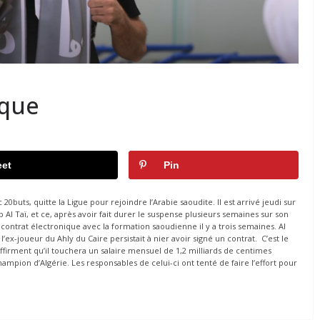
rque
et
Pin
buts, quitte la Ligue pour rejoindre l’Arabie saoudite. Il est arrivé jeudi sur
 Al Taï, et ce, après avoir fait durer le suspense plusieurs semaines sur son
contrat électronique avec la formation saoudienne il y a trois semaines. Al
ex-joueur du Ahly du Caire persistait à nier avoir signé un contrat. C’est le
affirment qu’il touchera un salaire mensuel de 1,2 milliards de centimes
champion d’Algérie. Les responsables de celui-ci ont tenté de faire l’effort pour