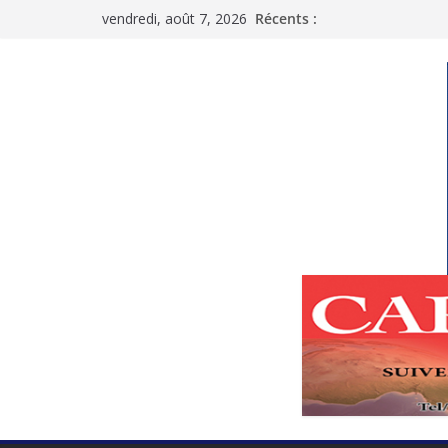
Passer
vendredi, août 7, 2026
Récents :
au
contenu