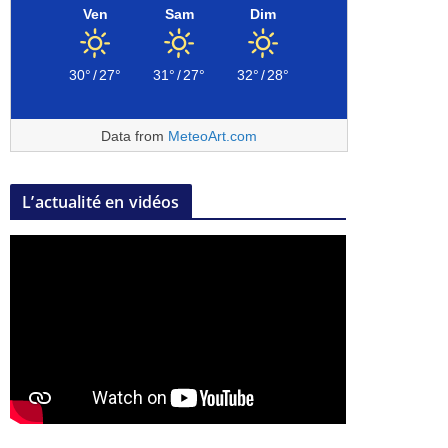
Ven
Sam
Dim
30°
/
27°
31°
/
27°
32°
/
28°
Data from
MeteoArt.com
L’actualité en vidéos