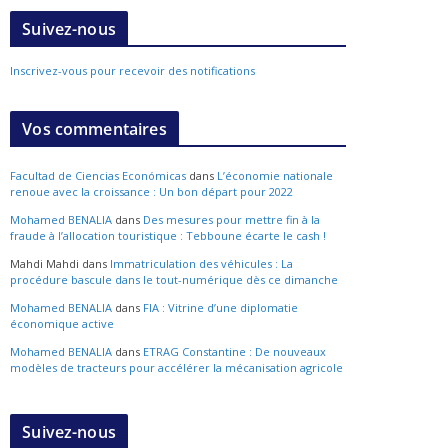
Suivez-nous
Inscrivez-vous pour recevoir des notifications
Vos commentaires
Facultad de Ciencias Económicas
dans
L’économie nationale
renoue avec la croissance : Un bon départ pour 2022
Mohamed BENALIA
dans
Des mesures pour mettre fin à la
fraude à l’allocation touristique : Tebboune écarte le cash !
Mahdi Mahdi
dans
Immatriculation des véhicules : La
procédure bascule dans le tout-numérique dès ce dimanche
Mohamed BENALIA
dans
FIA : Vitrine d’une diplomatie
économique active
Mohamed BENALIA
dans
ETRAG Constantine : De nouveaux
modèles de tracteurs pour accélérer la mécanisation agricole
Suivez-nous