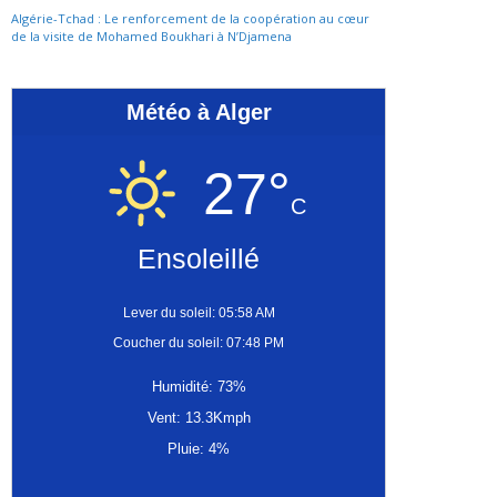
Algérie-Tchad : Le renforcement de la coopération au cœur
de la visite de Mohamed Boukhari à N’Djamena
Météo à Alger
27°
C
Ensoleillé
Lever du soleil: 05:58 AM
Coucher du soleil: 07:48 PM
Humidité: 73%
Vent: 13.3Kmph
Pluie: 4%