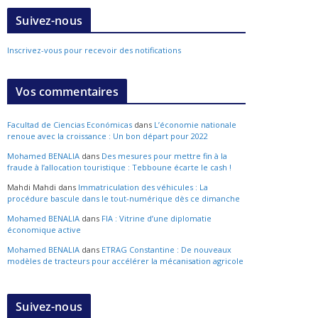
Suivez-nous
Inscrivez-vous pour recevoir des notifications
Vos commentaires
Facultad de Ciencias Económicas
dans
L’économie nationale
renoue avec la croissance : Un bon départ pour 2022
Mohamed BENALIA
dans
Des mesures pour mettre fin à la
fraude à l’allocation touristique : Tebboune écarte le cash !
Mahdi Mahdi
dans
Immatriculation des véhicules : La
procédure bascule dans le tout-numérique dès ce dimanche
Mohamed BENALIA
dans
FIA : Vitrine d’une diplomatie
économique active
Mohamed BENALIA
dans
ETRAG Constantine : De nouveaux
modèles de tracteurs pour accélérer la mécanisation agricole
Suivez-nous