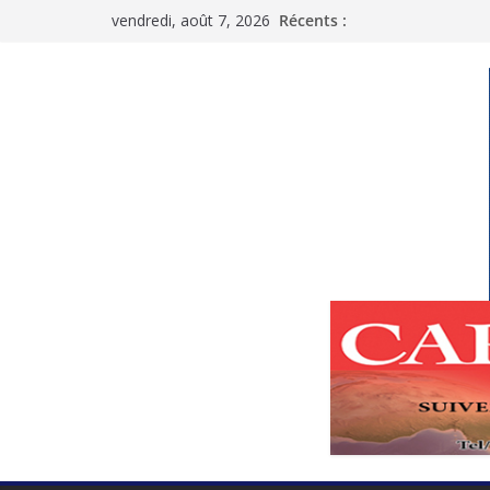
Passer
vendredi, août 7, 2026
Récents :
au
contenu