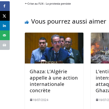
Crise au FLN : La protesta persiste
Vous pourrez aussi aimer
Ghaza: L’Algérie
L’ent
appelle à une action
intens
internationale
attaq
concrète
Ghaz
18/07/2024
18/07/