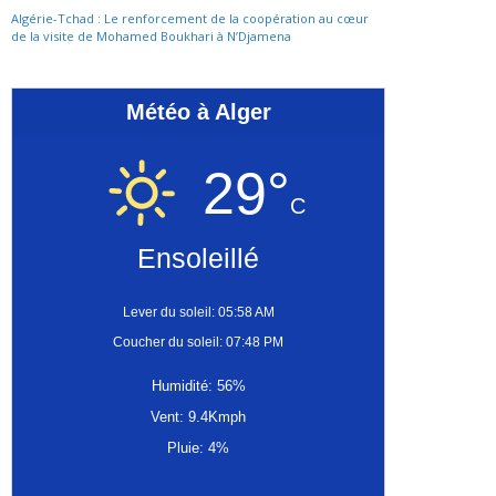
Algérie-Tchad : Le renforcement de la coopération au cœur
de la visite de Mohamed Boukhari à N’Djamena
Météo à Alger
29°
C
Ensoleillé
Lever du soleil: 05:58 AM
Coucher du soleil: 07:48 PM
Humidité: 56%
Vent: 9.4Kmph
Pluie: 4%