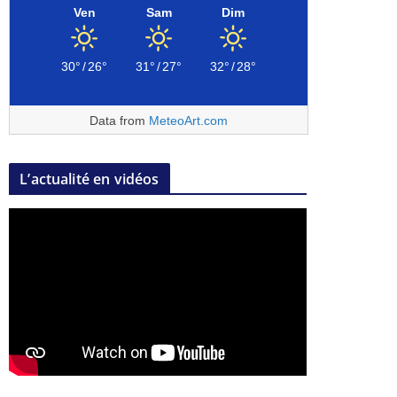
Ven
Sam
Dim
30°
/
26°
31°
/
27°
32°
/
28°
Data from
MeteoArt.com
L’actualité en vidéos