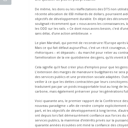
De même, les dons ou les réaffectations des DTS non utilisés
récente allocation de 650 milliards de dollars, pourraient ai
objectifs de développement durable. En dépit des déconvenu
soulignait récemment que « nous avons les connaissances, la
les ODD sur les rails. « Ce dont nous avons besoin, c’est d’un
sans délai, d’une action ambitieuse. »
Le plan Marshall, qui permit de reconstruire l’Europe aprè
Mais ce qui fait défaut aujourd’hui, c’est un récit courageu
rhétoriques – et dépassés – du marché pour relier au contrai
l’amélioration de la vie quotidienne des gens, qu’ils vivent à
Cela signifie qu’il faut créer plus d’emplois pour que les gens
L’extension des marges de manœuvre budgétaires ne sera pas s
des services publics et une protection sociale adaptées. Out
veiller à ce que les dettes contractées par leurs concitoyens 
traduisent pas par un poids insupportable tout au long de le
carbone, mais également préserver pour les générations fut
Voici quarante ans, le premier rapport de la Conférence de
nouveau paradigme « afin de rendre compte explicitement du
part, et les objectifs de développement à long terme, d’autr
ont depuis lors fait démesurément confiance aux forces du ma
services publics, la mainmise d’intérêts privés sur la puiss
quarante années écoulées ont miné la confiance des citoyens