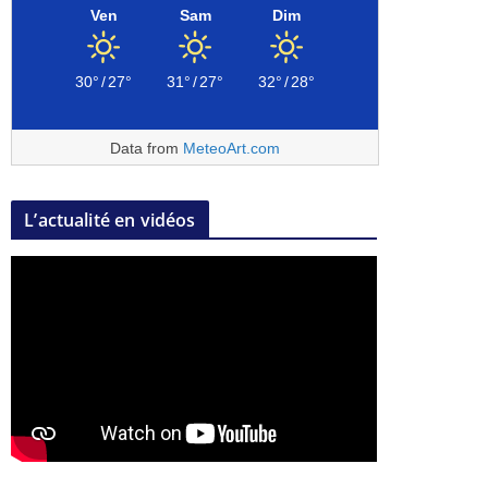
Ven
Sam
Dim
30°
/
27°
31°
/
27°
32°
/
28°
Data from
MeteoArt.com
L’actualité en vidéos