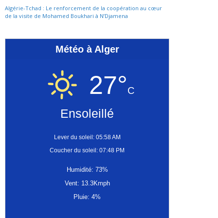
Algérie-Tchad : Le renforcement de la coopération au cœur
de la visite de Mohamed Boukhari à N’Djamena
Météo à Alger
27°
C
Ensoleillé
Lever du soleil: 05:58 AM
Coucher du soleil: 07:48 PM
Humidité: 73%
Vent: 13.3Kmph
Pluie: 4%