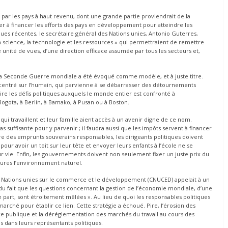
 par les pays à haut revenu, dont une grande partie proviendrait de la
der à financer les efforts des pays en développement pour atteindre les
es récentes, le secrétaire général des Nations unies, Antonio Guterres,
 science, la technologie et les ressources » qui permettraient de remettre
e unité de vues, d’une direction efficace assumée par tous les secteurs et,
s la Seconde Guerre mondiale a été évoqué comme modèle, et à juste titre.
x, centré sur l’humain, qui parvienne à se débarrasser des détournements
re les défis politiques auxquels le monde entier est confronté à
 Bogota, à Berlin, à Bamako, à Pusan ou à Boston.
 qui travaillent et leur famille aient accès à un avenir digne de ce nom.
uffisante pour y parvenir ; il faudra aussi que les impôts servent à financer
re des emprunts souverains responsables, les dirigeants politiques doivent
pour avoir un toit sur leur tête et envoyer leurs enfants à l’école ne se
ur vie. Enfin, les gouvernements doivent non seulement fixer un juste prix du
ures l’environnement naturel.
s Nations unies sur le commerce et le développement (CNUCED) appelait à un
 fait que les questions concernant la gestion de l’économie mondiale, d’une
e part, sont étroitement mêlées ». Au lieu de quoi les responsables politiques
rché pour établir ce lien. Cette stratégie a échoué. Pire, l’érosion des
ance publique et la déréglementation des marchés du travail au cours des
 dans leurs représentants politiques.