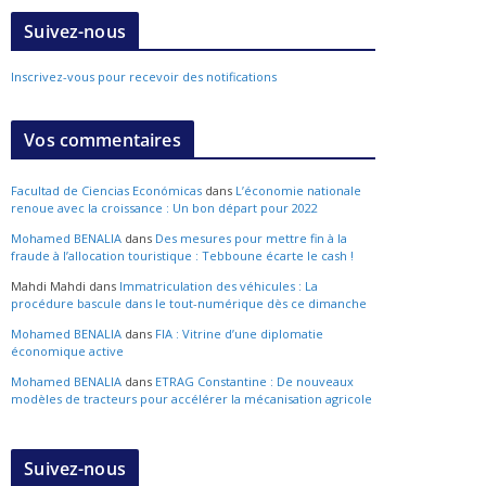
Suivez-nous
Inscrivez-vous pour recevoir des notifications
Vos commentaires
Facultad de Ciencias Económicas
dans
L’économie nationale
renoue avec la croissance : Un bon départ pour 2022
Mohamed BENALIA
dans
Des mesures pour mettre fin à la
fraude à l’allocation touristique : Tebboune écarte le cash !
Mahdi Mahdi
dans
Immatriculation des véhicules : La
procédure bascule dans le tout-numérique dès ce dimanche
Mohamed BENALIA
dans
FIA : Vitrine d’une diplomatie
économique active
Mohamed BENALIA
dans
ETRAG Constantine : De nouveaux
modèles de tracteurs pour accélérer la mécanisation agricole
Suivez-nous