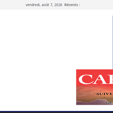
Passer
vendredi, août 7, 2026
Récents :
au
contenu