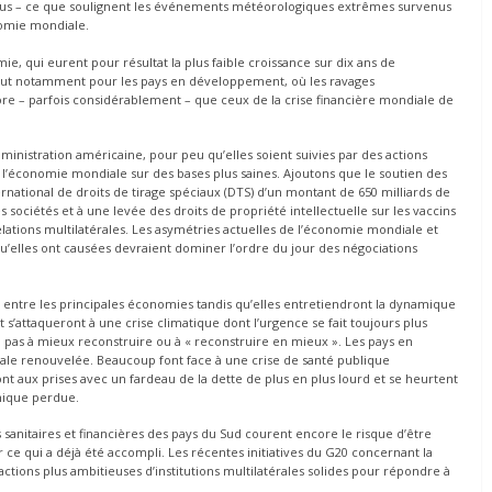
us – ce que soulignent les événements météorologiques extrêmes survenus
nomie mondiale.
, qui eurent pour résultat la plus faible croissance sur dix ans de
vaut notamment pour les pays en développement, où les ravages
e – parfois considérablement – que ceux de la crise financière mondiale de
ministration américaine, pour peu qu’elles soient suivies par des actions
r l’économie mondiale sur des bases plus saines. Ajoutons que le soutien des
ernational de droits de tirage spéciaux (DTS) d’un montant de 650 milliards de
s sociétés et à une levée des droits de propriété intellectuelle sur les vaccins
lations multilatérales. Les asymétries actuelles de l’économie mondiale et
u’elles ont causées devraient dominer l’ordre du jour des négociations
 entre les principales économies tandis qu’elles entretiendront la dynamique
t s’attaqueront à une crise climatique dont l’urgence se fait toujours plus
a pas à mieux reconstruire ou à « reconstruire en mieux ». Les pays en
ale renouvelée. Beaucoup font face à une crise de santé publique
nt aux prises avec un fardeau de la dette de plus en plus lourd et se heurtent
mique perdue.
s sanitaires et financières des pays du Sud courent encore le risque d’être
ur ce qui a déjà été accompli. Les récentes initiatives du G20 concernant la
ions plus ambitieuses d’institutions multilatérales solides pour répondre à