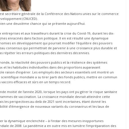
 est secrétaire générale de la Conférence des Nations unies sur le commerce
développement (CNUCED).
bien une deuxième chance qui se présente aujourd’hui.
 entreprises et aux travailleurs durant la crise du Covid-19, durant les dix-
mes enracinés dans l’action politique. Il en est résulté une dynamique
omies en développement qui pourrait modifier l’équilibre des pouvoirs
eau consensus qui permettrait de parvenir à une croissance plus durable et
pas répéter les erreurs politiques des dernières décennies.
onde, la réactivité des pouvoirs publics et la résilience des systèmes
 et les habitudes individuelles dans des proportions auparavant
able raison d’espérer. Les employés des secteurs essentiels ont montré un
cientifique mondiale a su tirer parti des fonds publics, mettre en commun
 vaccins efficaces et sûrs en un temps record.
e moitié de l’année 2020, lorsque les pays ont pu gérer le risque sanitaire
rammes de vaccination. La croissance mondiale devrait atteindre cette
is les perspectives au-delà de 2021 sont incertaines, étant donné les
babilité d’émergence de nouveaux variants du coronavirus et les taux de
iner la dynamique enclenchée – à l’instar des mesures inopportunes
ondiale de 2008. La pandémie a en outre mis en lumière l’impréparation des