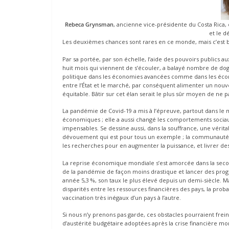
Rebeca Grynsman
, ancienne vice-présidente du Costa Rica,
et le 
Les deuxièmes chances sont rares en ce monde, mais c’est 
Par sa portée, par son échelle, l’aide des pouvoirs publics aux
huit mois qui viennent de s’écouler, a balayé nombre de dog
politique dans les économies avancées comme dans les écon
entre l’État et le marché, par conséquent alimenter un nouv
équitable. Bâtir sur cet élan serait le plus sûr moyen de ne 
La pandémie de Covid-19 a mis à l’épreuve, partout dans le m
économiques ; elle a aussi changé les comportements sociaux
impensables. Se dessine aussi, dans la souffrance, une vérit
dévouement qui est pour tous un exemple ; la communauté s
les recherches pour en augmenter la puissance, et livrer des
La reprise économique mondiale s’est amorcée dans la second
de la pandémie de façon moins drastique et lancer des prog
année 5,3 %, son taux le plus élevé depuis un demi-siècle. Ma
disparités entre les ressources financières des pays, la pro
vaccination très inégaux d’un pays à l’autre.
Si nous n’y prenons pas garde, ces obstacles pourraient fre
d’austérité budgétaire adoptées après la crise financière m