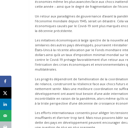
économies même les plus avancées face aux chocs inattend
cette année – ainsi que le degré de fragmentation de l’éco
Un retour aux paradigmes de gouvernance d’avant la pandémie
l’économie mondiale depuis 1945, serait un désastre. Cela 
économiques causés par le Covid-19 sont plus marqués encor
la décennie précédente.
Les initiatives économiques à large spectre de la nouvelle ad
similaires des autres pays développés, pourraient réinstalle
États-Unis à la récente allocation par le Fonds monétaire int
dollars ainsi qu’à un taux d’imposition minimal mondial sur le
contre le Covid-19 présage favorablement d’un retour aux re
l’intrication des crises économiques et environnementales q
multilatérales.
Les progrès dépendront de l’amélioration de la coordination
de relance, construiront la résilience face aux chocs futurs e
nettement sentir. Mais une meilleure coordination ne suffir
développement ont avant tout besoin d’une aide internation
incontrôlable en raison de la pandémie, alors même qu’ils so
à la triste perspective d’une décennie de croissance écono
Les efforts internationaux consentis pour alléger les tension
insuffisants et d’arriver trop tard. Mais nous pouvons bâtir s
dette des pays en développement peuvent encourager des act
une question de plus en plus pressante.