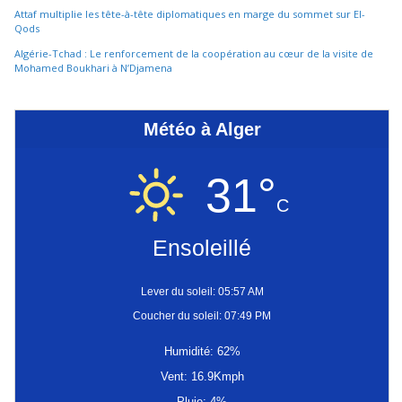
Attaf multiplie les tête-à-tête diplomatiques en marge du sommet sur El-
Qods
Algérie-Tchad : Le renforcement de la coopération au cœur de la visite de
Mohamed Boukhari à N’Djamena
Météo à Alger
31°
C
Ensoleillé
Lever du soleil: 05:57 AM
Coucher du soleil: 07:49 PM
Humidité: 62%
Vent: 16.9Kmph
Pluie: 4%