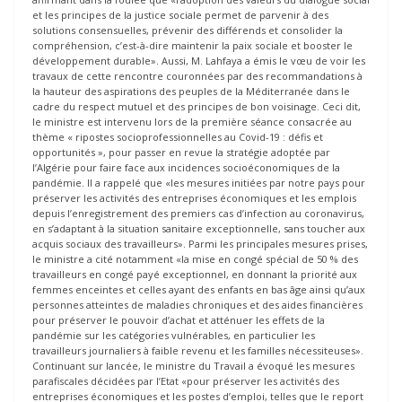
et les principes de la justice sociale permet de parvenir à des
solutions consensuelles, prévenir des différends et consolider la
compréhension, c’est-à-dire maintenir la paix sociale et booster le
développement durable». Aussi, M. Lahfaya a émis le vœu de voir les
travaux de cette rencontre couronnées par des recommandations à
la hauteur des aspirations des peuples de la Méditerranée dans le
cadre du respect mutuel et des principes de bon voisinage. Ceci dit,
le ministre est intervenu lors de la première séance consacrée au
thème « ripostes socioprofessionnelles au Covid-19 : défis et
opportunités », pour passer en revue la stratégie adoptée par
l’Algérie pour faire face aux incidences socioéconomiques de la
pandémie. Il a rappelé que «les mesures initiées par notre pays pour
préserver les activités des entreprises économiques et les emplois
depuis l’enregistrement des premiers cas d’infection au coronavirus,
en s’adaptant à la situation sanitaire exceptionnelle, sans toucher aux
acquis sociaux des travailleurs». Parmi les principales mesures prises,
le ministre a cité notamment «la mise en congé spécial de 50 % des
travailleurs en congé payé exceptionnel, en donnant la priorité aux
femmes enceintes et celles ayant des enfants en bas âge ainsi qu’aux
personnes atteintes de maladies chroniques et des aides financières
pour préserver le pouvoir d’achat et atténuer les effets de la
pandémie sur les catégories vulnérables, en particulier les
travailleurs journaliers à faible revenu et les familles nécessiteuses».
Continuant sur lancée, le ministre du Travail a évoqué les mesures
parafiscales décidées par l’Etat «pour préserver les activités des
entreprises économiques et les postes d’emploi, telles que le report