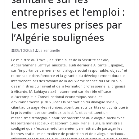
entreprises et l’emploi :
Les mesures prises par
l’Algérie soulignées
09/10/2021
La Sentinelle
Le ministre du Travail, de l’Emploi et de la Sécurité sociale,
Abderrahmane Lahfaya ainstisté, jeudi dernier à Alicante (Espagne),
sur l’importance de mener un dialogue social responsable, objectif et
raisonnable dans l’amorce et la garantie du développement durable.
Intervenant lors des travaux de la deuxième séance du Forum 5+5
des ministres du Travail et de la Formation professionnelle, organisé
à Alicante, M. Lahfaya a axé notamment sur «le rôle efficace
qu’accomplit le Conseil national économique, social et
environnemental (CNESE) dans la promotion du dialogue social»,
citant au passage «les réunions bipartites et tripartites ont contribué à
la prévention des contentieux collectifs, et constituent un
mécanisme stratégique pour l’encadrement du dialogue social avec
les partenaires sociaux et économiques». Par ailleurs, le ministre a
souligné que «l’espace méditerranéen permettrait de partager les
bonnes pratiques en matière de protection et de dialogue sociaux»,
affirmant dans la foulée que «l’adoption des valeurs du dialogue social