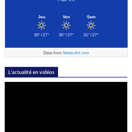
Jeu
Ven
Sam
30°
/
27°
30°
/
27°
31°
/
27°
Data from
MeteoArt.com
L’actualité en vidéos