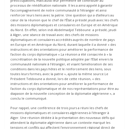
préoccupations, mais aussi leur permettre de contribuer au
processus de réédification nationale. Il les a ainsi appelé à garantir
l’accompagnement de notre communauté à l’étranger et ainsi
renforcer leurs liens avec la patrie. Une question qui a d’ailleurs au
cœur de la réunion que le chef de l’État a présidé jeudi avec les chefs
des missions diplomatiques et consulaires en Europe et en Amérique
du Nord. En effet, selon indi Abdelmadjid Tebboune a présidé, jeudi
à Alger, une séance de travail avec des chefs de missions
diplomatiques et consulaires accrédités auprès de nombre de pays
en Europe et en Amérique du Nord, durant laquelle il a donné « des
instructions et des orientations pour améliorer la performance de
l’action du corps diplomatique ».La réunion a été consacrée à « la
concrétisation de la nouvelle politique adoptée par l’Etat envers la
communauté nationale à l’étranger, et visant l’amélioration de ses
conditions dans les pays hôtes et le renforcement des liens, sous
toutes leurs formes, avec la patrie », ajoute la même source.Le
Président Tebboune a donné, lors de cette réunion, « des
instructions et des orientations pour améliorer la performance de
l’action du corps diplomatique et de nos représentations pour être au
diapason de la nouvelle conception de la diplomatie algérienne », a
conclu le communiqué.
Pour rappel, une conférence de trois jours a réuni les chefs de
missions diplomatiques et consulaires algériennes à l’étranger à
Alger. Une réunion dédiée à la présentation des nouveaux défis qui
attendent la diplomatie algérienne dans un contexte marqué les
tensions et conflits qui affectent l’environnement régional direct de