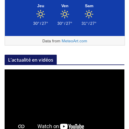
Jeu
Ven
Sam
30°
/
27°
30°
/
27°
31°
/
27°
Data from
MeteoArt.com
L’actualité en vidéos