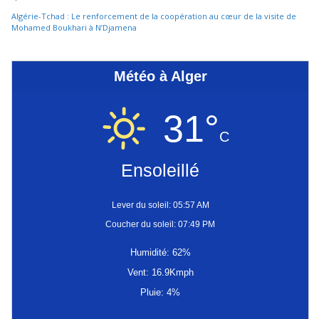
Algérie-Tchad : Le renforcement de la coopération au cœur de la visite de
Mohamed Boukhari à N’Djamena
Météo à Alger
31°
C
Ensoleillé
Lever du soleil: 05:57 AM
Coucher du soleil: 07:49 PM
Humidité: 62%
Vent: 16.9Kmph
Pluie: 4%