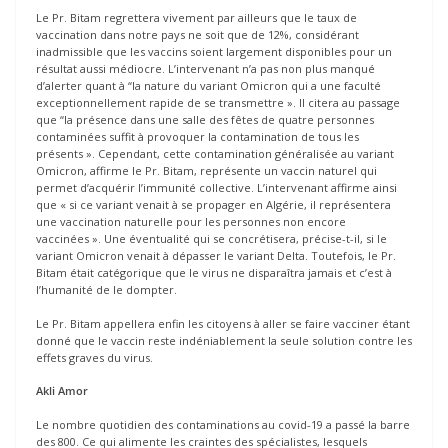
Le Pr. Bitam regrettera vivement par ailleurs que le taux de
vaccination dans notre pays ne soit que de 12%, considérant
inadmissible que les vaccins soient largement disponibles pour un
résultat aussi médiocre. L’intervenant n’a pas non plus manqué
d’alerter quant à “la nature du variant Omicron qui a une faculté
exceptionnellement rapide de se transmettre ». Il citera au passage
que “la présence dans une salle des fêtes de quatre personnes
contaminées suffit à provoquer la contamination de tous les
présents ». Cependant, cette contamination généralisée au variant
Omicron, affirme le Pr. Bitam, représente un vaccin naturel qui
permet d’acquérir l’immunité collective. L’intervenant affirme ainsi
que « si ce variant venait à se propager en Algérie, il représentera
une vaccination naturelle pour les personnes non encore
vaccinées ». Une éventualité qui se concrétisera, précise-t-il, si le
variant Omicron venait à dépasser le variant Delta. Toutefois, le Pr.
Bitam était catégorique que le virus ne disparaîtra jamais et c’est à
l’humanité de le dompter.
Le Pr. Bitam appellera enfin les citoyens à aller se faire vacciner étant
donné que le vaccin reste indéniablement la seule solution contre les
effets graves du virus.
Akli Amor
Le nombre quotidien des contaminations au covid-19 a passé la barre
des 800. Ce qui alimente les craintes des spécialistes, lesquels