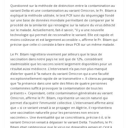
Questionné sur la méthode de distinction entre la contamination au
variant Delta et une contamination au variant Omicron, le Pr. Bitam a
expliqué la méthode utilisée, le test PCR suivi du séquençage fondé
sur une base de données mondiale permettant de comparer par le
procédé de la similarité qui renseigne sur la nature du virus détecté
sur le malade. Actuellement, fait-il savoir, “il y a une nouvelle
technologie qui permet de reconnaître le variant. Elle est rapide et
moins coûteuse et est largement accessible », affirme le Pr. Bitam qui
précise que celle-ci consiste à faire deux PCR sur un même malade.
Le Pr. Bitam regrettera vivement par ailleurs que le taux de
vaccination dans notre pays ne soit que de 12%, considérant
inadmissible que les vaccins soient largement disponibles pour un
résultat aussi médiocre. L’intervenant n’a pas non plus manqué
d’alerter quant à “la nature du variant Omicron qui a une faculté
exceptionnellement rapide de se transmettre ». Il citera au passage
que “la présence dans une salle des fêtes de quatre personnes
contaminées suffit à provoquer la contamination de tous les
présents ». Cependant, cette contamination généralisée au variant
Omicron, affirme le Pr. Bitam, représente un vaccin naturel qui
permet d’acquérir l’immunité collective. L’intervenant affirme ainsi
que « si ce variant venait à se propager en Algérie, il représentera
une vaccination naturelle pour les personnes non encore
vaccinées ». Une éventualité qui se concrétisera, précise-t-il, si le
variant Omicron venait à dépasser le variant Delta. Toutefois, le Pr.
Bitam était catégorique que le virus ne disparaîtra jamais et c’est à