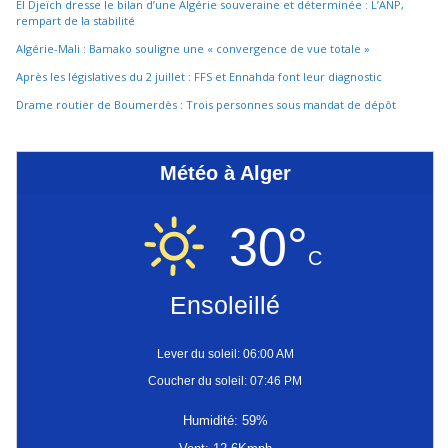
El Djeïch dresse le bilan d’une Algérie souveraine et déterminée : L’ANP,
rempart de la stabilité
Algérie-Mali : Bamako souligne une « convergence de vue totale »
Après les législatives du 2 juillet : FFS et Ennahda font leur diagnostic
Drame routier de Boumerdès : Trois personnes sous mandat de dépôt
Météo à Alger
30°
C
Ensoleillé
Lever du soleil: 06:00 AM
Coucher du soleil: 07:46 PM
Humidité: 59%