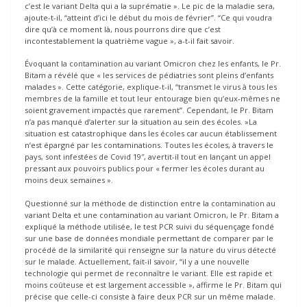
c’est le variant Delta qui a la suprématie ». Le pic de la maladie sera,
ajoute-t-il, “atteint d’ici le début du mois de février”. “Ce qui voudra
dire qu’à ce moment là, nous pourrons dire que c’est
incontestablement la quatrième vague », a-t-il fait savoir.
Évoquant la contamination au variant Omicron chez les enfants, le Pr.
Bitam a révélé que « les services de pédiatries sont pleins d’enfants
malades ». Cette catégorie, explique-t-il, “transmet le virus à tous les
membres de la famille et tout leur entourage bien qu’eux-mêmes ne
soient gravement impactés que rarement”. Cependant, le Pr. Bitam
n’a pas manqué d’alerter sur la situation au sein des écoles. »La
situation est catastrophique dans les écoles car aucun établissement
n’est épargné par les contaminations. Toutes les écoles, à travers le
pays, sont infestées de Covid 19″, avertit-il tout en lançant un appel
pressant aux pouvoirs publics pour « fermer les écoles durant au
moins deux semaines ».
Questionné sur la méthode de distinction entre la contamination au
variant Delta et une contamination au variant Omicron, le Pr. Bitam a
expliqué la méthode utilisée, le test PCR suivi du séquençage fondé
sur une base de données mondiale permettant de comparer par le
procédé de la similarité qui renseigne sur la nature du virus détecté
sur le malade. Actuellement, fait-il savoir, “il y a une nouvelle
technologie qui permet de reconnaître le variant. Elle est rapide et
moins coûteuse et est largement accessible », affirme le Pr. Bitam qui
précise que celle-ci consiste à faire deux PCR sur un même malade.