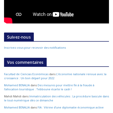
Suivez-nous
Inscrivez-vous pour recevoir des notifications
Vos commentaires
Facultad de Ciencias Económicas
dans
L’économie nationale renoue avec la
croissance : Un bon départ pour 2022
Mohamed BENALIA
dans
Des mesures pour mettre fin à la fraude à
l’allocation touristique : Tebboune écarte le cash !
Mahdi Mahdi
dans
Immatriculation des véhicules : La procédure bascule dans
le tout-numérique dès ce dimanche
Mohamed BENALIA
dans
FIA : Vitrine d’une diplomatie économique active