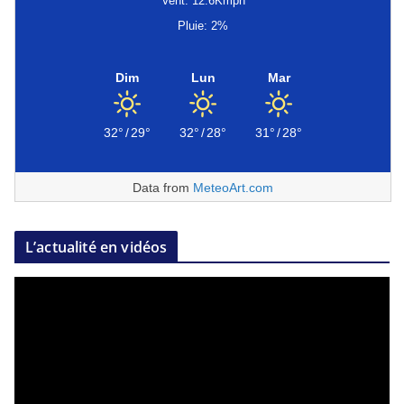
Vent: 12.6Kmph
Pluie: 2%
Dim
Lun
Mar
32°
/
29°
32°
/
28°
31°
/
28°
Data from
MeteoArt.com
L’actualité en vidéos