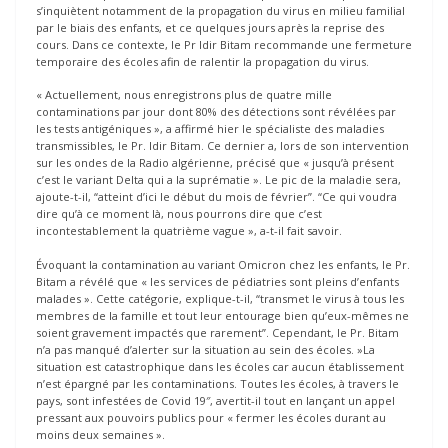
s’inquiètent notamment de la propagation du virus en milieu familial
par le biais des enfants, et ce quelques jours après la reprise des
cours. Dans ce contexte, le Pr Idir Bitam recommande une fermeture
temporaire des écoles afin de ralentir la propagation du virus.
« Actuellement, nous enregistrons plus de quatre mille
contaminations par jour dont 80% des détections sont révélées par
les tests antigéniques », a affirmé hier le spécialiste des maladies
transmissibles, le Pr. Idir Bitam. Ce dernier a, lors de son intervention
sur les ondes de la Radio algérienne, précisé que « jusqu’à présent
c’est le variant Delta qui a la suprématie ». Le pic de la maladie sera,
ajoute-t-il, “atteint d’ici le début du mois de février”. “Ce qui voudra
dire qu’à ce moment là, nous pourrons dire que c’est
incontestablement la quatrième vague », a-t-il fait savoir.
Évoquant la contamination au variant Omicron chez les enfants, le Pr.
Bitam a révélé que « les services de pédiatries sont pleins d’enfants
malades ». Cette catégorie, explique-t-il, “transmet le virus à tous les
membres de la famille et tout leur entourage bien qu’eux-mêmes ne
soient gravement impactés que rarement”. Cependant, le Pr. Bitam
n’a pas manqué d’alerter sur la situation au sein des écoles. »La
situation est catastrophique dans les écoles car aucun établissement
n’est épargné par les contaminations. Toutes les écoles, à travers le
pays, sont infestées de Covid 19″, avertit-il tout en lançant un appel
pressant aux pouvoirs publics pour « fermer les écoles durant au
moins deux semaines ».