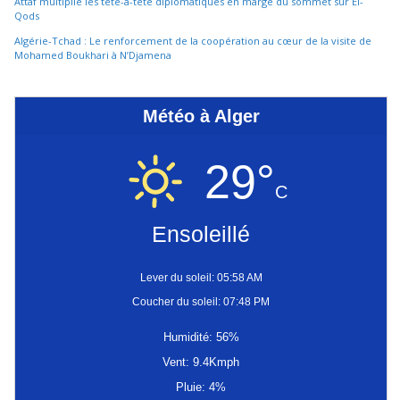
Attaf multiplie les tête-à-tête diplomatiques en marge du sommet sur El-
Qods
Algérie-Tchad : Le renforcement de la coopération au cœur de la visite de
Mohamed Boukhari à N’Djamena
Météo à Alger
29°
C
Ensoleillé
Lever du soleil: 05:58 AM
Coucher du soleil: 07:48 PM
Humidité: 56%
Vent: 9.4Kmph
Pluie: 4%