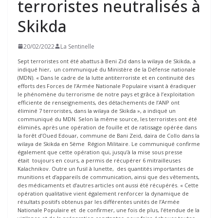
terroristes neutralisés à
Skikda
20/02/2022
La Sentinelle
Sept terroristes ont été abattus à Beni Zid dans la wilaya de Skikda, a
indiqué hier, un communiqué du Ministère de la Défense nationale
(MDN). « Dans le cadre de la lutte antiterroriste et en continuité des
efforts des Forces de l’Armée Nationale Populaire visant à éradiquer
le phénomène du terrorisme de notre pays et grâce à l’exploitation
efficiente de renseignements, des détachements de l’ANP ont
éliminé 7 terroristes, dans la wilaya de Skikda », a indiqué un
communiqué du MDN. Selon la même source, les terroristes ont été
éliminés, après une opération de fouille et de ratissage opérée dans
la forêt d’Oued Edouar, commune de Bani Zeid, daïra de Collo dans la
wilaya de Skikda en 5ème Région Militaire. Le communiqué confirme
également que cette opération qui, jusqu’à la mise sous presse
était toujours en cours, a permis de récupérer 6 mitrailleuses
Kalachnikov. Outre un fusil à lunette, des quantités importantes de
munitions et d’appareils de communication, ainsi que des vêtements,
des médicaments et d’autres articles ont aussi été récupérés. « Cette
opération qualitative vient également renforcer la dynamique de
résultats positifs obtenus par les différentes unités de l’Armée
Nationale Populaire et de confirmer, une fois de plus, l’étendue de la