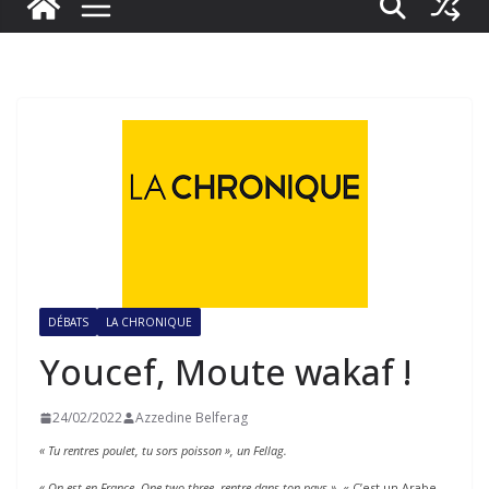
DÉBATS
LA CHRONIQUE
Youcef, Moute wakaf !
24/02/2022
Azzedine Belferag
« Tu rentres poulet, tu sors poisson », un Fellag.
« On est en France. One two three, rentre dans ton pays ».
« C’est un Arabe,