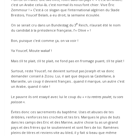
c’est un Arabe celui-là, c’est normal ils nous font chier. Vive Éric
Zemmour ! » C’est à ce slogan que l’international algérien du Stade
Brestois, Youcef Belaili, a eu droit, la semaine écoulée.
e
On se serait cru dans un Bundestag du 3
Reich, n’aurait été le nom
du candidat à la présidence française, l’« Olive » !
Bon, puisque c’est comme ça, on va voir !
Ya Youcef, Moute wakaf !
Mais s’il te plait, s’il te plait, ne fond pas en fromage puant, s’il te plait !
Surtout, reste Youcef, ne devient surtout pas Joseph et va donc
demander conseil à Zizou. Lui, il sait que depuis sa Castellane, à
Marseille, un coup il devient français…quand il marque, un autre c’est
un Arabe, quand il rate !
Le pauvre ils ont essayé avec lui le coup du «
« tu rentres poulet, tu sors
poisson ».
Évites donc ces sacrements du baptême. Uses et abuses de tes
dribbles, renforces tes crochets et tes tirs. Marques le plus de buts
dans les camps des Eric et des Marine, autre chose tu as un grand
pays et des frères qui te soutiennent et sont fiers de toi. Ramènes
pleins de titres et reviens vite au bled, il y fait si beau que même