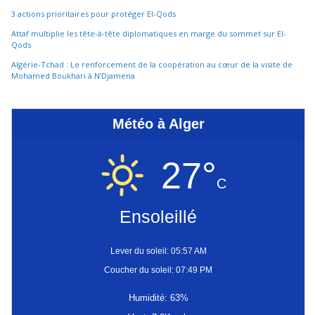
3 actions prioritaires pour protéger El-Qods
Attaf multiplie les tête-à-tête diplomatiques en marge du sommet sur El-
Qods
Algérie-Tchad : Le renforcement de la coopération au cœur de la visite de
Mohamed Boukhari à N’Djamena
Météo à Alger
27°
C
Ensoleillé
Lever du soleil: 05:57 AM
Coucher du soleil: 07:49 PM
Humidité: 63%