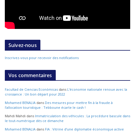
Suivez-nous
Inscrivez-vous pour recevoir des notifications
Vos commentaires
Facultad de Ciencias Económicas
dans
L’économie nationale renoue avec la
croissance : Un bon départ pour 2022
Mohamed BENALIA
dans
Des mesures pour mettre fin à la fraude à
l’allocation touristique : Tebboune écarte le cash !
Mahdi Mahdi
dans
Immatriculation des véhicules : La procédure bascule dans
le tout-numérique dès ce dimanche
Mohamed BENALIA
dans
FIA : Vitrine d’une diplomatie économique active