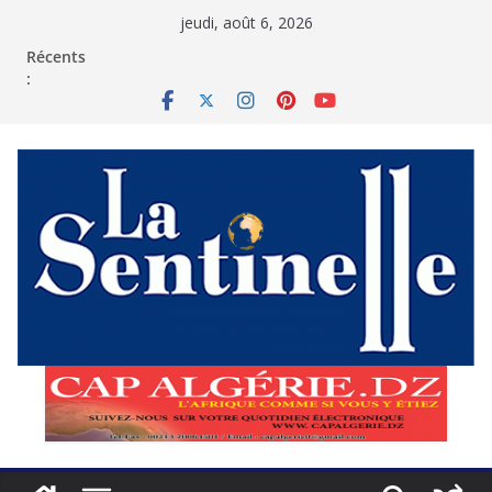
Passer
jeudi, août 6, 2026
au
contenu
Récents
: