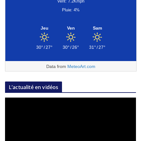
Vent: 7.2Kmph
Pluie: 4%
Jeu
Ven
Sam
30°
/
27°
30°
/
26°
31°
/
27°
Data from
MeteoArt.com
L’actualité en vidéos