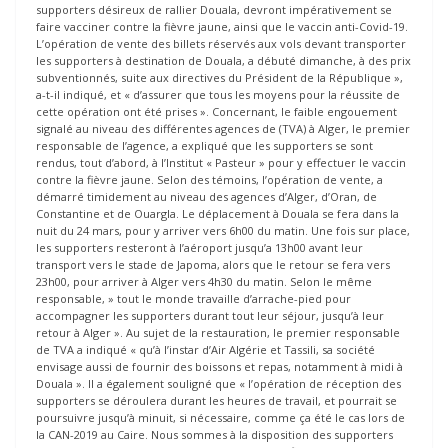
supporters désireux de rallier Douala, devront impérativement se
faire vacciner contre la fièvre jaune, ainsi que le vaccin anti-Covid-19.
L’opération de vente des billets réservés aux vols devant transporter
les supporters à destination de Douala, a débuté dimanche, à des prix
subventionnés, suite aux directives du Président de la République »,
a-t-il indiqué, et « d’assurer que tous les moyens pour la réussite de
cette opération ont été prises ». Concernant, le faible engouement
signalé au niveau des différentes agences de (TVA) à Alger, le premier
responsable de l’agence, a expliqué que les supporters se sont
rendus, tout d’abord, à l’Institut « Pasteur » pour y effectuer le vaccin
contre la fièvre jaune. Selon des témoins, l’opération de vente, a
démarré timidement au niveau des agences d’Alger, d’Oran, de
Constantine et de Ouargla. Le déplacement à Douala se fera dans la
nuit du 24 mars, pour y arriver vers 6h00 du matin. Une fois sur place,
les supporters resteront à l’aéroport jusqu’a 13h00 avant leur
transport vers le stade de Japoma, alors que le retour se fera vers
23h00, pour arriver à Alger vers 4h30 du matin. Selon le même
responsable, » tout le monde travaille d’arrache-pied pour
accompagner les supporters durant tout leur séjour, jusqu’à leur
retour à Alger ». Au sujet de la restauration, le premier responsable
de TVA a indiqué « qu’à l’instar d’Air Algérie et Tassili, sa société
envisage aussi de fournir des boissons et repas, notamment à midi à
Douala ». Il a également souligné que « l’opération de réception des
supporters se déroulera durant les heures de travail, et pourrait se
poursuivre jusqu’à minuit, si nécessaire, comme ça été le cas lors de
la CAN-2019 au Caire. Nous sommes à la disposition des supporters