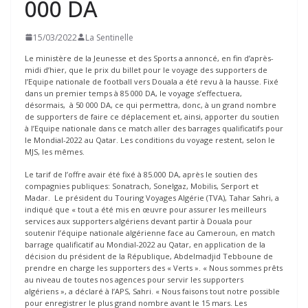
000 DA
15/03/2022
La Sentinelle
Le ministère de la Jeunesse et des Sports a annoncé, en fin d’après-
midi d’hier, que le prix du billet pour le voyage des supporters de
l’Equipe nationale de football vers Douala a été revu à la hausse. Fixé
dans un premier temps à 85 000 DA, le voyage s’effectuera,
désormais, à 50 000 DA, ce qui permettra, donc, à un grand nombre
de supporters de faire ce déplacement et, ainsi, apporter du soutien
à l’Equipe nationale dans ce match aller des barrages qualificatifs pour
le Mondial-2022 au Qatar. Les conditions du voyage restent, selon le
MJS, les mêmes.
Le tarif de l’offre avair été fixé à 85.000 DA, après le soutien des
compagnies publiques: Sonatrach, Sonelgaz, Mobilis, Serport et
Madar. Le président du Touring Voyages Algérie (TVA), Tahar Sahri, a
indiqué que « tout a été mis en œuvre pour assurer les meilleurs
services aux supporters algériens devant partir à Douala pour
soutenir l’équipe nationale algérienne face au Cameroun, en match
barrage qualificatif au Mondial-2022 au Qatar, en application de la
décision du président de la République, Abdelmadjid Tebboune de
prendre en charge les supporters des « Verts ». « Nous sommes prêts
au niveau de toutes nos agences pour servir les supporters
algériens », a déclaré à l’APS, Sahri. « Nous faisons tout notre possible
pour enregistrer le plus grand nombre avant le 15 mars. Les