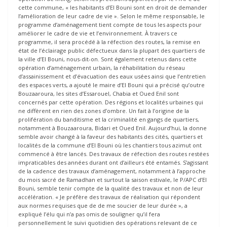
cette commune, « les habitants d’El Bouni sont en droit de demander
l’amélioration de leur cadre de vie ». Selon le même responsable, le
programme d’aménagement tient compte de tous les aspects pour
améliorer le cadre de vie et l’environnement. À travers ce
programme, il sera procédé à la réfection des routes, la remise en
état de l’éclairage public défectueux dans la plupart des quartiers de
la ville d’El Bouni, nous-dit-on. Sont également retenus dans cette
opération d’aménagement urbain, la réhabilitation du réseau
d’assainissement et d’évacuation des eaux usées ainsi que l’entretien
des espaces verts, a ajouté le maire d’El Bouni qui a précisé qu’outre
Bouzaaroura, les sites d’Essarouel, Chabia et Oued Enil sont
concernés par cette opération. Des régions et localités urbaines qui
ne diffèrent en rien des zones d’ombre. Un fait à l’origine de la
prolifération du banditisme et la criminalité en gangs de quartiers,
notamment à Bouzaaroura, Bidari et Oued Enil. Aujourd’hui, la donne
semble avoir changé à la faveur des habitants des cités, quartiers et
localités de la commune d’El Bouni où les chantiers tous azimut ont
commencé à être lancés. Des travaux de réfection des routes restées
impraticables des années durant ont d’ailleurs été entamés. S’agissant
de la cadence des travaux d’aménagement, notamment à l’approche
du mois sacré de Ramadhan et surtout la saison estivale, le P/APC d’El
Bouni, semble tenir compte de la qualité des travaux et non de leur
accélération. « Je préfère des travaux de réalisation qui répondent
aux normes requises que de de me soucier de leur durée », a
expliqué l’élu qui n’a pas omis de souligner qu’il fera
personnellement le suivi quotidien des opérations relevant de ce