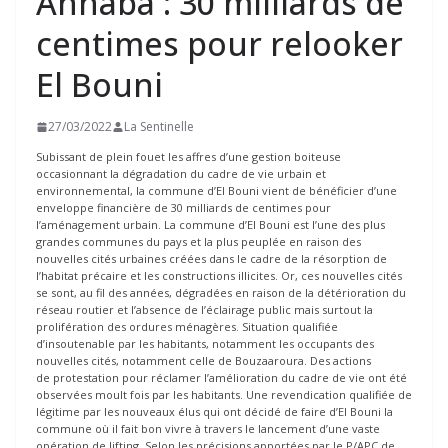
Annaba : 30 milliards de
centimes pour relooker
El Bouni
27/03/2022
La Sentinelle
Subissant de plein fouet les affres d’une gestion boiteuse
occasionnant la dégradation du cadre de vie urbain et
environnemental, la commune d’El Bouni vient de bénéficier d’une
enveloppe financière de 30 milliards de centimes pour
l’aménagement urbain. La commune d’El Bouni est l’une des plus
grandes communes du pays et la plus peuplée en raison des
nouvelles cités urbaines créées dans le cadre de la résorption de
l’habitat précaire et les constructions illicites. Or, ces nouvelles cités
se sont, au fil des années, dégradées en raison de la détérioration du
réseau routier et l’absence de l’éclairage public mais surtout la
prolifération des ordures ménagères. Situation qualifiée
d’insoutenable par les habitants, notamment les occupants des
nouvelles cités, notamment celle de Bouzaaroura. Des actions
de protestation pour réclamer l’amélioration du cadre de vie ont été
observées moult fois par les habitants. Une revendication qualifiée de
légitime par les nouveaux élus qui ont décidé de faire d’El Bouni la
commune où il fait bon vivre à travers le lancement d’une vaste
opération de lifting. Selon les précisions apportées par le P/APC de