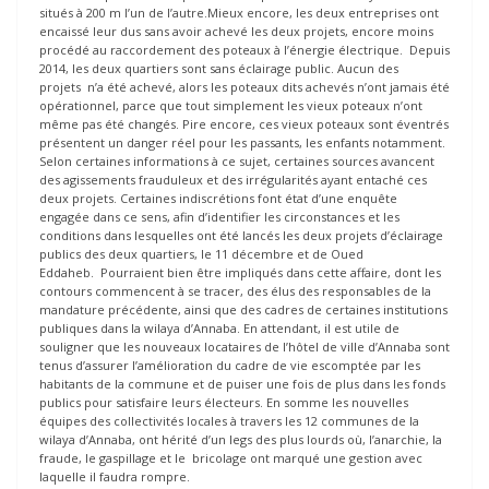
situés à 200 m l’un de l’autre.Mieux encore, les deux entreprises ont
encaissé leur dus sans avoir achevé les deux projets, encore moins
procédé au raccordement des poteaux à l’énergie électrique. Depuis
2014, les deux quartiers sont sans éclairage public. Aucun des
projets n’a été achevé, alors les poteaux dits achevés n’ont jamais été
opérationnel, parce que tout simplement les vieux poteaux n’ont
même pas été changés. Pire encore, ces vieux poteaux sont éventrés
présentent un danger réel pour les passants, les enfants notamment.
Selon certaines informations à ce sujet, certaines sources avancent
des agissements frauduleux et des irrégularités ayant entaché ces
deux projets. Certaines indiscrétions font état d’une enquête
engagée dans ce sens, afin d’identifier les circonstances et les
conditions dans lesquelles ont été lancés les deux projets d’éclairage
publics des deux quartiers, le 11 décembre et de Oued
Eddaheb. Pourraient bien être impliqués dans cette affaire, dont les
contours commencent à se tracer, des élus des responsables de la
mandature précédente, ainsi que des cadres de certaines institutions
publiques dans la wilaya d’Annaba. En attendant, il est utile de
souligner que les nouveaux locataires de l’hôtel de ville d’Annaba sont
tenus d’assurer l’amélioration du cadre de vie escomptée par les
habitants de la commune et de puiser une fois de plus dans les fonds
publics pour satisfaire leurs électeurs. En somme les nouvelles
équipes des collectivités locales à travers les 12 communes de la
wilaya d’Annaba, ont hérité d’un legs des plus lourds où, l’anarchie, la
fraude, le gaspillage et le bricolage ont marqué une gestion avec
laquelle il faudra rompre.