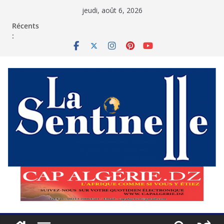
Passer
jeudi, août 6, 2026
au
contenu
Récents
: