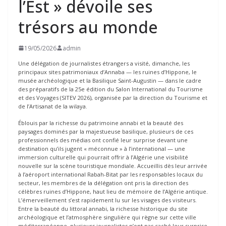
l’Est » dévoile ses
trésors au monde
19/05/2026
admin
Une délégation de journalistes étrangers a visité, dimanche, les
principaux sites patrimoniaux d’Annaba — les ruines d’Hippone, le
musée archéologique et la Basilique Saint-Augustin — dans le cadre
des préparatifs de la 25e édition du Salon International du Tourisme
et des Voyages (SITEV 2026), organisée par la direction du Tourisme et
de l’Artisanat de la wilaya.
Éblouis par la richesse du patrimoine annabi et la beauté des
paysages dominés par la majestueuse basilique, plusieurs de ces
professionnels des médias ont confié leur surprise devant une
destination qu’ils jugent « méconnue » à l’international — une
immersion culturelle qui pourrait offrir à l’Algérie une visibilité
nouvelle sur la scène touristique mondiale. Accueillis dès leur arrivée
à l’aéroport international Rabah-Bitat par les responsables locaux du
secteur, les membres de la délégation ont pris la direction des
célèbres ruines d’Hippone, haut lieu de mémoire de l’Algérie antique.
L’émerveillement s’est rapidement lu sur les visages des visiteurs.
Entre la beauté du littoral annabi, la richesse historique du site
archéologique et l’atmosphère singulière qui règne sur cette ville
méditerranéenne, plusieurs journalistes n’ont pas caché leur surprise