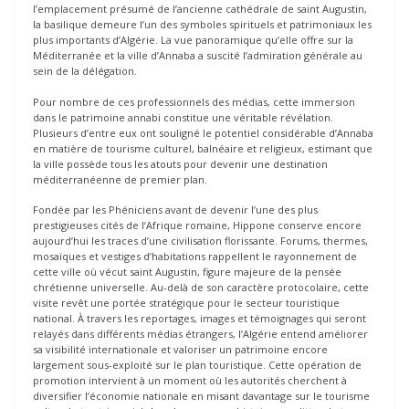
l’emplacement présumé de l’ancienne cathédrale de saint Augustin,
la basilique demeure l’un des symboles spirituels et patrimoniaux les
plus importants d’Algérie. La vue panoramique qu’elle offre sur la
Méditerranée et la ville d’Annaba a suscité l’admiration générale au
sein de la délégation.
Pour nombre de ces professionnels des médias, cette immersion
dans le patrimoine annabi constitue une véritable révélation.
Plusieurs d’entre eux ont souligné le potentiel considérable d’Annaba
en matière de tourisme culturel, balnéaire et religieux, estimant que
la ville possède tous les atouts pour devenir une destination
méditerranéenne de premier plan.
Fondée par les Phéniciens avant de devenir l’une des plus
prestigieuses cités de l’Afrique romaine, Hippone conserve encore
aujourd’hui les traces d’une civilisation florissante. Forums, thermes,
mosaïques et vestiges d’habitations rappellent le rayonnement de
cette ville où vécut saint Augustin, figure majeure de la pensée
chrétienne universelle. Au-delà de son caractère protocolaire, cette
visite revêt une portée stratégique pour le secteur touristique
national. À travers les reportages, images et témoignages qui seront
relayés dans différents médias étrangers, l’Algérie entend améliorer
sa visibilité internationale et valoriser un patrimoine encore
largement sous-exploité sur le plan touristique. Cette opération de
promotion intervient à un moment où les autorités cherchent à
diversifier l’économie nationale en misant davantage sur le tourisme