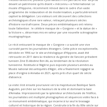
devant un patrimoine qu’ils disent « méconnu » à l’international. Le
musée d’Hippone, récemment rénové dans le cadre d’un vaste
programme de restauration et de modernisation, a particulièrement
captivé la délégation. Les visiteurs ont découvert des collections
archéologiques d’une rare valeur, retraçant plusieurs siècles
d’histoire nord-africaine. Deux pièces emblématiques ont retenu
toute l’attention : le célèbre masque de « Gorgone » et la statue de «
la Victoire », désormais mis en valeur par une nouvelle scénographie
muséographique.
Le récit entourant le masque de « Gorgone » a suscité une vive
curiosité parmi les journalistes étrangers. Cette pièce exceptionnelle,
dérobée en 1996 sur le site archéologique d’Hippone, avait été
retrouvée en 2011 dans la résidence du gendre de l’ancien président
tunisien Zine El-Abidine Ben Ali, au lendemain de la révolution
tunisienne. Restituée à l’Algérie puis exposée plusieurs années au
Musée national des antiquités d’Alger, elle a finalement regagné sa
place d’origine à Annaba en 2021, après près d’un quart de siècle
d’absence.
La visite s’est ensuite poursuivie vers la majestueuse Basilique Saint-
Augustin, perchée sur les hauteurs de la ville et dominant la baie
d’Annaba. Impressionnés par la splendeur architecturale de l’édifice,
les journalistes ont multiplié photographies et séquences vidéo face à
ce monument emblématique, qui incarne à lui seul le brassage
culturel et historique de la région. Construite à la fin du XIXe siècle sur