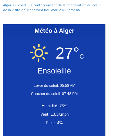
Algérie-Tchad : Le renforcement de la coopération au cœur
de la visite de Mohamed Boukhari à N’Djamena
Météo à Alger
27°
C
Ensoleillé
Lever du soleil: 05:58 AM
Coucher du soleil: 07:48 PM
Humidité: 73%
Vent: 13.3Kmph
Pluie: 4%