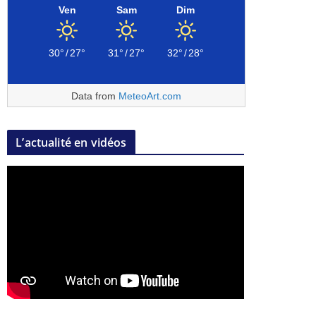
Ven
Sam
Dim
30°
/
27°
31°
/
27°
32°
/
28°
Data from
MeteoArt.com
L’actualité en vidéos