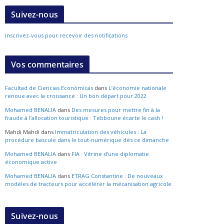
Suivez-nous
Inscrivez-vous pour recevoir des notifications
Vos commentaires
Facultad de Ciencias Económicas
dans
L’économie nationale
renoue avec la croissance : Un bon départ pour 2022
Mohamed BENALIA
dans
Des mesures pour mettre fin à la
fraude à l’allocation touristique : Tebboune écarte le cash !
Mahdi Mahdi
dans
Immatriculation des véhicules : La
procédure bascule dans le tout-numérique dès ce dimanche
Mohamed BENALIA
dans
FIA : Vitrine d’une diplomatie
économique active
Mohamed BENALIA
dans
ETRAG Constantine : De nouveaux
modèles de tracteurs pour accélérer la mécanisation agricole
Suivez-nous