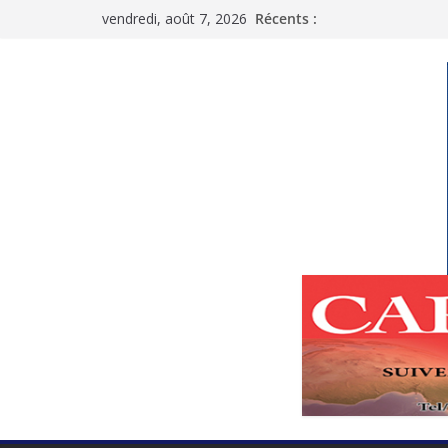
Passer
vendredi, août 7, 2026
Récents :
au
contenu