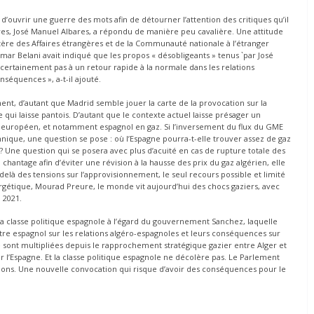
ouvrir une guerre des mots afin de détourner l’attention des critiques qu’il
ères, José Manuel Albares, a répondu de manière peu cavalière. Une attitude
nistère des Affaires étrangères et de la Communauté nationale à l’étranger
ar Belani avait indiqué que les propos « désobligeants » tenus `par José
certainement pas à un retour rapide à la normale dans les relations
nséquences », a-t-il ajouté.
ement, d’autant que Madrid semble jouer la carte de la provocation sur la
qui laisse pantois. D’autant que le contexte actuel laisse présager un
européen, et notamment espagnol en gaz. Si l’inversement du flux du GME
ique, une question se pose : où l’Espagne pourra-t-elle trouver assez de gaz
? Une question qui se posera avec plus d’acuité en cas de rupture totale des
 chantage afin d’éviter une révision à la hausse des prix du gaz algérien, elle
delà des tensions sur l’approvisionnement, le seul recours possible et limité
ergétique, Mourad Preure, le monde vit aujourd’hui des chocs gaziers, avec
 2021.
 la classe politique espagnole à l’égard du gouvernement Sanchez, laquelle
tre espagnol sur les relations algéro-espagnoles et leurs conséquences sur
e sont multipliées depuis le rapprochement stratégique gazier entre Alger et
r l’Espagne. Et la classe politique espagnole ne décolère pas. Le Parlement
ions. Une nouvelle convocation qui risque d’avoir des conséquences pour le