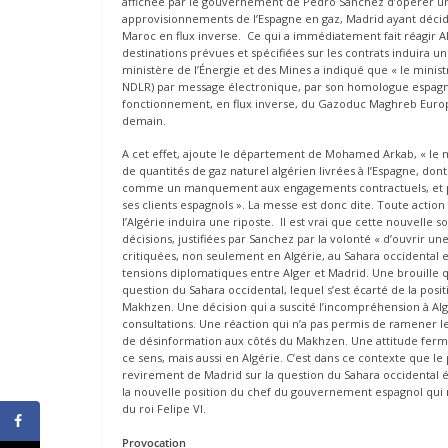
affichée par le gouvernement de Pedro Sanchez d’opérer u
approvisionnements de l’Espagne en gaz, Madrid ayant décid
Maroc en flux inverse. Ce qui a immédiatement fait réagir A
destinations prévues et spécifiées sur les contrats induira
ministère de l’Énergie et des Mines a indiqué que « le minis
NDLR) par message électronique, par son homologue espagnol
fonctionnement, en flux inverse, du Gazoduc Maghreb Europe
demain.
A cet effet, ajoute le département de Mohamed Arkab, « le m
de quantités de gaz naturel algérien livrées à l’Espagne, dont
comme un manquement aux engagements contractuels, et par c
ses clients espagnols ». La messe est donc dite. Toute actio
l’Algérie induira une riposte. Il est vrai que cette nouvell
décisions, justifiées par Sanchez par la volonté « d’ouvrir u
critiquées, non seulement en Algérie, au Sahara occidental e
tensions diplomatiques entre Alger et Madrid. Une brouill
question du Sahara occidental, lequel s’est écarté de la posit
Makhzen. Une décision qui a suscité l’incompréhension à Al
consultations. Une réaction qui n’a pas permis de ramener l
de désinformation aux côtés du Makhzen. Une attitude ferm
ce sens, mais aussi en Algérie. C’est dans ce contexte que 
revirement de Madrid sur la question du Sahara occidental é
la nouvelle position du chef du gouvernement espagnol qui 
du roi Felipe VI.
Provocation