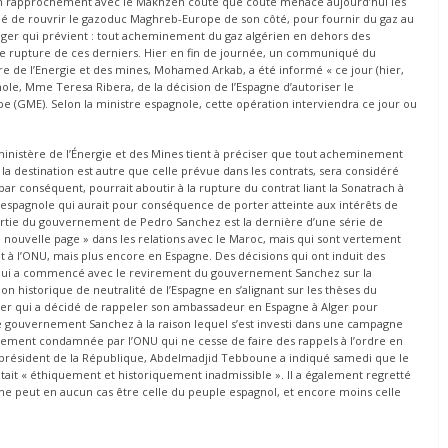
n rapprochement avec le Makhzen coûte que coûte menace aujourd’hui les
é de rouvrir le gazoduc Maghreb-Europe de son côté, pour fournir du gaz au
lger qui prévient : tout acheminement du gaz algérien en dehors des
 une rupture de ces derniers. Hier en fin de journée, un communiqué du
tre de l’Energie et des mines, Mohamed Arkab, a été informé « ce jour (hier,
e, Mme Teresa Ribera, de la décision de I’Espagne d’autoriser le
 (GME). Selon la ministre espagnole, cette opération interviendra ce jour ou
inistère de l’Énergie et des Mines tient à préciser que tout acheminement
 la destination est autre que celle prévue dans les contrats, sera considéré
onséquent, pourrait aboutir à la rupture du contrat liant la Sonatrach à
n espagnole qui aurait pour conséquence de porter atteinte aux intérêts de
e sortie du gouvernement de Pedro Sanchez est la dernière d’une série de
ne nouvelle page » dans les relations avec le Maroc, mais qui sont vertement
t à l’ONU, mais plus encore en Espagne. Des décisions qui ont induit des
e qui a commencé avec le revirement du gouvernement Sanchez sur la
ion historique de neutralité de l’Espagne en s’alignant sur les thèses du
ger qui a décidé de rappeler son ambassadeur en Espagne à Alger pour
e gouvernement Sanchez à la raison lequel s’est investi dans une campagne
ement condamnée par l’ONU qui ne cesse de faire des rappels à l’ordre en
le président de la République, Abdelmadjid Tebboune a indiqué samedi que le
tait « éthiquement et historiquement inadmissible ». Il a également regretté
ne peut en aucun cas être celle du peuple espagnol, et encore moins celle