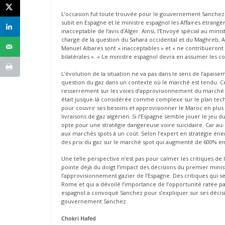
L’occasion fut toute trouvée pour le gouvernement Sanchez d’
subit en Espagne et le ministre espagnol les Affaires étrang
inacceptable de l’avis d’Alger. Ainsi, l’Envoyé spécial au mi
chargé de la question du Sahara occidental et du Maghreb, Am
Manuel Albares sont « inacceptables » et « ne contribueront 
bilatérales ». « Le ministre espagnol devra en assumer les co
L’évolution de la situation ne va pas dans le sens de l’apais
question du gaz dans un contexte où le marché est tendu. Ce 
resserrement sur les voies d’approvisionnement du marché 
était jusque-là considérée comme complexe sur le plan techn
pour couvrir ses besoins et approvisionner le Maroc en plus 
livraisons de gaz algérien. Si l’Espagne semble jouer le jeu du
opte pour une stratégie dangereuse voire suicidaire. Car au-
aux marchés spots à un coût. Selon l’expert en stratégie én
des prix du gaz sur le marché spot qui augmenté de 600% en
Une telle perspective n’est pas pour calmer les critiques de
pointe déjà du doigt l’impact des décisions du premier minis
l’approvisionnement gazier de l’Espagne. Des critiques qui s
Rome et qui a dévoilé l’importance de l’opportunité ratée pa
espagnol a convoqué Sanchez pour s’expliquer sur ses décis
gouvernement Sanchez.
Chokri Hafed