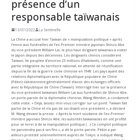
présence d’un
responsable taïwanais
13/07/2022
La Sentinelle
La Chine a accusé hier Taïwan de « manipulation politique » après
l’envoi aux funérailles de l’ex-Premier ministre japonais Shinzo Abe
du vice-président William Lai, le plus haut dirigeant taïwanais à visiter
le Japon depuis des décennies. Les dirigeants chinois considèrent
Taïwan, île peuplée d’environ 23 millions d’habitants, comme une
partie intégrante du territoire national, en attente de réunification
depuis la fin de la guerre civile chinoise en 1949. Les pays ayant des
relations diplomatiques avec la République populaire de Chine
(Pékin) s’abstiennent généralement d’avoir des échanges officiels
avec la République de Chine (Taïwan). Interrogé hier sur la présence
du vice-président taïwanais William Lai aux funérailles de Shinzo Abe,
un porte-parole de la diplomatie chinoise, Wang Wenbin, a condamné
cette visite. « Déjà, laissez-moi vous corriger sur un point. Taïwan fait
partie de la Chine et n’a pas de soi-disant vice-président », a déclaré
M. Wang devant la presse. « Après la mort soudaine de l’ex-Premier
ministre japonais Shinzo Abe, les autorités taïwanaises en ont profité
pour se livrer à de la manipulation politique (…) Ce complot politique
ne parviendra pas à ses fins », a dit le porte-parole. Pékin a par
ailleurs protesté solennellement auprès de Tokyo, a indiqué Wang