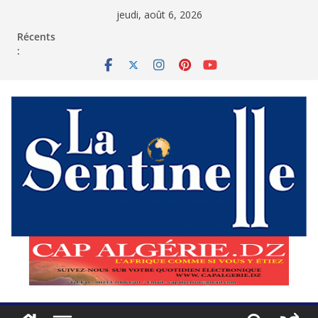
Passer
jeudi, août 6, 2026
au
contenu
Récents
: