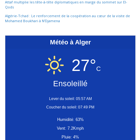
Attaf multiplie les tête-à-tête diplomatiques en marge du sommet sur El-
Qods
Algérie-Tchad : Le renforcement de la coopération au cœur de la visite de
Mohamed Boukhari à N’Djamena
Météo à Alger
27°
C
Ensoleillé
Lever du soleil: 05:57 AM
Coucher du soleil: 07:49 PM
Humidité: 63%
Vent: 7.2Kmph
Pluie: 4%