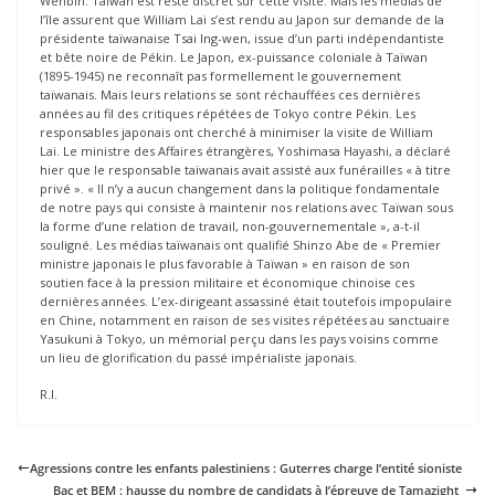
Wenbin. Taïwan est resté discret sur cette visite. Mais les médias de
l’île assurent que William Lai s’est rendu au Japon sur demande de la
présidente taïwanaise Tsai Ing-wen, issue d’un parti indépendantiste
et bête noire de Pékin. Le Japon, ex-puissance coloniale à Taïwan
(1895-1945) ne reconnaît pas formellement le gouvernement
taïwanais. Mais leurs relations se sont réchauffées ces dernières
années au fil des critiques répétées de Tokyo contre Pékin. Les
responsables japonais ont cherché à minimiser la visite de William
Lai. Le ministre des Affaires étrangères, Yoshimasa Hayashi, a déclaré
hier que le responsable taïwanais avait assisté aux funérailles « à titre
privé ». « Il n’y a aucun changement dans la politique fondamentale
de notre pays qui consiste à maintenir nos relations avec Taïwan sous
la forme d’une relation de travail, non-gouvernementale », a-t-il
souligné. Les médias taïwanais ont qualifié Shinzo Abe de « Premier
ministre japonais le plus favorable à Taïwan » en raison de son
soutien face à la pression militaire et économique chinoise ces
dernières années. L’ex-dirigeant assassiné était toutefois impopulaire
en Chine, notamment en raison de ses visites répétées au sanctuaire
Yasukuni à Tokyo, un mémorial perçu dans les pays voisins comme
un lieu de glorification du passé impérialiste japonais.
R.I.
Agressions contre les enfants palestiniens : Guterres charge l’entité sioniste
Bac et BEM : hausse du nombre de candidats à l’épreuve de Tamazight