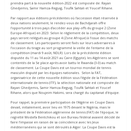
prendra part à la nouvelle édition-2022 est composée de: Rayan
Ghedjemis, Samir Hamza-Reguig, Toufik Sahtali et Youcef Rihane.
Par rapport aux éditions précédentes où l’accession était réservée à
deux nations seulement, le rendez-vous de Bachdjarah offre
l’opportunité à trois pays d’accéder aux play-offs du groupe 2 (Zone
Europe-Afrique) en 2023. Selon le règlement de la compétition, deux
pays seront relégués au groupe 4 (Zone Afrique) à l’issue des matchs
de classement. Les participants seront fixés sur leurs adversaires à
l’occasion du tirage au sort programmé la veille de l’entame de la
compétition (mardi 9 août, NDLR) Lors de la précédente édition
disputée du 11 au 14 août 2021 au Caire (Egypte), les Algériens se sont
contentés de la 5e place après avoir battu le Rwanda (3-0) au match
de classement. La Coupe Davis est un tournoi mondial de tennis
masculin disputé par les équipes nationales. Selon la FAT,
organisatrice de cette nouvelle édition sous l’égide de la Fédération
internationale de tennis (ITF), la sélection nationale est composée de:
Rayan Ghedjemis, Samir Hamza-Reguig, Toufik Sahtali et Youcef
Rihane, alors que Noujeim Hakimi, sera chargé du capitanat d’équipe.
Pour rappel, la première participation de l’Algérie en Coupe Davis
devait, initialement, avoir lieu en 1975 devant le Nigéria, mais le
président de la Fédération algérienne de tennis (FAT) de l’époque, le
regretté Mostefa Bentchikou et son Bureau fédéral avaient décidé de
faire l’impasse en raison de sa coïncidence avec les Jeux
méditerranéens qui se sont déroulés à Alger. La Coupe Davis est la