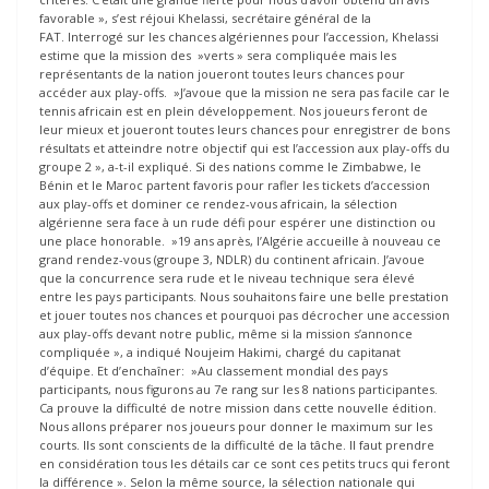
favorable », s’est réjoui Khelassi, secrétaire général de la
FAT. Interrogé sur les chances algériennes pour l’accession, Khelassi
estime que la mission des »verts » sera compliquée mais les
représentants de la nation joueront toutes leurs chances pour
accéder aux play-offs. »J’avoue que la mission ne sera pas facile car le
tennis africain est en plein développement. Nos joueurs feront de
leur mieux et joueront toutes leurs chances pour enregistrer de bons
résultats et atteindre notre objectif qui est l’accession aux play-offs du
groupe 2 », a-t-il expliqué. Si des nations comme le Zimbabwe, le
Bénin et le Maroc partent favoris pour rafler les tickets d’accession
aux play-offs et dominer ce rendez-vous africain, la sélection
algérienne sera face à un rude défi pour espérer une distinction ou
une place honorable. »19 ans après, l’Algérie accueille à nouveau ce
grand rendez-vous (groupe 3, NDLR) du continent africain. J’avoue
que la concurrence sera rude et le niveau technique sera élevé
entre les pays participants. Nous souhaitons faire une belle prestation
et jouer toutes nos chances et pourquoi pas décrocher une accession
aux play-offs devant notre public, même si la mission s’annonce
compliquée », a indiqué Noujeim Hakimi, chargé du capitanat
d’équipe. Et d’enchaîner: »Au classement mondial des pays
participants, nous figurons au 7e rang sur les 8 nations participantes.
Ca prouve la difficulté de notre mission dans cette nouvelle édition.
Nous allons préparer nos joueurs pour donner le maximum sur les
courts. Ils sont conscients de la difficulté de la tâche. Il faut prendre
en considération tous les détails car ce sont ces petits trucs qui feront
la différence ». Selon la même source, la sélection nationale qui