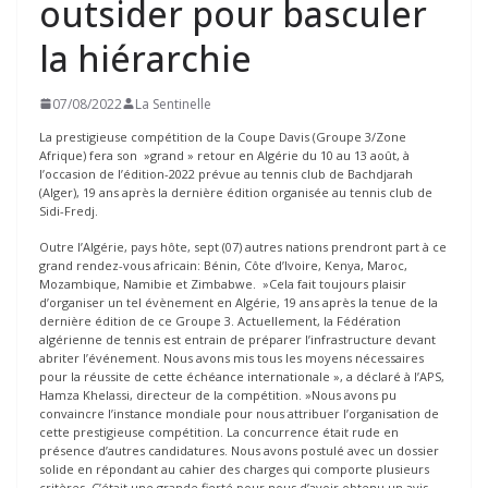
outsider pour basculer
la hiérarchie
07/08/2022
La Sentinelle
La prestigieuse compétition de la Coupe Davis (Groupe 3/Zone
Afrique) fera son »grand » retour en Algérie du 10 au 13 août, à
l’occasion de l’édition-2022 prévue au tennis club de Bachdjarah
(Alger), 19 ans après la dernière édition organisée au tennis club de
Sidi-Fredj.
Outre l’Algérie, pays hôte, sept (07) autres nations prendront part à ce
grand rendez-vous africain: Bénin, Côte d’Ivoire, Kenya, Maroc,
Mozambique, Namibie et Zimbabwe. »Cela fait toujours plaisir
d’organiser un tel évènement en Algérie, 19 ans après la tenue de la
dernière édition de ce Groupe 3. Actuellement, la Fédération
algérienne de tennis est entrain de préparer l’infrastructure devant
abriter l’événement. Nous avons mis tous les moyens nécessaires
pour la réussite de cette échéance internationale », a déclaré à l’APS,
Hamza Khelassi, directeur de la compétition. »Nous avons pu
convaincre l’instance mondiale pour nous attribuer l’organisation de
cette prestigieuse compétition. La concurrence était rude en
présence d’autres candidatures. Nous avons postulé avec un dossier
solide en répondant au cahier des charges qui comporte plusieurs
critères. C’était une grande fierté pour nous d’avoir obtenu un avis