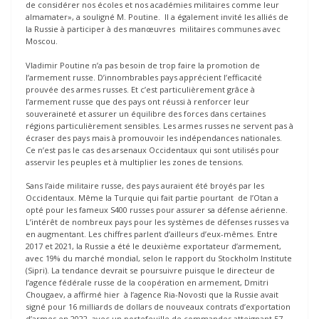
de considérer nos écoles et nos académies militaires comme leur
almamater», a souligné M. Poutine. Il a également invité les alliés de
la Russie à participer à des manœuvres militaires communes avec
Moscou.
Vladimir Poutine n’a pas besoin de trop faire la promotion de
l’armement russe. D’innombrables pays apprécient l’efficacité
prouvée des armes russes. Et c’est particulièrement grâce à
l’armement russe que des pays ont réussi à renforcer leur
souveraineté et assurer un équilibre des forces dans certaines
régions particulièrement sensibles. Les armes russes ne servent pas à
écraser des pays mais à promouvoir les indépendances nationales.
Ce n’est pas le cas des arsenaux Occidentaux qui sont utilisés pour
asservir les peuples et à multiplier les zones de tensions.
Sans l’aide militaire russe, des pays auraient été broyés par les
Occidentaux. Même la Turquie qui fait partie pourtant de l’Otan a
opté pour les fameux S400 russes pour assurer sa défense aérienne.
L’intérêt de nombreux pays pour les systèmes de défenses russes va
en augmentant. Les chiffres parlent d’ailleurs d’eux-mêmes. Entre
2017 et 2021, la Russie a été le deuxième exportateur d’armement,
avec 19% du marché mondial, selon le rapport du Stockholm Institute
(Sipri). La tendance devrait se poursuivre puisque le directeur de
l’agence fédérale russe de la coopération en armement, Dmitri
Chougaev, a affirmé hier à l’agence Ria-Novosti que la Russie avait
signé pour 16 milliards de dollars de nouveaux contrats d’exportation
d’armes en 2022, avec un portefeuille de commandes atteignant 57