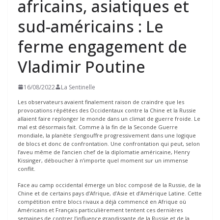
africains, asiatiques et
sud-américains : Le
ferme engagement de
Vladimir Poutine
16/08/2022
La Sentinelle
Les observateurs avaient finalement raison de craindre que les
provocations répétées des Occidentaux contre la Chine et la Russie
allaient faire replonger le monde dans un climat de guerre froide. Le
mal est désormais fait. Comme à la fin de la Seconde Guerre
mondiale, la planète s’engouffre progressivement dans une logique
de blocs et donc de confrontation. Une confrontation qui peut, selon
l’aveu même de l’ancien chef de la diplomatie américaine, Henry
Kissinger, déboucher à n’importe quel moment sur un immense
conflit.
Face au camp occidental émerge un bloc composé de la Russie, de la
Chine et de certains pays d’Afrique, d’Asie et d’Amérique Latine. Cette
compétition entre blocs rivaux a déjà commencé en Afrique où
Américains et Français particulièrement tentent ces dernières
semaines de contrer l’influence grandissante de la Russie et de la