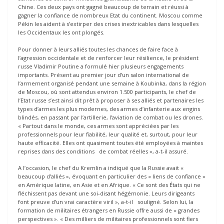
Chine. Ces deux pays ont gagné beaucoup de terrain et réussi à
gagner la confiance de nombreux Etat du continent. Moscou comme
Pékin les aident à s’extirper des crises inextricables dans lesquelles
les Occidentaux les ont plongés.
Pour donner à leurs alliés toutes les chances de faire face à
l’agression occidentale et de renforcer leur résilience, le président
russe Vladimir Poutine a formulé hier plusieurs engagements
importants. Présent au premier jour d’un salon international de
l’armement organisé pendant une semaine à Koubinka, dans la région
de Moscou, où sont attendus environ 1.500 participants, le chef de
l’Etat russe s’est ainsi dit prêt à proposer à ses alliés et partenaires les
types d’armes les plus modernes, des armes d’infanterie aux engins
blindés, en passant par l’artillerie, l’aviation de combat ou les drones.
« Partout dans le monde, ces armes sont appréciées par les
professionnels pour leur fiabilité, leur qualité et, surtout, pour leur
haute efficacité. Elles ont quasiment toutes été employées à maintes
reprises dans des conditions de combat réelles », a-t-il assuré.
A l’occasion, le chef du Kremlin a indiqué que la Russie avait «
beaucoup d’alliés », évoquant en particulier des « liens de confiance »
en Amérique latine, en Asie et en Afrique. « Ce sont des États qui ne
fléchissent pas devant une soi-disant hégémonie. Leurs dirigeants
font preuve d’un vrai caractère viril », a-t-il souligné. Selon lui, la
formation de militaires étrangers en Russie offre aussi de « grandes
perspectives ». « Des milliers de militaires professionnels sont fiers