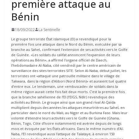
première attaque au
Bénin
18/09/2022
La Sentinelle
Le groupe terroriste État islamique (EI) a revendiqué pour la
première fois une attaque dans le Nord du Bénin, exécutée par sa
branche au Sahel, confirmant l’extension de ses activités vers le Golfe
de Guinée. «Les soldats du califat annoncent l’expansion de leurs
opérations au Bénin», a affirmé l’organe officiel de Daech,
l’hebdomadaire Al-Naba, cité vendredi par le centre américain de
surveillance des sites terroristes SITE. Selon Al-Naba, début juillet, les
terroristes ont «attaqué une patrouille militaire dans le village de
Takwara, dans la région d’Alibori (Nord Bénin)» et auraient tué quatre
d’entre eux. Le lendemain, une «embuscade» de soldats dans la
même région aurait cette fois fait deux morts. C’est la première fois
que la branche sahélienne de l’EI (l’EIGS, Ndlr) revendique des
activités au Bénin. Le groupe ainsi que son grand rival Al-Qaïda
multiplient depuis des années les attaques meurtrières au Sahel, en
particulier dans le nord du Mali, au Niger et au Burkina Faso. Mais leur
volonté d’étendre leurs activités vers le Golfe de Guinée (Ghana,
Bénin, Togo, Côte d’Ivoire notamment) est avérée depuis de longs
mois et évoquée par les États africains. Dans le même numéro d’Al-
Naba, l’EI revendique aussi l’attaque de Talataye, à environ 150