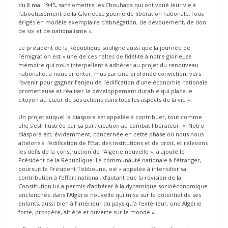
du 8 mai 1945, sans omettre les Chouhada qui ont voué leur vie à
l’aboutissement de la Glorieuse guerre de libération nationale.Tous
érigés en modèle exemplaire d’abnégation, de dévouement, de don
de soi et de nationalisme ».
Le président de la République souligne aussi que la journée de
l’émigration est « une de ces haltes de fidélité à notre glorieuse
mémoire qui nous interpellent à adhérer au projet du renouveau
national et à nous orienter, mus par une profonde conviction, vers
l’avenir pour gagner l’enjeu de l’édification d’une économie nationale
prometteuse et réaliser le développement durable qui place le
citoyen au cœur de ses actions dans tous les aspects de la vie ».
Un projet auquel la diaspora est appelée à contribuer, tout comme
elle s’est illustrée par sa participation au combat libérateur. « Notre
diaspora est, évidemment, concernée en cette phase où nous nous
attelons à l’édification de l’Etat des institutions et de droit, et relevons
les défis de la construction de l’Algérie nouvelle », a ajouté le
Président de la République. La communauté nationale à l’étranger,
poursuit le Président Tebboune, est « appelée à intensifier sa
contribution à l’effort national, d’autant que la révision de la
Constitution lui a permis d’adhérer à la dynamique socioéconomique
enclenchée dans l’Algérie nouvelle qui mise sur le potentiel de ses
enfants, aussi bien à l’intérieur du pays qu’à l’extérieur, une Algérie
forte, prospère, altière et ouverte sur le monde ».