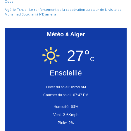
Qods
Algérie-Tchad : Le renforcement de la coopération au cœur de la visite de
Mohamed Boukhari à N’Djamena
Météo à Alger
27°
C
Ensoleillé
Lever du soleil: 05:59 AM
Coucher du soleil: 07:47 PM
Humidité: 63%
Vent: 3.6Kmph
Pluie: 2%