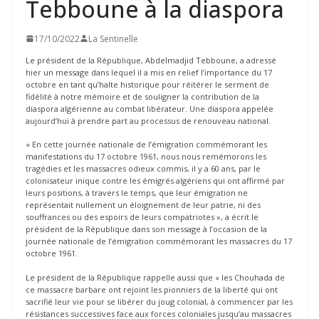
Tebboune à la diaspora
17/10/2022
La Sentinelle
Le président de la République, Abdelmadjid Tebboune, a adressé
hier un message dans lequel il a mis en relief l’importance du 17
octobre en tant qu’halte historique pour réitérer le serment de
fidélité à notre mémoire et de souligner la contribution de la
diaspora algérienne au combat libérateur. Une diaspora appelée
aujourd’hui à prendre part au processus de renouveau national.
« En cette journée nationale de l’émigration commémorant les
manifestations du 17 octobre 1961, nous nous remémorons les
tragédies et les massacres odieux commis, il y a 60 ans, par le
colonisateur inique contre les émigrés algériens qui ont affirmé par
leurs positions, à travers le temps, que leur émigration ne
représentait nullement un éloignement de leur patrie, ni des
souffrances ou des espoirs de leurs compatriotes », a écrit le
président de la République dans son message à l’occasion de la
journée nationale de l’émigration commémorant les massacres du 17
octobre 1961.
Le président de la République rappelle aussi que « les Chouhada de
ce massacre barbare ont rejoint les pionniers de la liberté qui ont
sacrifié leur vie pour se libérer du joug colonial, à commencer par les
résistances successives face aux forces coloniales jusqu’au massacres