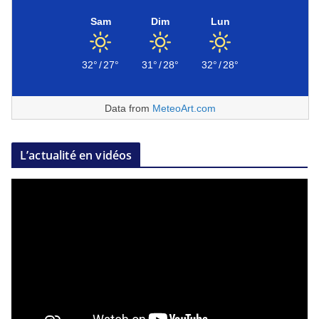
Sam
Dim
Lun
32°
/
27°
31°
/
28°
32°
/
28°
Data from
MeteoArt.com
L’actualité en vidéos