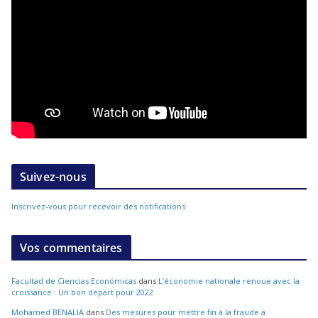
Suivez-nous
Inscrivez-vous pour recevoir des notifications
Vos commentaires
Facultad de Ciencias Económicas
dans
L’économie nationale renoue avec la
croissance : Un bon départ pour 2022
Mohamed BENALIA
dans
Des mesures pour mettre fin à la fraude à