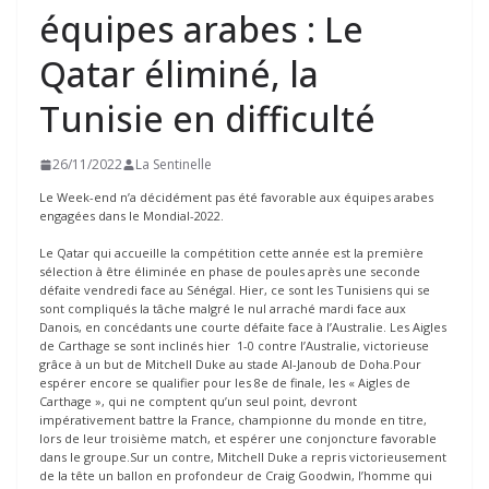
équipes arabes : Le
Qatar éliminé, la
Tunisie en difficulté
26/11/2022
La Sentinelle
Le Week-end n’a décidément pas été favorable aux équipes arabes
engagées dans le Mondial-2022.
Le Qatar qui accueille la compétition cette année est la première
sélection à être éliminée en phase de poules après une seconde
défaite vendredi face au Sénégal. Hier, ce sont les Tunisiens qui se
sont compliqués la tâche malgré le nul arraché mardi face aux
Danois, en concédants une courte défaite face à l’Australie. Les Aigles
de Carthage se sont inclinés hier 1-0 contre l’Australie, victorieuse
grâce à un but de Mitchell Duke au stade Al-Janoub de Doha.Pour
espérer encore se qualifier pour les 8e de finale, les « Aigles de
Carthage », qui ne comptent qu’un seul point, devront
impérativement battre la France, championne du monde en titre,
lors de leur troisième match, et espérer une conjoncture favorable
dans le groupe.Sur un contre, Mitchell Duke a repris victorieusement
de la tête un ballon en profondeur de Craig Goodwin, l’homme qui