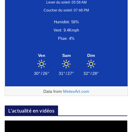
Lever du soleil: 05:58 AM
Coucher du soleil: 07:48 PM
Humidité: 56%
Vent: 9.4Kmph
Pluie: 4%
Ven
Sam
Dim
30°
/
26°
31°
/
27°
32°
/
28°
Data from
MeteoArt.com
L’actualité en vidéos