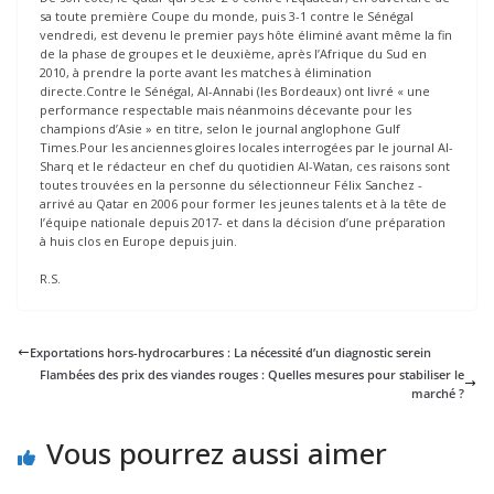
sa toute première Coupe du monde, puis 3-1 contre le Sénégal
vendredi, est devenu le premier pays hôte éliminé avant même la fin
de la phase de groupes et le deuxième, après l’Afrique du Sud en
2010, à prendre la porte avant les matches à élimination
directe.Contre le Sénégal, Al-Annabi (les Bordeaux) ont livré « une
performance respectable mais néanmoins décevante pour les
champions d’Asie » en titre, selon le journal anglophone Gulf
Times.Pour les anciennes gloires locales interrogées par le journal Al-
Sharq et le rédacteur en chef du quotidien Al-Watan, ces raisons sont
toutes trouvées en la personne du sélectionneur Félix Sanchez -
arrivé au Qatar en 2006 pour former les jeunes talents et à la tête de
l’équipe nationale depuis 2017- et dans la décision d’une préparation
à huis clos en Europe depuis juin.
R.S.
Exportations hors-hydrocarbures : La nécessité d’un diagnostic serein
Flambées des prix des viandes rouges : Quelles mesures pour stabiliser le
marché ?
Vous pourrez aussi aimer