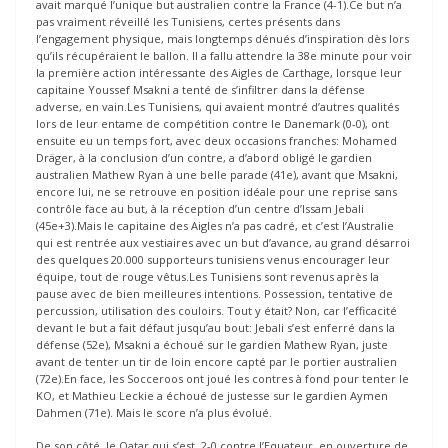
avait marqué l’unique but australien contre la France (4-1).Ce but n’a
pas vraiment réveillé les Tunisiens, certes présents dans
l’engagement physique, mais longtemps dénués d’inspiration dès lors
qu’ils récupéraient le ballon. Il a fallu attendre la 38e minute pour voir
la première action intéressante des Aigles de Carthage, lorsque leur
capitaine Youssef Msakni a tenté de s’infiltrer dans la défense
adverse, en vain.Les Tunisiens, qui avaient montré d’autres qualités
lors de leur entame de compétition contre le Danemark (0-0), ont
ensuite eu un temps fort, avec deux occasions franches: Mohamed
Dräger, à la conclusion d’un contre, a d’abord obligé le gardien
australien Mathew Ryan à une belle parade (41e), avant que Msakni,
encore lui, ne se retrouve en position idéale pour une reprise sans
contrôle face au but, à la réception d’un centre d’Issam Jebali
(45e+3).Mais le capitaine des Aigles n’a pas cadré, et c’est l’Australie
qui est rentrée aux vestiaires avec un but d’avance, au grand désarroi
des quelques 20.000 supporteurs tunisiens venus encourager leur
équipe, tout de rouge vêtus.Les Tunisiens sont revenus après la
pause avec de bien meilleures intentions. Possession, tentative de
percussion, utilisation des couloirs. Tout y était? Non, car l’efficacité
devant le but a fait défaut jusqu’au bout: Jebali s’est enferré dans la
défense (52e), Msakni a échoué sur le gardien Mathew Ryan, juste
avant de tenter un tir de loin encore capté par le portier australien
(72e).En face, les Socceroos ont joué les contres à fond pour tenter le
KO, et Mathieu Leckie a échoué de justesse sur le gardien Aymen
Dahmen (71e). Mais le score n’a plus évolué.
De son côté, le Qatar qui s’est 2-0 contre l’Equateur, en ouverture de