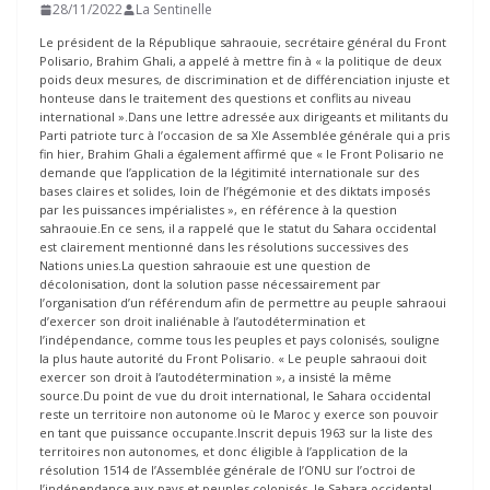
28/11/2022
La Sentinelle
Le président de la République sahraouie, secrétaire général du Front
Polisario, Brahim Ghali, a appelé à mettre fin à « la politique de deux
poids deux mesures, de discrimination et de différenciation injuste et
honteuse dans le traitement des questions et conflits au niveau
international ».Dans une lettre adressée aux dirigeants et militants du
Parti patriote turc à l’occasion de sa XIe Assemblée générale qui a pris
fin hier, Brahim Ghali a également affirmé que « le Front Polisario ne
demande que l’application de la légitimité internationale sur des
bases claires et solides, loin de l’hégémonie et des diktats imposés
par les puissances impérialistes », en référence à la question
sahraouie.En ce sens, il a rappelé que le statut du Sahara occidental
est clairement mentionné dans les résolutions successives des
Nations unies.La question sahraouie est une question de
décolonisation, dont la solution passe nécessairement par
l’organisation d’un référendum afin de permettre au peuple sahraoui
d’exercer son droit inaliénable à l’autodétermination et
l’indépendance, comme tous les peuples et pays colonisés, souligne
la plus haute autorité du Front Polisario. « Le peuple sahraoui doit
exercer son droit à l’autodétermination », a insisté la même
source.Du point de vue du droit international, le Sahara occidental
reste un territoire non autonome où le Maroc y exerce son pouvoir
en tant que puissance occupante.Inscrit depuis 1963 sur la liste des
territoires non autonomes, et donc éligible à l’application de la
résolution 1514 de l’Assemblée générale de l’ONU sur l’octroi de
l’indépendance aux pays et peuples colonisés, le Sahara occidental