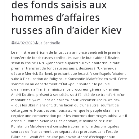
des fonds saisis aux
hommes d’affaires
russes afin d’aider Kiev
04/02/2023
La Sentinelle
Le ministre américain de la Justice a annoncé vendredi le premier
transfert de fonds russes confisqués, dans le but d’aider l’Ukraine,
selon la chaîne CNN. «J’annonce aujourd’hui avoir autorisé le tout
premier transfert de fonds russes saisis, destinés à l’Ukraine», a
déclaré Merrick Garland, précisant que les actifs confisqués faisaient
suite à l’inculpation de l’oligarque Konstantin Malofeïev en avril. Cette
somme ira au département d’État «pour soutenir le peuple
ukrainien», a affirmé le ministre. Le procureur général ukrainien
Andriï Kostine, présent à ses côtés, s’est félicité de ce transfert «d’un
montant de 5,4 millions de dollars» pour «reconstruire l’Ukraine».
«Tous les Ukrainiens ont, d’une façon ou d’une autre, souffert de
cette guerre. Nous devons nous assurer que le peuple ukrainien
reçoive une compensation pour les énormes dommages subis», a-t-il
écrit sur Twitter. Selon les Occidentaux, le milliardaire russe
Konstantin Malofeïev est considéré comme l’une des principales
sources de financement des séparatistes prorusses dans l’est de
l’Ukraine. Il avait été inculpé pour avoir «tenté d’échapper aux