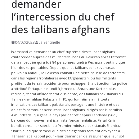
demander
l’intercession du chef
des talibans afghans
04/02/2023
La Sentinelle
Islamabad va demander au chef suprême des talibans afghans
d’intercéder auprès des militants talibans du Pakistan après l’attentat
de la mosquée qui a tué 84 personnes lundi à Peshawar, ont indiqué
hier des responsables. Depuis que les talibans sont revenus au
pouvoir à Kaboul, le Pakistan connaît une nette hausse des attentats
dans les régions frontalières avec l’Afghanistan, où les militants
profitent du terrain accidenté pour échapper à la détection. La police
a attribué l’attaque de lundi à Jamaat-ul-Ahrar, une faction plus
radicale, tantôt affiliée tantôt dissidente, des talibans pakistanais du
Tehreek-e-Taliban Pakistan (TTP), qui lui-même a nié toute
implication. Les talibans pakistanais partagent une histoire et des
objectifs communs avec les talibans afghans, dirigés par Hibatullah
Akhundzada, qui gère le pays par décret depuis Kandahar (Sud),
berceau du mouvement islamiste fondamentaliste. Faisal Karim
Kundi, conseiller spécial du Premier ministre pakistanais Shehbaz
Sharif, a indiqué samedi que des délégations seraient envoyées à
Téhéran et à Kaboul pour «leur demander de s’assurer que leur sol