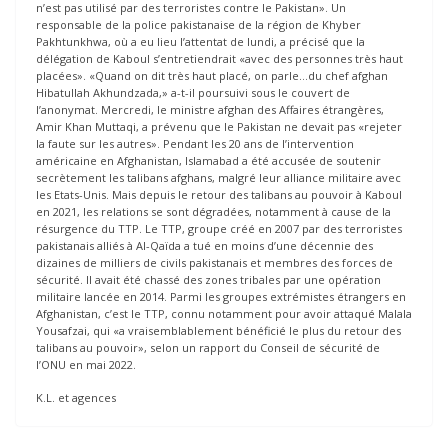
n’est pas utilisé par des terroristes contre le Pakistan». Un
responsable de la police pakistanaise de la région de Khyber
Pakhtunkhwa, où a eu lieu l’attentat de lundi, a précisé que la
délégation de Kaboul s’entretiendrait «avec des personnes très haut
placées». «Quand on dit très haut placé, on parle…du chef afghan
Hibatullah Akhundzada,» a-t-il poursuivi sous le couvert de
l’anonymat. Mercredi, le ministre afghan des Affaires étrangères,
Amir Khan Muttaqi, a prévenu que le Pakistan ne devait pas «rejeter
la faute sur les autres». Pendant les 20 ans de l’intervention
américaine en Afghanistan, Islamabad a été accusée de soutenir
secrètement les talibans afghans, malgré leur alliance militaire avec
les Etats-Unis. Mais depuis le retour des talibans au pouvoir à Kaboul
en 2021, les relations se sont dégradées, notamment à cause de la
résurgence du TTP. Le TTP, groupe créé en 2007 par des terroristes
pakistanais alliés à Al-Qaïda a tué en moins d’une décennie des
dizaines de milliers de civils pakistanais et membres des forces de
sécurité. Il avait été chassé des zones tribales par une opération
militaire lancée en 2014. Parmi les groupes extrémistes étrangers en
Afghanistan, c’est le TTP, connu notamment pour avoir attaqué Malala
Yousafzai, qui «a vraisemblablement bénéficié le plus du retour des
talibans au pouvoir», selon un rapport du Conseil de sécurité de
l’ONU en mai 2022.
K.L. et agences