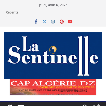
Passer
jeudi, août 6, 2026
au
contenu
Récents
: